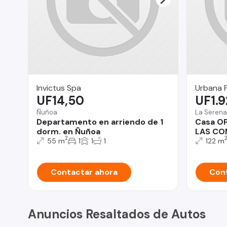
Invictus Spa
Urbana 
UF14,50
UF1.
Ñuñoa
La Serena
Departamento en arriendo de 1
Casa O
dorm. en Ñuñoa
LAS CO
2
55 m
1
1
1
122 m
Contactar ahora
Cont
Anuncios Resaltados de Autos