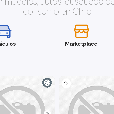
 inmuebles, autos, búsqueda d
consumo en Chile
ículos
Marketplace