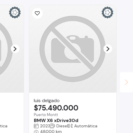
luis delgado
CA
$75.490.000
$
Puerto Montt
La 
BMW X6 xDrive30d
To
tica
2023
Diesel
Automática
48000 km