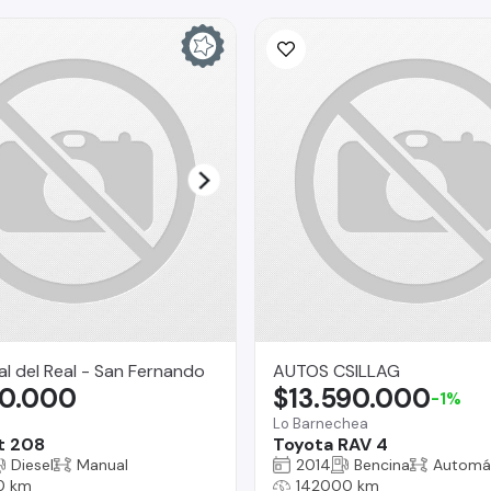
l del Real - San Fernando
AUTOS CSILLAG
90.000
$13.590.000
-1%
Lo Barnechea
t 208
Toyota RAV 4
Diesel
Manual
2014
Bencina
Automá
0 km
142000 km