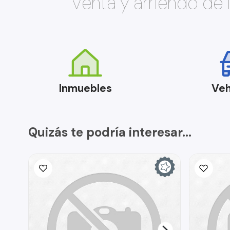
Venta y arriendo de
Inmuebles
Veh
Quizás te podría interesar...