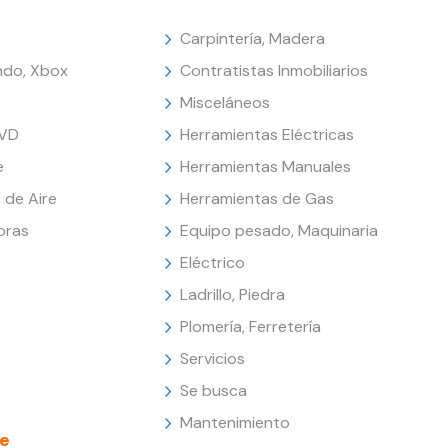
Carpintería, Madera
endo, Xbox
Contratistas Inmobiliarios
Misceláneos
DVD
Herramientas Eléctricas
e
Herramientas Manuales
 de Aire
Herramientas de Gas
oras
Equipo pesado, Maquinaria
Eléctrico
Ladrillo, Piedra
Plomería, Ferretería
Servicios
Se busca
Mantenimiento
e