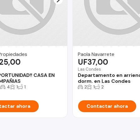
Propiedades
Paola Navarrete
925,00
UF37,00
Las Condes
PORTUNIDAD!! CASA EN
Departamento en arrien
MPAÑIAS
dorm. en Las Condes
2
4
1
1
2
1
2
actar ahora
Contactar ahora