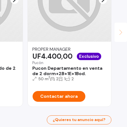
PROPER MANAGER
Ma
UF4.400,00
U
Exclusivo
Pucón
Tal
do de 2
Pucon Departamento en venta
Ca
de 2 dorm+2B+1E+1Bod.
Ta
2
50 m
2
1
2
Contactar ahora
¿Quieres tu anuncio aquí?