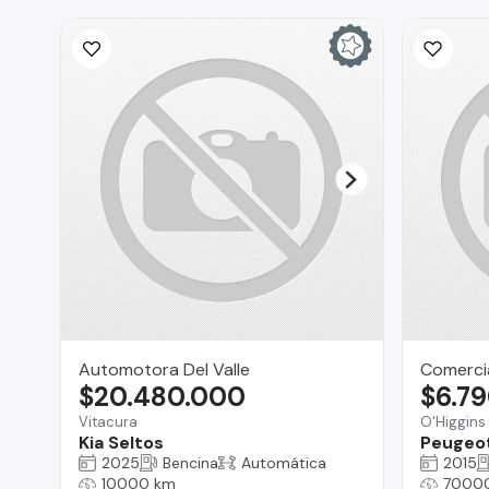
Automotora Del Valle
Comercia
$20.480.000
$6.7
Vitacura
O'Higgins
Kia Seltos
Peugeo
2025
Bencina
Automática
2015
10000 km
7000