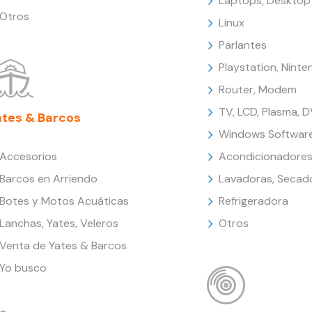
Laptops, Desktop
Otros
Linux
Parlantes
Playstation, Nint
Router, Modem
TV, LCD, Plasma, 
ates & Barcos
Windows Softwar
Accesorios
Acondicionadores
Barcos en Arriendo
Lavadoras, Secad
Botes y Motos Acuáticas
Refrigeradora
Lanchas, Yates, Veleros
Otros
Venta de Yates & Barcos
Yo busco