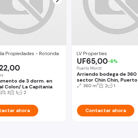
da Propiedades - Rotonda
LV Properties
UF65,00
-6%
122,00
Puerto Montt
Arriendo bodega de 360
es
sector Chin Chin, Puerto
mento de 3 dorm. en
2
360 m
2
1
al Colon/ La Capitania
2
3
1
2
actar ahora
Contactar ahora