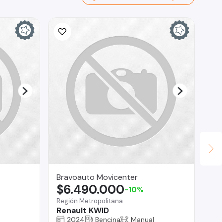
Bravoauto Movicenter
Au
$6.490.000
$
-10%
Región Metropolitana
La
Renault KWID
To
2024
Bencina
Manual