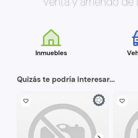
Venta y arriendo de
Inmuebles
Veh
Quizás te podría interesar...