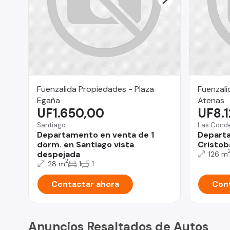
Fuenzalida Propiedades - Plaza
Fuenzali
Egaña
Atenas
UF1.650,00
UF8.
Santiago
Las Cond
Departamento en venta de 1
Departa
dorm. en Santiago vista
Cristob
despejada
126 m
2
28 m
1
1
Contactar ahora
Cont
Anuncios Resaltados de Autos