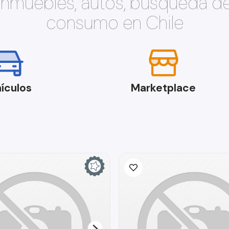
 inmuebles, autos, búsqueda d
consumo en Chile
ículos
Marketplace