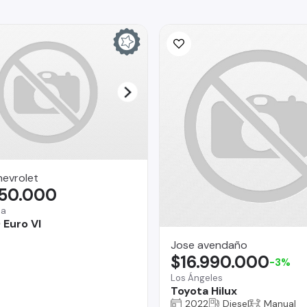
hevrolet
350.000
na
 Euro VI
Jose avendaño
$16.990.000
-3%
Los Ángeles
Toyota Hilux
2022
Diesel
Manual