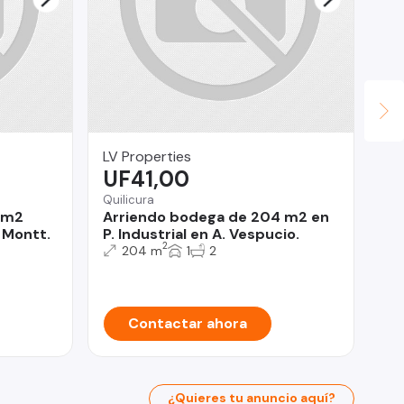
LV Properties
An
UF41,00
U
Quilicura
La 
 m2
Arriendo bodega de 204 m2 en
Ca
 Montt.
P. Industrial en A. Vespucio.
Ca
2
204 m
1
2
Contactar ahora
¿Quieres tu anuncio aquí?