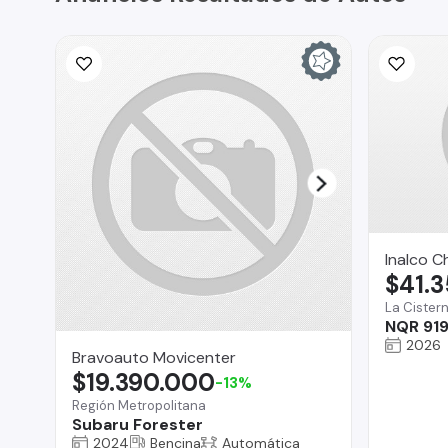
Inalco C
$41.
La Cister
NQR 919
2026
Bravoauto Movicenter
$19.390.000
-13%
Región Metropolitana
Subaru Forester
2024
Bencina
Automática