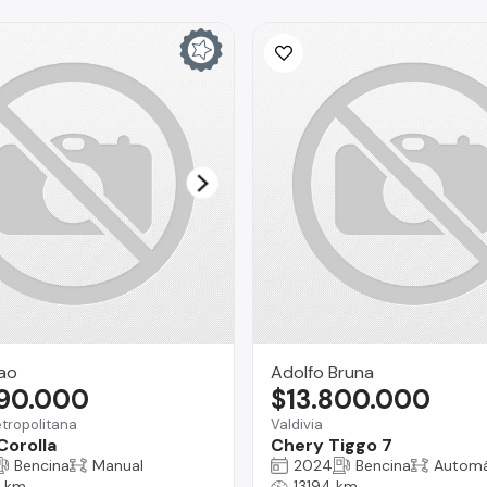
ao
Adolfo Bruna
990.000
$13.800.000
tropolitana
Valdivia
Corolla
Chery Tiggo 7
Bencina
Manual
2024
Bencina
Automá
 km
13194 km