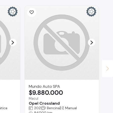
Mundo Auto SPA
Do
$9.880.000
$
Macul
San
Opel Crossland
Do
tica
2021
Bencina
Manual
94000 km