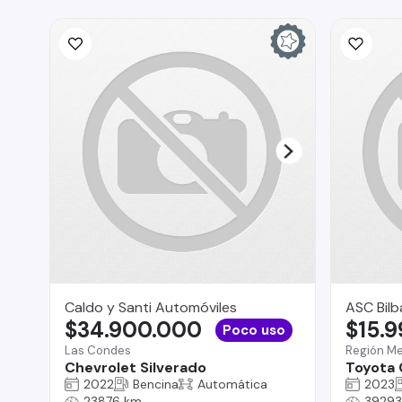
Caldo y Santi Automóviles
ASC Bilb
$34.900.000
$15.
Poco uso
Las Condes
Región Me
Chevrolet Silverado
Toyota 
2022
Bencina
Automática
2023
23876 km
39293