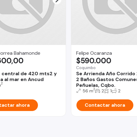
Correa Bahamonde
Felipe Ocaranza
600,00
$590.000
Coquimbo
 central de 420 mts2 y
Se Arrienda Año Corrido
ta al mar en Ancud
2 Baños Gastos Comunes 
2
Peñuelas, Cqbo.
m
2
56 m
2
1
2
actar ahora
Contactar ahora