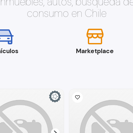
 inmuebles, autos, búsqueda d
consumo en Chile
ículos
Marketplace