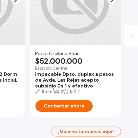
Pablo Orellana Beas
Su
$52.000.000
$
Estación Central
Ant
 2 Dorm
Impecable Dpto. duplex a pasos
SE
Inclui,
de Avda. Las Rejas acepto
subsidio Ds 1 y efectivo
2
65 m
2
1
2
Contactar ahora
¿Quieres tu anuncio aquí?