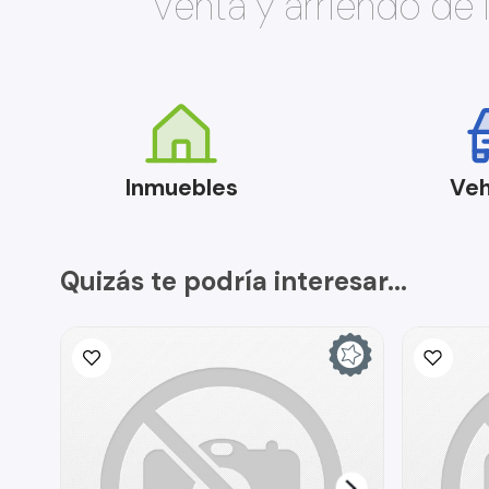
Venta y arriendo de
Inmuebles
Veh
Quizás te podría interesar...