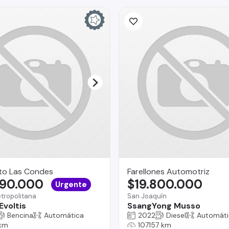
to Las Condes
Farellones Automotriz
990.000
$19.800.000
Urgente
tropolitana
San Joaquín
Evoltis
SsangYong Musso
Bencina
Automática
2022
Diesel
Automáti
km
107157 km