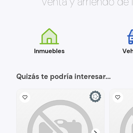
Venta y arriendo de
Inmuebles
Veh
Quizás te podría interesar...