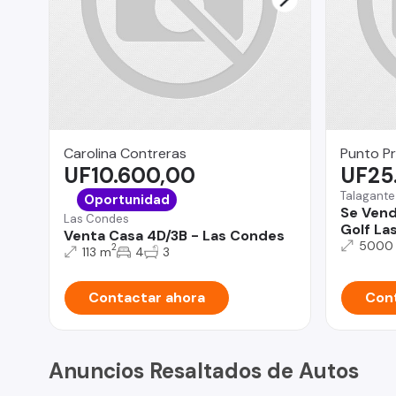
Carolina Contreras
Punto P
UF10.600,00
UF25
Talagante
Oportunidad
Se Vend
Las Condes
Golf Las
Venta Casa 4D/3B - Las Condes
5000
2
113 m
4
3
Contactar ahora
Cont
Anuncios Resaltados de Autos