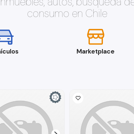
 inmuebles, autos, búsqueda d
consumo en Chile
ículos
Marketplace