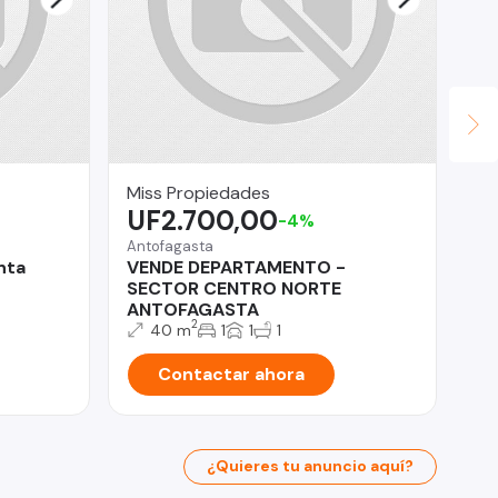
Miss Propiedades
Co
UF2.700,00
U
-4%
Antofagasta
Ma
nta
VENDE DEPARTAMENTO -
Lo
SECTOR CENTRO NORTE
Ma
ANTOFAGASTA
2
40 m
1
1
1
Contactar ahora
¿Quieres tu anuncio aquí?