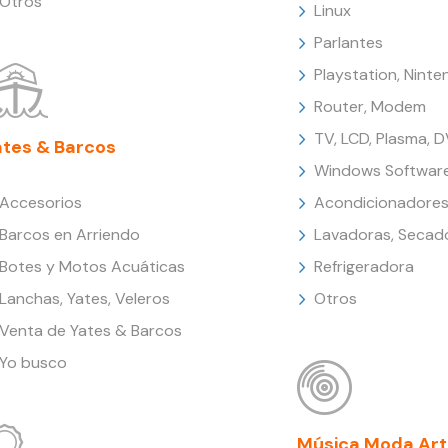
Otros
Linux
Parlantes
Playstation, Nint
Router, Modem
TV, LCD, Plasma, 
ates & Barcos
Windows Softwar
Accesorios
Acondicionadores
Barcos en Arriendo
Lavadoras, Secad
Botes y Motos Acuáticas
Refrigeradora
Lanchas, Yates, Veleros
Otros
Venta de Yates & Barcos
Yo busco
Música Moda Art