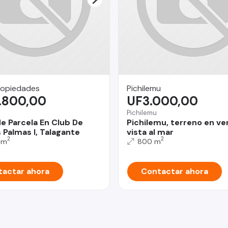
ropiedades
Pichilemu
.800,00
UF3.000,00
Pichilemu
e Parcela En Club De
Pichilemu, terreno en ve
 Palmas I, Talagante
vista al mar
2
2
 m
800 m
actar ahora
Contactar ahora