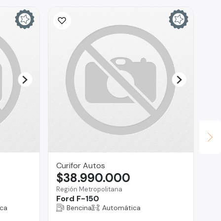
Ina
$
La 
Fo
Curifor Autos
$38.990.000
Región Metropolitana
Ford F-150
ca
Bencina
Automática