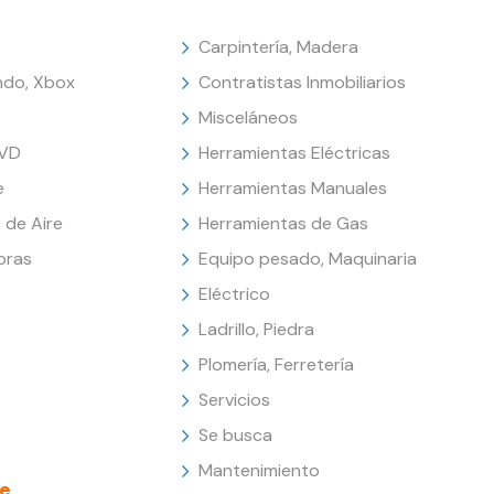
Carpintería, Madera
endo, Xbox
Contratistas Inmobiliarios
Misceláneos
DVD
Herramientas Eléctricas
e
Herramientas Manuales
 de Aire
Herramientas de Gas
oras
Equipo pesado, Maquinaria
Eléctrico
Ladrillo, Piedra
Plomería, Ferretería
Servicios
Se busca
Mantenimiento
e