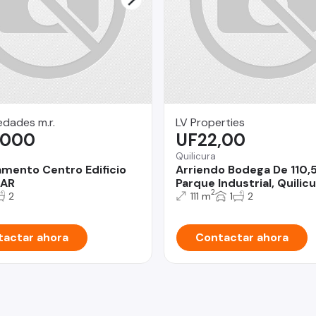
dades m.r.
LV Properties
.000
UF22,00
Quilicura
mento Centro Edificio
Arriendo Bodega De 110,
AR
Parque Industrial, Quilicu
2
2
111 m
1
2
actar ahora
Contactar ahora