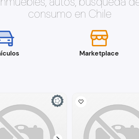
 inmuebles, autos, búsqueda d
consumo en Chile
ículos
Marketplace