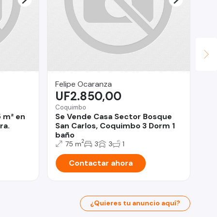
Felipe Ocaranza
Ve
UF2.850,00
U
Coquimbo
Rec
5 m² en
Se Vende Casa Sector Bosque
De
ra.
San Carlos, Coquimbo 3 Dorm 1
do
baño
2
75 m
3
3
1
Contactar ahora
¿Quieres tu anuncio aquí?