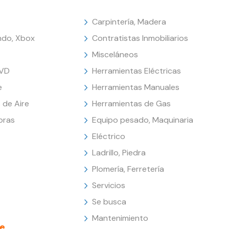
Carpintería, Madera
endo, Xbox
Contratistas Inmobiliarios
Misceláneos
DVD
Herramientas Eléctricas
e
Herramientas Manuales
 de Aire
Herramientas de Gas
oras
Equipo pesado, Maquinaria
Eléctrico
Ladrillo, Piedra
Plomería, Ferretería
Servicios
Se busca
Mantenimiento
e