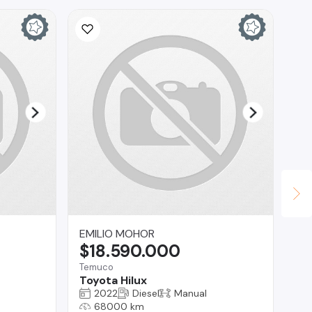
EMILIO MOHOR
Se
$18.590.000
$
Temuco
Co
Toyota Hilux
Ha
2022
Diesel
Manual
68000 km