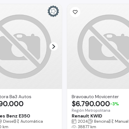
ora Ba3 Autos
Bravoauto Movicenter
990.000
$6.790.000
-3%
Región Metropolitana
es Benz E350
Renault KWID
Diesel
Automática
2024
Bencina
Manual
0 km
38877 km