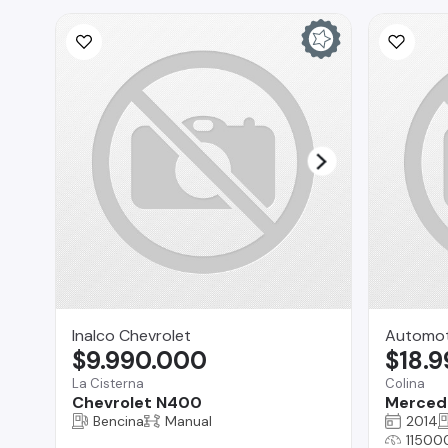
Inalco Chevrolet
Automot
$9.990.000
$18.
La Cisterna
Colina
Chevrolet N400
Merced
Bencina
Manual
2014
11500