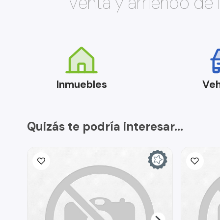
Venta y arriendo de
Inmuebles
Veh
Quizás te podría interesar...