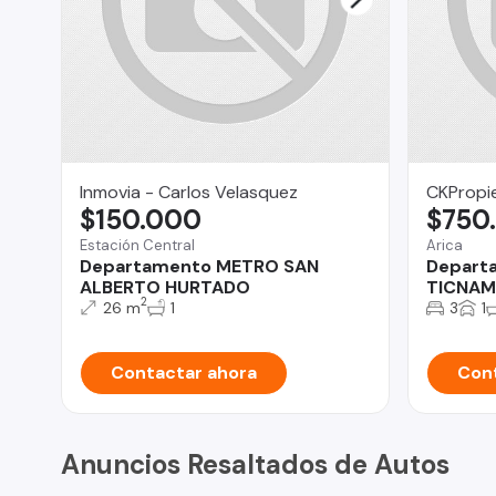
Inmovia - Carlos Velasquez
CKPropie
$150.000
$750
Estación Central
Arica
Departamento METRO SAN
Departa
ALBERTO HURTADO
TICNAM
2
26 m
1
3
1
Contactar ahora
Cont
Anuncios Resaltados de Autos