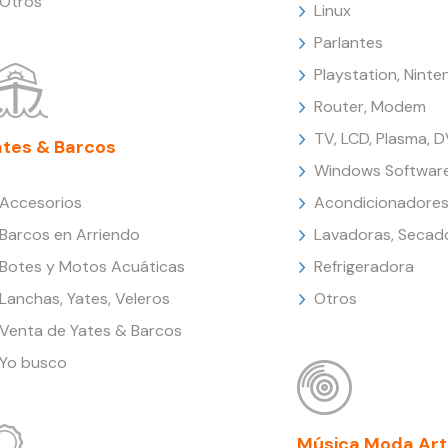
Otros
Linux
Parlantes
Playstation, Nint
Router, Modem
TV, LCD, Plasma, 
ates & Barcos
Windows Softwar
Accesorios
Acondicionadores
Barcos en Arriendo
Lavadoras, Secad
Botes y Motos Acuáticas
Refrigeradora
Lanchas, Yates, Veleros
Otros
Venta de Yates & Barcos
Yo busco
Música Moda Art