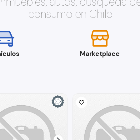
 inmuebles, autos, búsqueda d
consumo en Chile
ículos
Marketplace