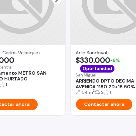
- Carlos Velasquez
Arlin Sandoval
.000
$330.000
-6%
Central
Oportunidad
amento METRO SAN
San Miguel
O HURTADO
ARRIENDO DPTO DECIMA
1
AVENIDA 1180 2D+1B 50
2
54 m
2
1
actar ahora
Contactar ahora