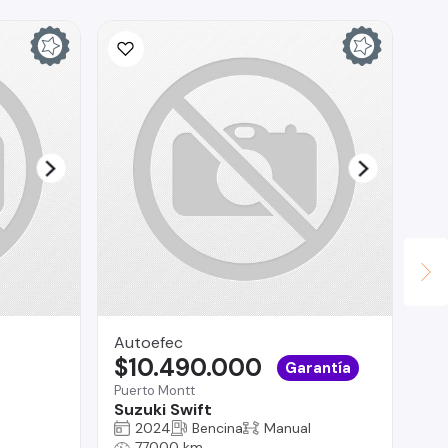
Autoefec
Br
$10.490.000
$
Garantía
Puerto Montt
Reg
Suzuki Swift
Ch
2024
Bencina
Manual
77000 km