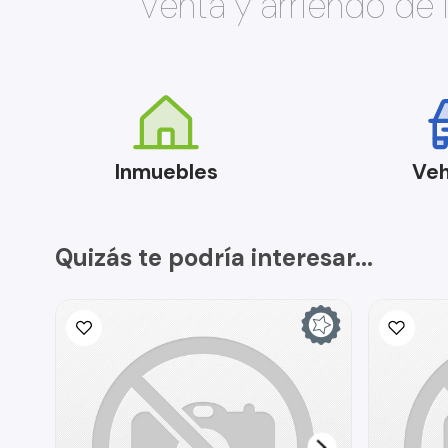
Venta y arriendo de
Inmuebles
Veh
Quizás te podría interesar...