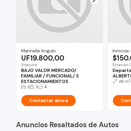
Marinella Angulo
Inmovia 
UF19.800,00
$150
Vitacura
Estación 
BAJO VALOR MERCADO/
Depart
FAMILIAR / FUNCIONAL/ 3
ALBERT
2
ESTACIONAMIENTOS
26 m
3
3
4
Contactar ahora
Cont
Anuncios Resaltados de Autos