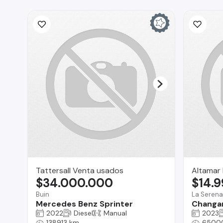
Tattersall Venta usados
Altamar
$34.000.000
$14.
Buin
La Serena
Mercedes Benz Sprinter
Changan
2022
Diesel
Manual
2023
138913 km
6500