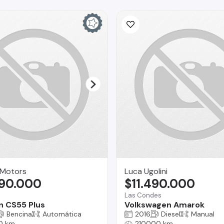
 Motors
Luca Ugolini
990.000
$11.490.000
Las Condes
 CS55 Plus
Volkswagen Amarok
Bencina
Automática
2016
Diesel
Manual
0 km
210000 km