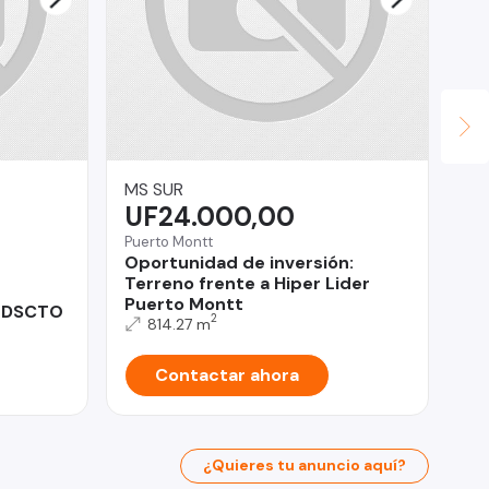
MS SUR
Po
UF24.000,00
$
Puerto Montt
San
Oportunidad de inversión:
AR
Terreno frente a Hiper Lider
50
Puerto Montt
SA
% DSCTO
2
814.27 m
Contactar ahora
¿Quieres tu anuncio aquí?