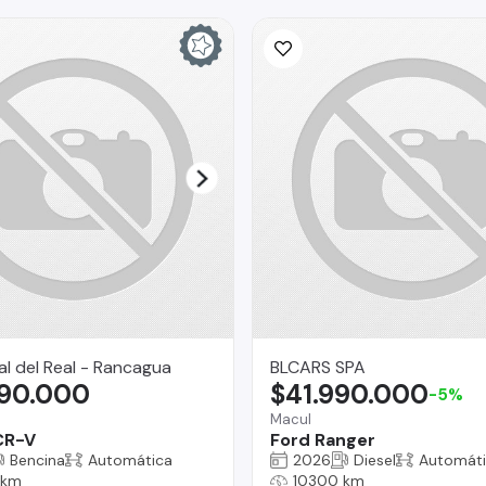
l del Real - Rancagua
BLCARS SPA
490.000
$41.990.000
-5%
Macul
CR-V
Ford Ranger
Bencina
Automática
2026
Diesel
Automát
 km
10300 km