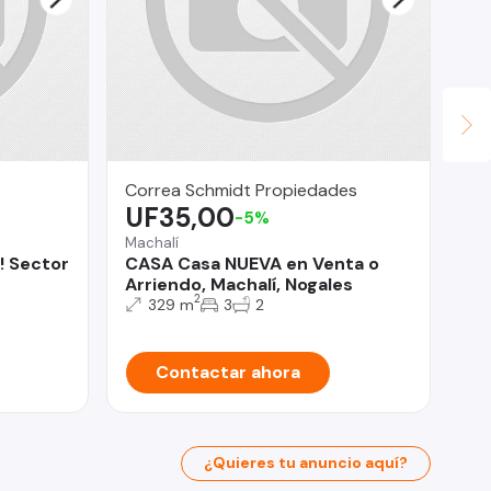
Correa Schmidt Propiedades
Pi
UF35,00
U
-5%
Machalí
Ra
! Sector
CASA Casa NUEVA en Venta o
Vi
Arriendo, Machalí, Nogales
2
329 m
3
2
Contactar ahora
¿Quieres tu anuncio aquí?