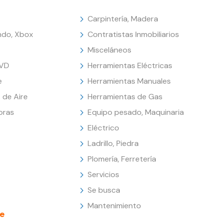
Carpintería, Madera
endo, Xbox
Contratistas Inmobiliarios
Misceláneos
DVD
Herramientas Eléctricas
e
Herramientas Manuales
 de Aire
Herramientas de Gas
oras
Equipo pesado, Maquinaria
Eléctrico
Ladrillo, Piedra
Plomería, Ferretería
Servicios
Se busca
Mantenimiento
e