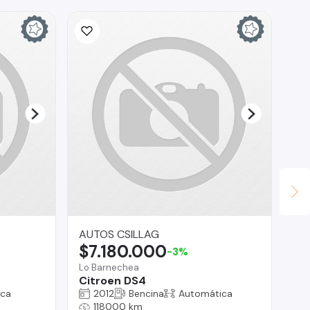
AUTOS CSILLAG
ED
$7.180.000
$
-3%
Lo Barnechea
Tal
Citroen DS4
Ja
ica
2012
Bencina
Automática
118000 km