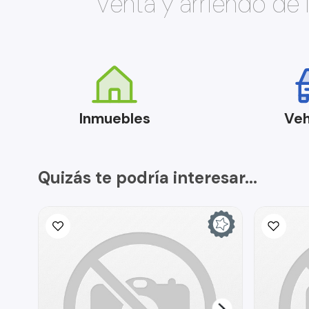
Venta y arriendo de
Inmuebles
Veh
Quizás te podría interesar...