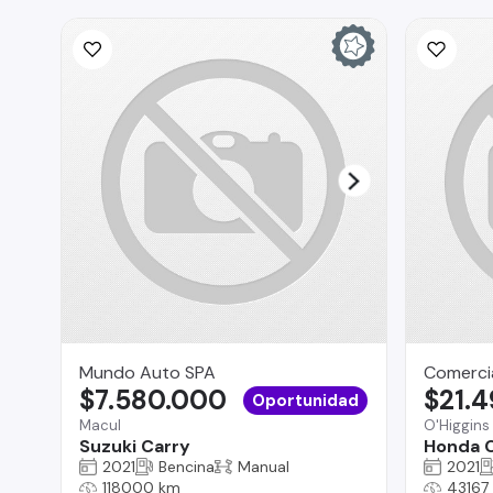
Mundo Auto SPA
Comercia
$7.580.000
$21.
Oportunidad
Macul
O'Higgins
Suzuki Carry
Honda 
2021
Bencina
Manual
2021
118000 km
43167