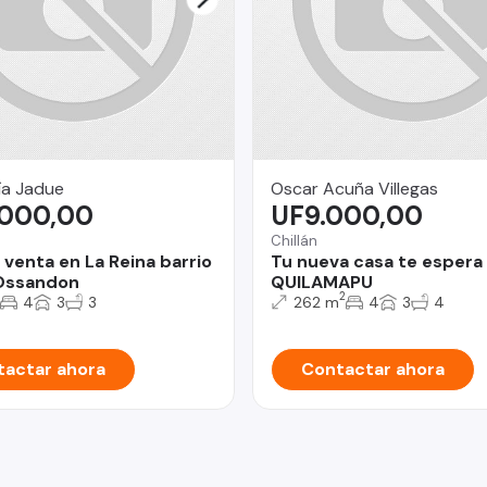
ía Jadue
Oscar Acuña Villegas
.000,00
UF9.000,00
Chillán
 venta en La Reina barrio
Tu nueva casa te espera 
Ossandon
QUILAMAPU
2
4
3
3
262 m
4
3
4
actar ahora
Contactar ahora