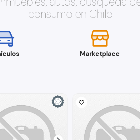
 inmuebles, autos, búsqueda d
consumo en Chile
ículos
Marketplace