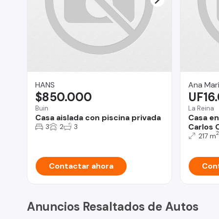
HANS
Ana Mar
$850.000
UF16
Buin
La Reina
Casa aislada con piscina privada
Casa en
Carlos 
3
2
3
2
217 m
Contactar ahora
Cont
Anuncios Resaltados de Autos