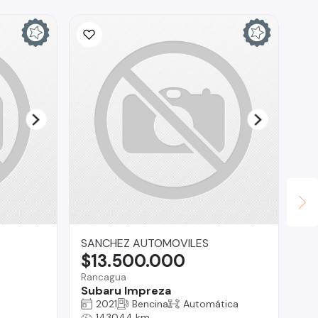
SANCHEZ AUTOMOVILES
vic
$13.500.000
$
Rancagua
Sa
Subaru Impreza
To
2021
Bencina
Automática
143044 km