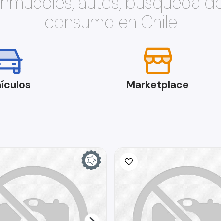
 inmuebles, autos, búsqueda d
consumo en Chile
ículos
Marketplace