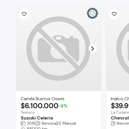
Camila Bustos Osses
Inalco C
$6.100.000
$39.
-6%
Temuco
La Cister
Suzuki Celerio
Chevrol
2018
Bencina
Manual
Benci
88000 km