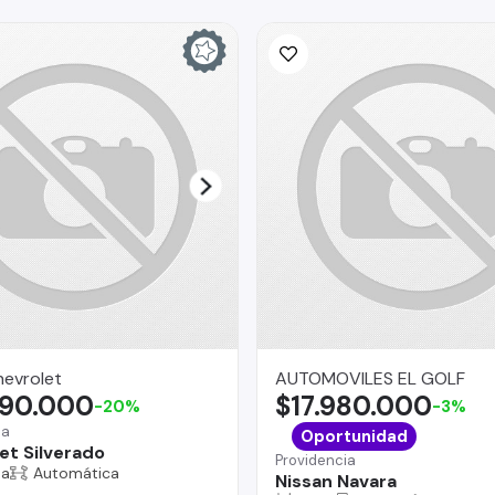
hevrolet
AUTOMOVILES EL GOLF
990.000
$17.980.000
-20%
-3%
na
Oportunidad
et Silverado
Providencia
na
Automática
Nissan Navara