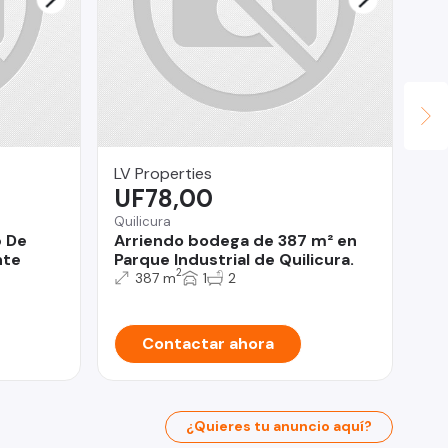
LV Properties
Ch
UF78,00
U
Quilicura
Ca
b De
Arriendo bodega de 387 m² en
En
nte
Parque Industrial de Quilicura.
lo
2
387 m
1
2
Contactar ahora
¿Quieres tu anuncio aquí?