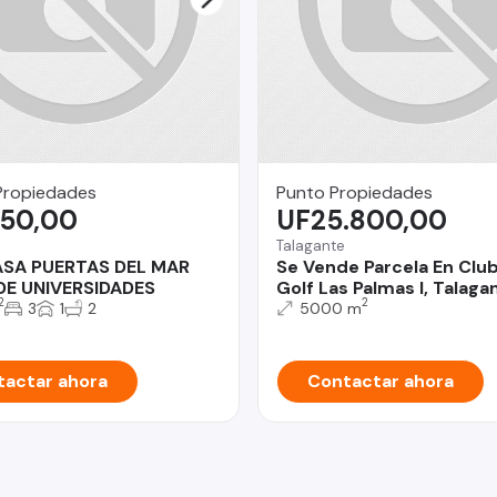
Propiedades
Punto Propiedades
750,00
UF25.800,00
Talagante
ASA PUERTAS DEL MAR
Se Vende Parcela En Clu
DE UNIVERSIDADES
Golf Las Palmas I, Talaga
2
2
3
1
2
5000 m
actar ahora
Contactar ahora