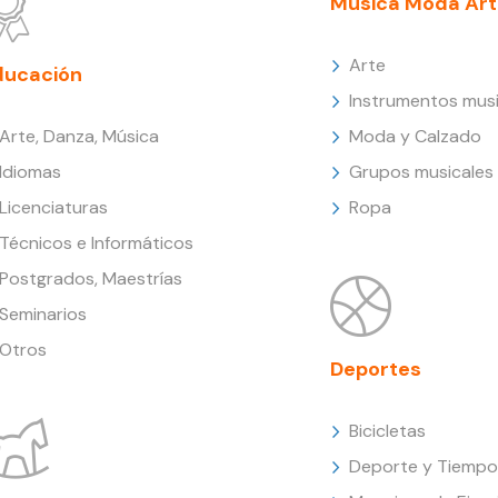
Música Moda Art
Arte
ducación
Instrumentos musi
Arte, Danza, Música
Moda y Calzado
Idiomas
Grupos musicales
Licenciaturas
Ropa
Técnicos e Informáticos
Postgrados, Maestrías
Seminarios
Otros
Deportes
Bicicletas
Deporte y Tiempo 