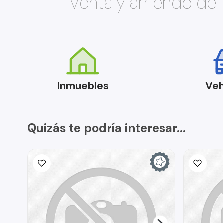
Venta y arriendo de
Inmuebles
Veh
Quizás te podría interesar...