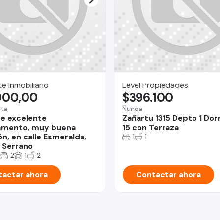
e Inmobiliario
Level Propiedades
000,00
$396.100
sta
Ñuñoa
e excelente
Zañartu 1315 Depto 1 Dor
amento, muy buena
15 con Terraza
ón, en calle Esmeralda,
1
1
 Serrano
2
1
2
actar ahora
Contactar ahora