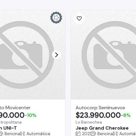
to Movicenter
Autocorp Seminuevos
290.000
$23.990.000
-10%
-8%
tropolitana
Lo Barnechea
n UNI-T
Jeep Grand Cherokee
Bencina
Automática
2021
Bencina
Automát