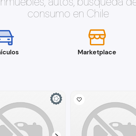
 inmuebles, autos, búsqueda d
consumo en Chile
ículos
Marketplace