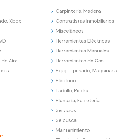
Carpintería, Madera
endo, Xbox
Contratistas Inmobiliarios
Misceláneos
DVD
Herramientas Eléctricas
e
Herramientas Manuales
 de Aire
Herramientas de Gas
oras
Equipo pesado, Maquinaria
Eléctrico
Ladrillo, Piedra
Plomería, Ferretería
Servicios
Se busca
Mantenimiento
e