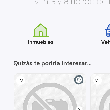
Venta y arriendo de
Inmuebles
Veh
Quizás te podría interesar...