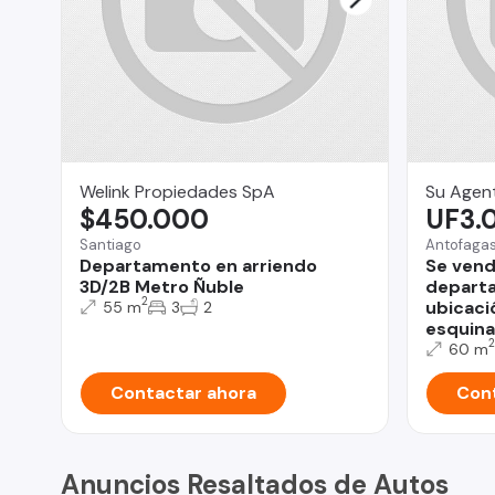
Welink Propiedades SpA
Su Agent
$450.000
UF3.
Santiago
Antofaga
Departamento en arriendo
Se vend
3D/2B Metro Ñuble
depart
2
ubicaci
55 m
3
2
esquina
2
60 m
Contactar ahora
Cont
Anuncios Resaltados de Autos