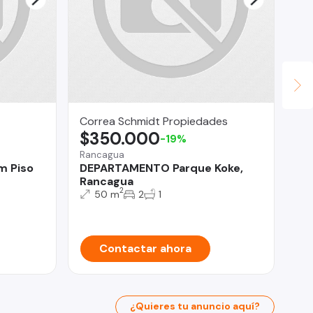
Correa Schmidt Propiedades
Fu
$350.000
U
-19%
Rancagua
La 
m Piso
DEPARTAMENTO Parque Koke,
Ca
Rancagua
Fl
2
50 m
2
1
Contactar ahora
¿Quieres tu anuncio aquí?