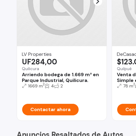
LV Properties
DeCasac
UF284,00
$123
Quilicura
Quilpué
Arriendo bodega de 1.669 m² en
Venta d
Parque Industrial, Quilicura.
Simple 
2
2
1669 m
4
2
78 m
Contactar ahora
Cont
Anuncios Resaltados de Autos