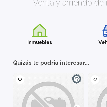
Venta y arriendo de
Inmuebles
Veh
Quizás te podría interesar...