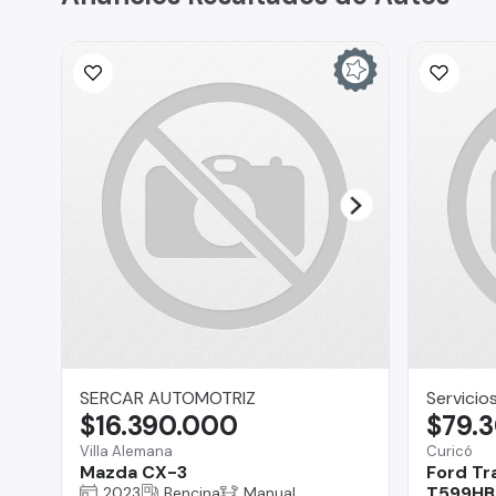
SERCAR AUTOMOTRIZ
Servicio
$16.390.000
$79.
Villa Alemana
Curicó
Mazda CX-3
Ford Tr
T599HB 
2023
Bencina
Manual