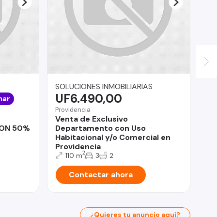
SOLUCIONES INMOBILIARIAS
Pr
UF6.490,00
$
nar
Providencia
Val
Venta de Exclusivo
Se
ON 50%
Departamento con Uso
he
Habitacional y/o Comercial en
Providencia
2
110 m
3
2
Contactar ahora
¿Quieres tu anuncio aquí?