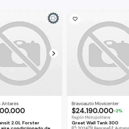
s Antares
Bravoauto Movicenter
300.000
$24.190.000
-2%
Región Metropolitana
ansit 2.0L Forster
Great Wall Tank 300
aire condiciionado de
2024
Bencina
Automá