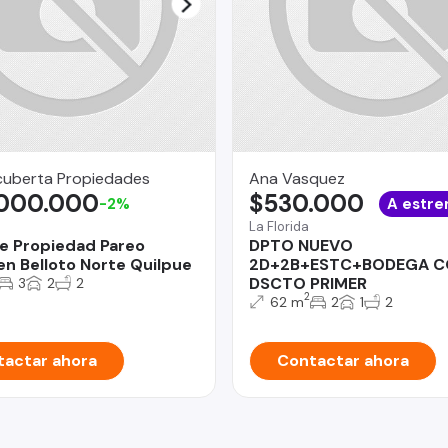
uberta Propiedades
Ana Vasquez
.000.000
$530.000
-2%
A estre
La Florida
e Propiedad Pareo
DPTO NUEVO
en Belloto Norte Quilpue
2D+2B+ESTC+BODEGA C
DSCTO PRIMER
3
2
2
2
62 m
2
1
2
actar ahora
Contactar ahora