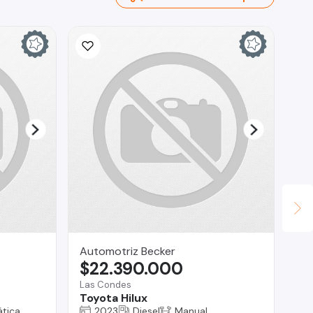
Automotriz Becker
ges
$22.390.000
$
Las Condes
Co
Toyota Hilux
Mi
tica
2023
Diesel
Manual