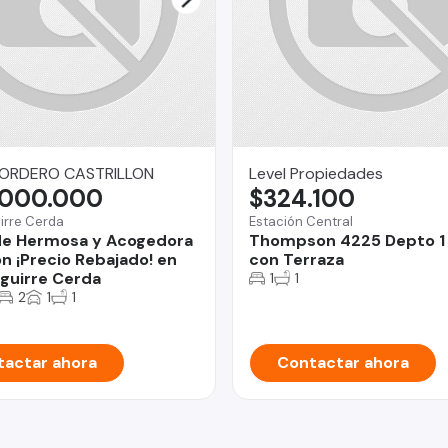
ORDERO CASTRILLON
Level Propiedades
.000.000
$324.100
irre Cerda
Estación Central
de Hermosa y Acogedora
Thompson 4225 Depto 1
n ¡Precio Rebajado! en
con Terraza
guirre Cerda
1
1
2
1
1
actar ahora
Contactar ahora