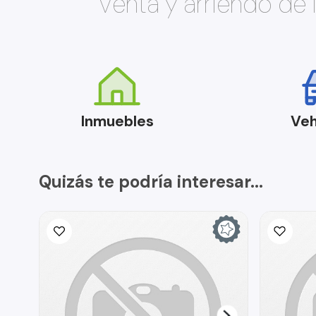
Venta y arriendo de
Inmuebles
Veh
Quizás te podría interesar...