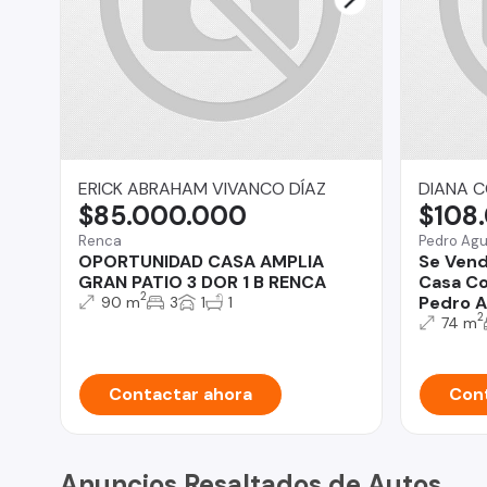
ERICK ABRAHAM VIVANCO DÍAZ
DIANA C
$85.000.000
$108
Renca
Pedro Agu
OPORTUNIDAD CASA AMPLIA
Se Ven
GRAN PATIO 3 DOR 1 B RENCA
Casa Co
2
Pedro A
90 m
3
1
1
2
74 m
Contactar ahora
Cont
Anuncios Resaltados de Autos