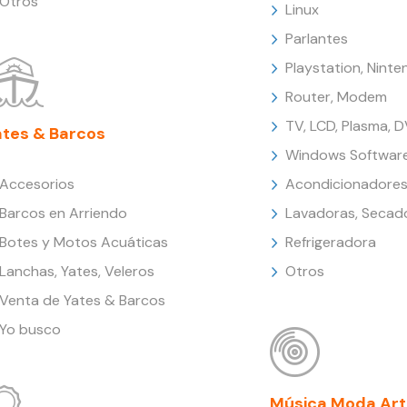
Otros
Linux
Parlantes
Playstation, Nint
Router, Modem
TV, LCD, Plasma, 
ates & Barcos
Windows Softwar
Accesorios
Acondicionadores
Barcos en Arriendo
Lavadoras, Secad
Botes y Motos Acuáticas
Refrigeradora
Lanchas, Yates, Veleros
Otros
Venta de Yates & Barcos
Yo busco
Música Moda Art