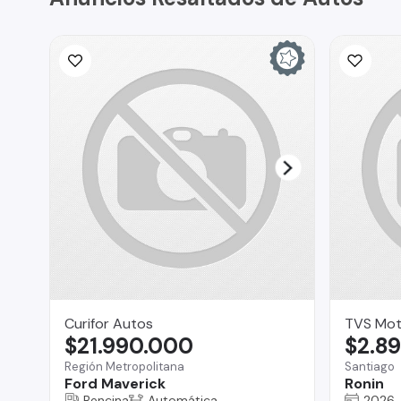
Curifor Autos
TVS Mot
$21.990.000
$2.8
Región Metropolitana
Santiago
Ford Maverick
Ronin
Bencina
Automática
2026