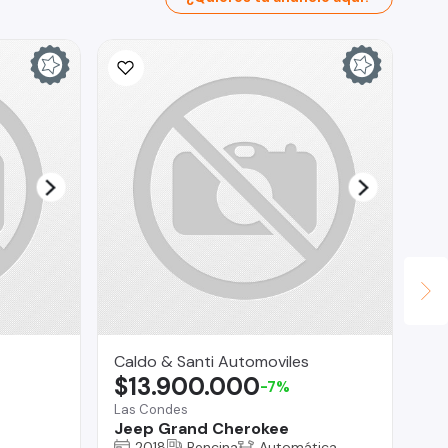
Caldo & Santi Automoviles
Se
$13.900.000
$
-7%
Las Condes
San
Jeep Grand Cherokee
Ha
2018
Bencina
Automática