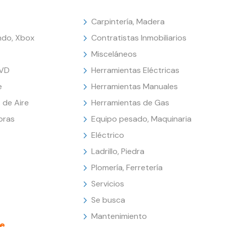
Carpintería, Madera
endo, Xbox
Contratistas Inmobiliarios
Misceláneos
DVD
Herramientas Eléctricas
e
Herramientas Manuales
 de Aire
Herramientas de Gas
oras
Equipo pesado, Maquinaria
Eléctrico
Ladrillo, Piedra
Plomería, Ferretería
Servicios
Se busca
Mantenimiento
e