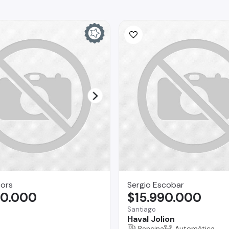
ors
Sergio Escobar
90.000
$15.990.000
Santiago
Haval Jolion
Bencina
Automática