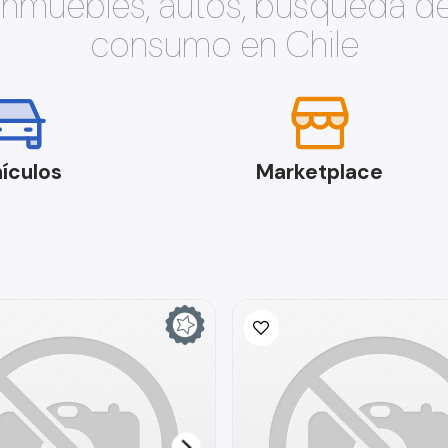
 inmuebles, autos, búsqueda d
consumo en Chile
ículos
Marketplace