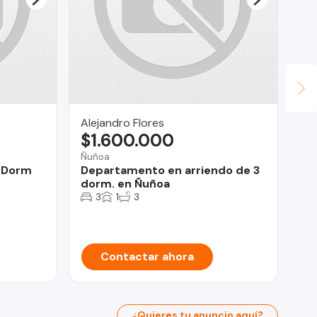
Alejandro Flores
Co
$1.600.000
U
Ñuñoa
El 
 Dorm
Departamento en arriendo de 3
Pa
dorm. en Ñuñoa
3
1
3
Contactar ahora
¿Quieres tu anuncio aquí?