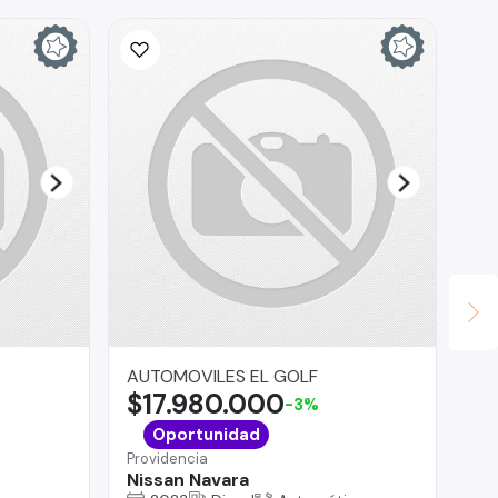
AUTOMOVILES EL GOLF
Se
$17.980.000
$
-3%
Cur
Oportunidad
Fi
Providencia
añ
Nissan Navara