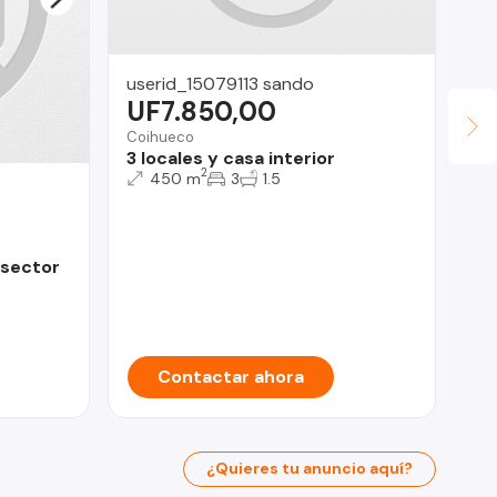
userid_15079113 sando
UF7.850,00
Coihueco
3 locales y casa interior
2
450 m
3
1.5
JU
U
 sector
Iqu
Te
Contactar ahora
¿Quieres tu anuncio aquí?