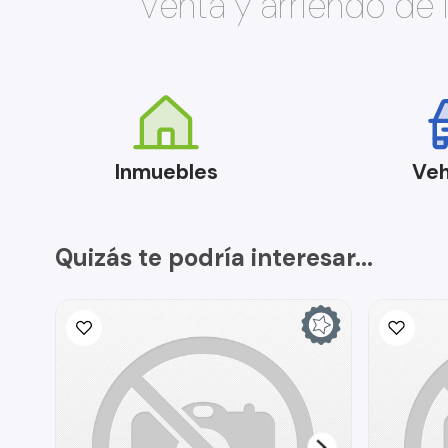
Venta y arriendo de
Inmuebles
Veh
Quizás te podría interesar...