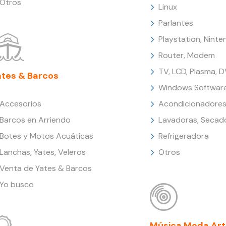
Otros
Linux
Parlantes
Playstation, Nint
Router, Modem
TV, LCD, Plasma, 
ates & Barcos
Windows Softwar
Accesorios
Acondicionadores
Barcos en Arriendo
Lavadoras, Secad
Botes y Motos Acuáticas
Refrigeradora
Lanchas, Yates, Veleros
Otros
Venta de Yates & Barcos
Yo busco
Música Moda Art