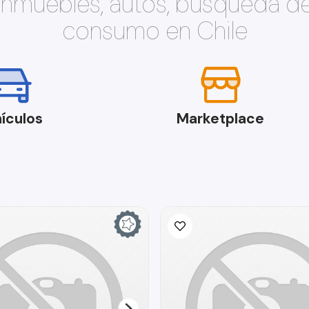
 inmuebles, autos, búsqueda d
consumo en Chile
ículos
Marketplace