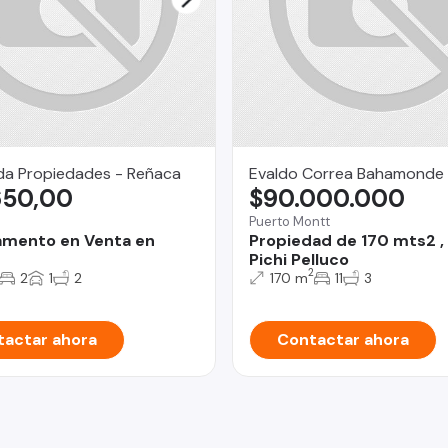
da Propiedades - Reñaca
Evaldo Correa Bahamonde
650,00
$90.000.000
Puerto Montt
amento en Venta en
Propiedad de 170 mts2 ,
Pichi Pelluco
2
2
1
2
170 m
11
3
actar ahora
Contactar ahora