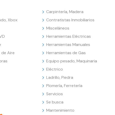
Carpintería, Madera
endo, Xbox
Contratistas Inmobiliarios
Misceláneos
DVD
Herramientas Eléctricas
e
Herramientas Manuales
 de Aire
Herramientas de Gas
oras
Equipo pesado, Maquinaria
Eléctrico
Ladrillo, Piedra
Plomería, Ferretería
Servicios
Se busca
Mantenimiento
e