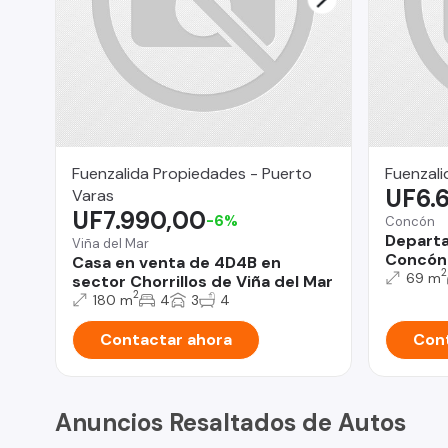
Fuenzalida Propiedades - Puerto
Fuenzali
UF6.
Varas
UF7.990,00
-6%
Concón
Depart
Viña del Mar
Concón
Casa en venta de 4D4B en
2
69 m
sector Chorrillos de Viña del Mar
2
180 m
4
3
4
Contactar ahora
Cont
Anuncios Resaltados de Autos