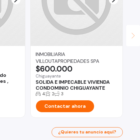
INMOBILIARIA
Ja
$
VILLOUTAPROPIEDADES SPA
$600.000
Co
ndo
DE
Chiguayante
es ,
#4
SOLIDA E IMPECABLE VIVIENDA
CO
CONDOMINIO CHIGUAYANTE
4
2
3
Contactar ahora
¿Quieres tu anuncio aquí?