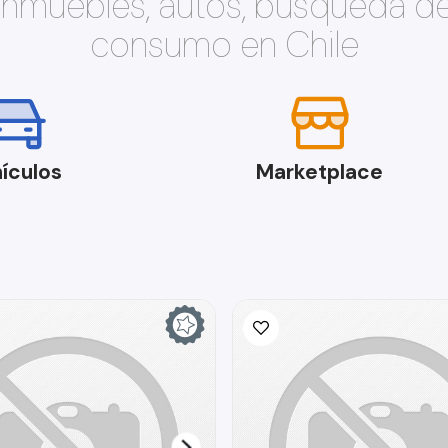
 inmuebles, autos, búsqueda d
consumo en Chile
ículos
Marketplace