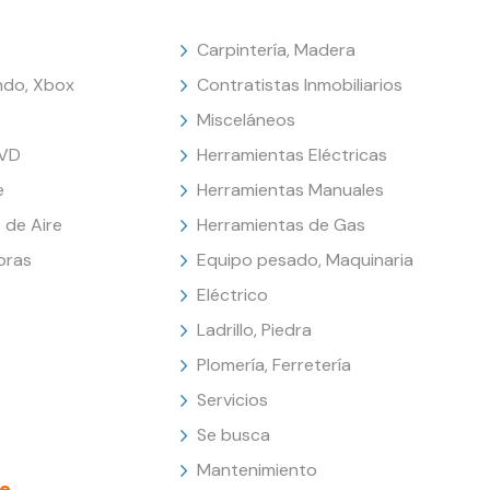
Carpintería, Madera
endo, Xbox
Contratistas Inmobiliarios
Misceláneos
DVD
Herramientas Eléctricas
e
Herramientas Manuales
 de Aire
Herramientas de Gas
oras
Equipo pesado, Maquinaria
Eléctrico
Ladrillo, Piedra
Plomería, Ferretería
Servicios
Se busca
Mantenimiento
e