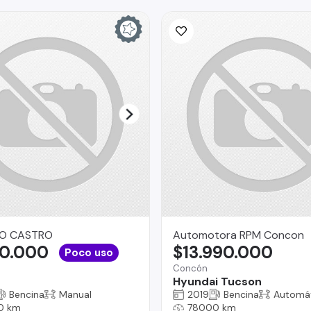
O CASTRO
Automotora RPM Concon
90.000
$13.990.000
Poco uso
Concón
Hyundai Tucson
Bencina
Manual
2019
Bencina
Automá
0 km
78000 km