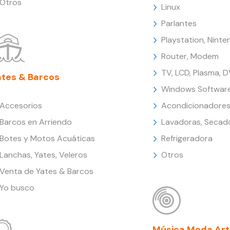
Otros
Linux
Parlantes
Playstation, Nint
Router, Modem
TV, LCD, Plasma, 
ates & Barcos
Windows Softwar
Accesorios
Acondicionadores
Barcos en Arriendo
Lavadoras, Secad
Botes y Motos Acuáticas
Refrigeradora
Lanchas, Yates, Veleros
Otros
Venta de Yates & Barcos
Yo busco
Música Moda Art