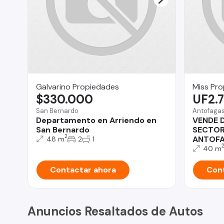
Galvarino Propiedades
Miss Pr
$330.000
UF2.
San Bernardo
Antofaga
Departamento en Arriendo en
VENDE 
San Bernardo
SECTOR
2
ANTOF
48 m
2
1
40 m
Contactar ahora
Cont
Anuncios Resaltados de Autos