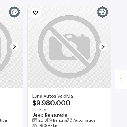
Luna Autos Valdivia
Ca
$9.980.000
$
Los Ríos
Te
Jeep Renegade
DF
tica
2019
Bencina
Automática
99000 km