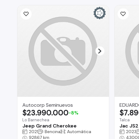
Autocorp Seminuevos
EDUARD
$23.990.000
$7.8
-8%
Lo Barnechea
Talca
Jeep Grand Cherokee
Jac JS2
2021
Bencina
Automática
2023
92867 km
4300