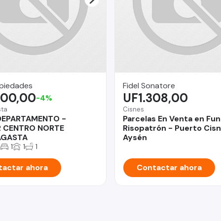
opiedades
Fidel Sonatore
700,00
UF1.308,00
-4%
sta
Cisnes
DEPARTAMENTO -
Parcelas En Venta en Fu
 CENTRO NORTE
Risopatrón - Puerto Cisn
AGASTA
Aysén
2
1
1
1
actar ahora
Contactar ahora