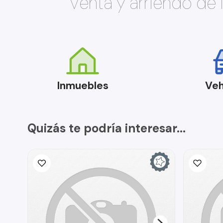
Venta y arriendo de
Inmuebles
Veh
Quizás te podría interesar...