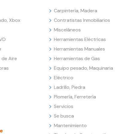
Carpintería, Madera
endo, Xbox
Contratistas Inmobiliarios
Misceláneos
DVD
Herramientas Eléctricas
e
Herramientas Manuales
 de Aire
Herramientas de Gas
oras
Equipo pesado, Maquinaria
Eléctrico
Ladrillo, Piedra
Plomería, Ferretería
Servicios
Se busca
Mantenimiento
e