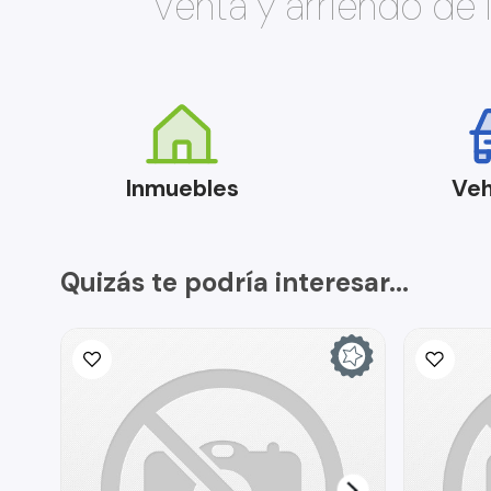
Venta y arriendo de
Inmuebles
Veh
Quizás te podría interesar...