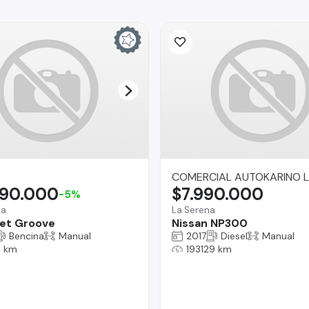
COMERCIAL AUTOKARINO L
490.000
$7.990.000
-5%
na
La Serena
et Groove
Nissan NP300
Bencina
Manual
2017
Diesel
Manual
 km
193129 km