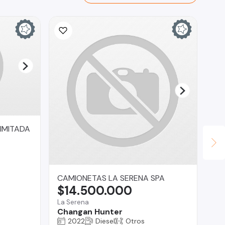
IMITADA
CAMIONETAS LA SERENA SPA
Ve
$14.500.000
$
La Serena
San
Changan Hunter
Re
2022
Diesel
Otros