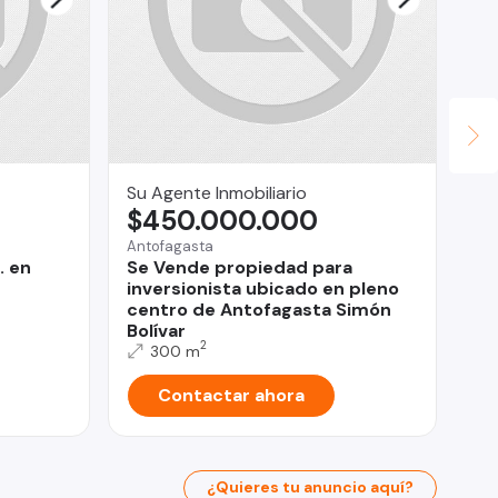
Su Agente Inmobiliario
Ma
$450.000.000
$
Antofagasta
La
. en
Se Vende propiedad para
De
inversionista ubicado en pleno
do
centro de Antofagasta Simón
Bolívar
2
300 m
Contactar ahora
¿Quieres tu anuncio aquí?