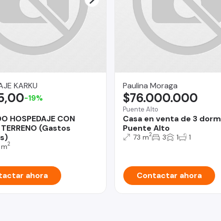
AJE KARKU
Paulina Moraga
5,00
$76.000.000
-19%
Puente Alto
DO HOSPEDAJE CON
Casa en venta de 3 dorm
 TERRENO (Gastos
Puente Alto
2
s)
73 m
3
1
1
2
 m
actar ahora
Contactar ahora