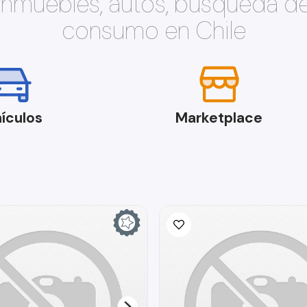
 inmuebles, autos, búsqueda d
consumo en Chile
ículos
Marketplace