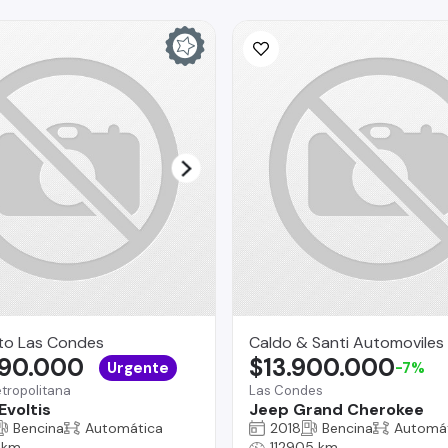
to Las Condes
Caldo & Santi Automoviles
690.000
$13.900.000
Urgente
-7%
tropolitana
Las Condes
Evoltis
Jeep Grand Cherokee
Bencina
Automática
2018
Bencina
Automá
 km
112905 km