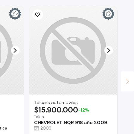
Talcars automoviles
ges
$15.900.000
$
-12%
Talca
Co
CHEVROLET NQR 918 año 2009
Mi
tica
2009