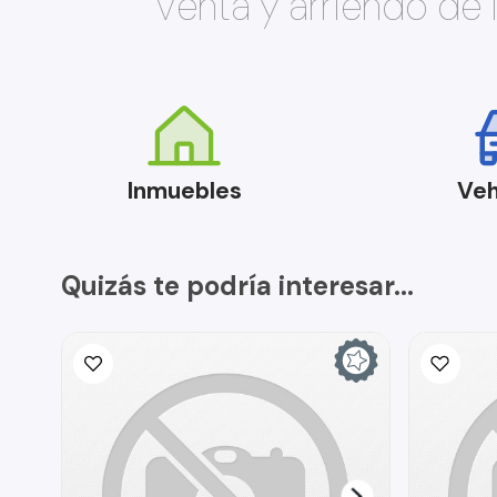
Venta y arriendo de
Inmuebles
Veh
Quizás te podría interesar...