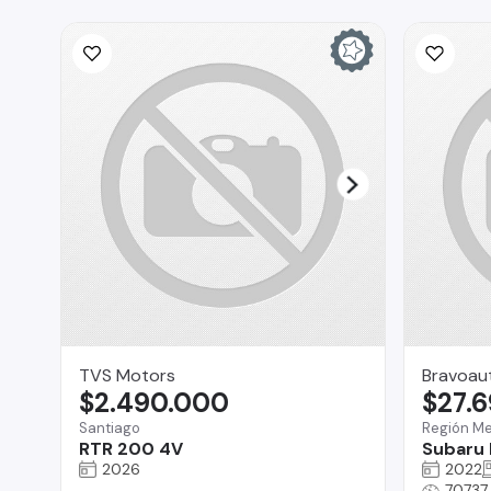
TVS Motors
Bravoau
$2.490.000
$27.
Santiago
Región Me
RTR 200 4V
Subaru 
2026
2022
70737