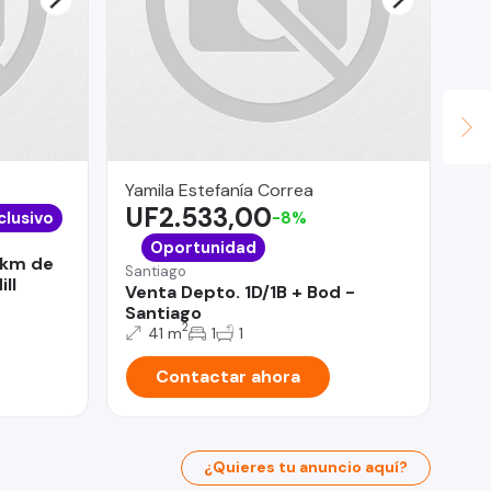
Yamila Estefanía Correa
Le
UF2.533,00
$
clusivo
-8%
Ñu
Oportunidad
5 km de
Jo
Santiago
ill
De
Venta Depto. 1D/1B + Bod -
Santiago
2
41 m
1
1
Contactar ahora
¿Quieres tu anuncio aquí?