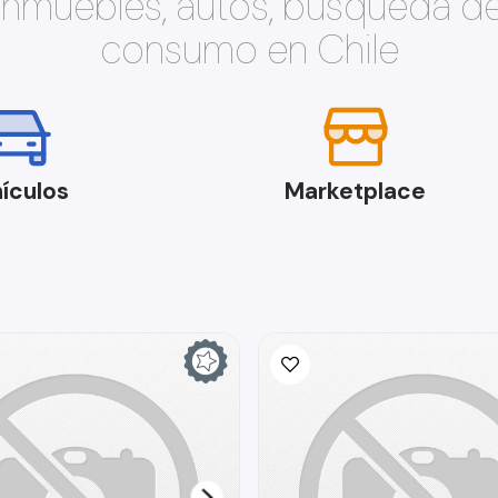
 inmuebles, autos, búsqueda d
consumo en Chile
ículos
Marketplace