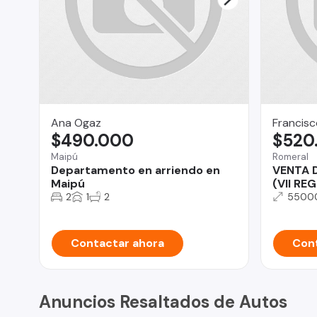
Ana Ogaz
Francisc
$490.000
$520
Maipú
Romeral
Departamento en arriendo en
VENTA 
Maipú
(VII RE
2
1
2
5500
Contactar ahora
Cont
Anuncios Resaltados de Autos