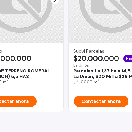
o
Sudvi Parcelas
.000.000
$20.000.000
Ex
La Unión
DE TERRENO ROMERAL
Parcelas 1 a 1,37 ha a 14,
GION) 5,5 HAS
La Unión, $20 Mill a $26 M
2
2
0 m
10000 m
actar ahora
Contactar ahora