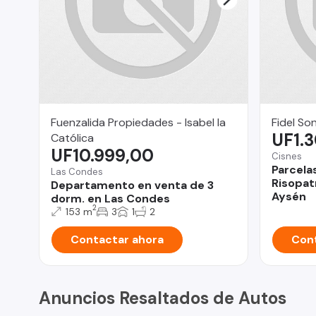
Fuenzalida Propiedades - Isabel la
Fidel So
UF1.
Católica
UF10.999,00
Cisnes
Parcela
Las Condes
Risopat
Departamento en venta de 3
Aysén
dorm. en Las Condes
2
153 m
3
1
2
Contactar ahora
Cont
Anuncios Resaltados de Autos