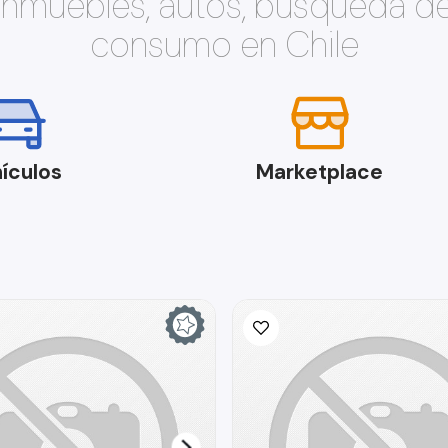
 inmuebles, autos, búsqueda d
consumo en Chile
ículos
Marketplace