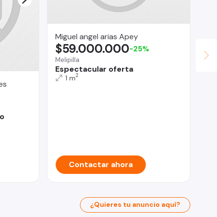
Miguel angel arias Apey
$59.000.000
-25%
Melipilla
Espectacular oferta
2
1 m
es
SD
$
Ma
eo
La
Cr
Contactar ahora
¿Quieres tu anuncio aquí?