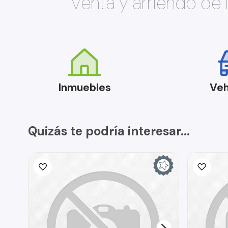
Venta y arriendo de
Inmuebles
Veh
Quizás te podría interesar...