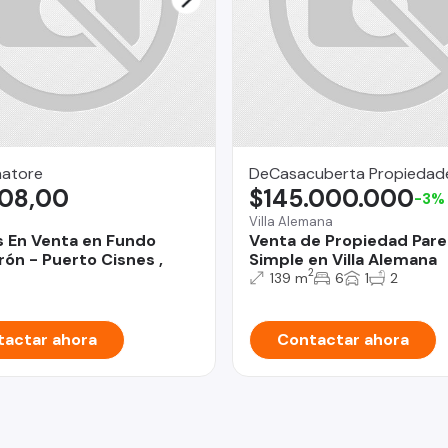
natore
DeCasacuberta Propiedad
308,00
$145.000.000
-3%
Villa Alemana
s En Venta en Fundo
Venta de Propiedad Par
rón - Puerto Cisnes ,
Simple en Villa Alemana
2
139 m
6
1
2
actar ahora
Contactar ahora