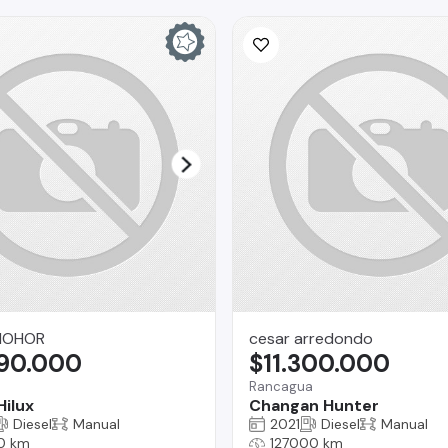
MOHOR
cesar arredondo
590.000
$11.300.000
Rancagua
Hilux
Changan Hunter
Diesel
Manual
2021
Diesel
Manual
0 km
127000 km