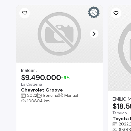
Inalcar .
$9.490.000
-9%
La Cisterna
Chevrolet Groove
2022
Bencina
Manual
EMILIO 
100804 km
$18.
Temuco
Toyota 
2022
6800