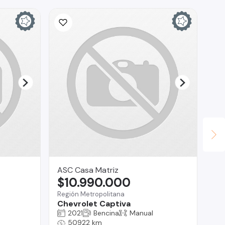
ASC Casa Matriz
Re
$10.990.000
$
Región Metropolitana
Ra
Chevrolet Captiva
Ch
2021
Bencina
Manual
50922 km