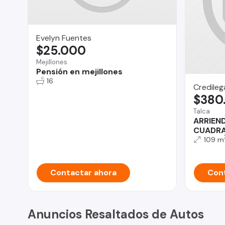
Evelyn Fuentes
$25.000
Mejillones
Pensión en mejillones
16
Credilega
$380
Talca
ARRIEND
CUADRA
109 m
Contactar ahora
Cont
Anuncios Resaltados de Autos