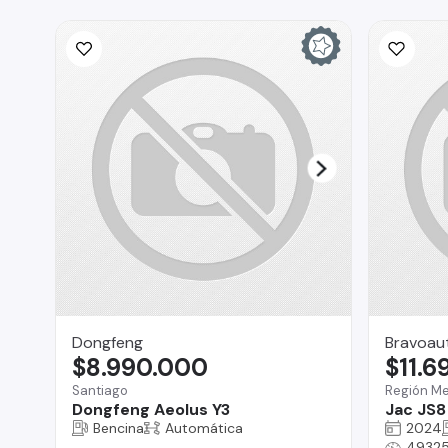
Dongfeng
Bravoau
$8.990.000
$11.6
Santiago
Región Me
Dongfeng Aeolus Y3
Jac JS8
Bencina
Automática
2024
49325