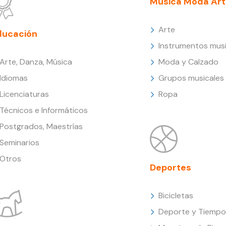
Música Moda Art
Arte
ducación
Instrumentos musi
Arte, Danza, Música
Moda y Calzado
Idiomas
Grupos musicales
Licenciaturas
Ropa
Técnicos e Informáticos
Postgrados, Maestrías
Seminarios
Otros
Deportes
Bicicletas
Deporte y Tiempo 