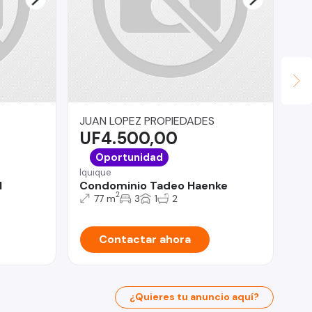
JUAN LOPEZ PROPIEDADES
Re
UF4.500,00
$
Est
Oportunidad
LO
Iquique
Be
l
Condominio Tadeo Haenke
Re
2
77 m
3
1
2
Contactar ahora
¿Quieres tu anuncio aquí?