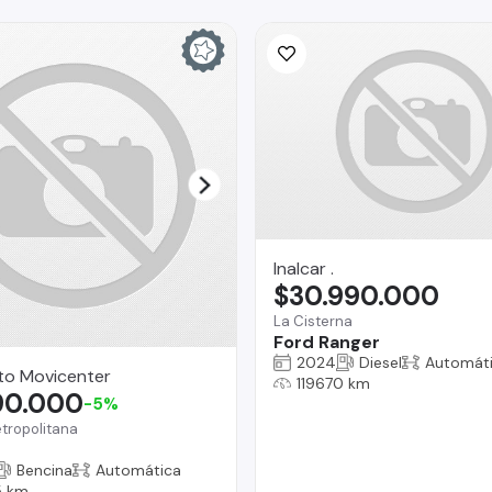
Inalcar .
$30.990.000
La Cisterna
Ford Ranger
2024
Diesel
Automát
to Movicenter
119670 km
90.000
-5%
tropolitana
Bencina
Automática
 km