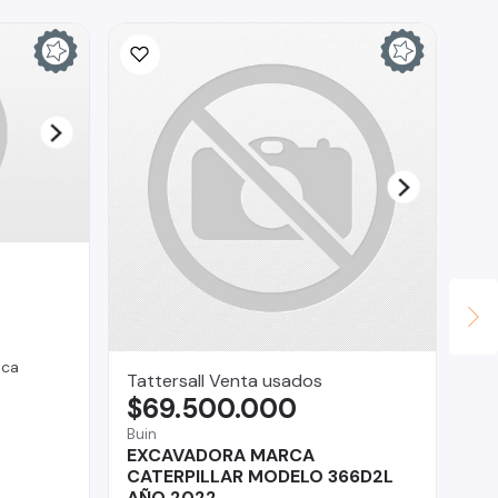
ica
Tattersall Venta usados
Ca
$69.500.000
$
Buin
EXCAVADORA MARCA
La
CATERPILLAR MODELO 366D2L
Me
AÑO 2022