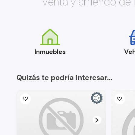
Venta y arriendo de
Inmuebles
Veh
Quizás te podría interesar...