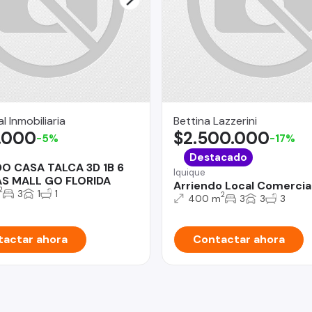
l Inmobiliaria
Bettina Lazzerini
.000
$2.500.000
-5%
-17%
Destacado
O CASA TALCA 3D 1B 6
Iquique
S MALL GO FLORIDA
Arriendo Local Comercia
2
3
1
1
2
400 m
3
3
3
actar ahora
Contactar ahora