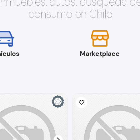
 inmuebles, autos, búsqueda d
consumo en Chile
ículos
Marketplace