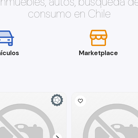
 inmuebles, autos, búsqueda d
consumo en Chile
ículos
Marketplace