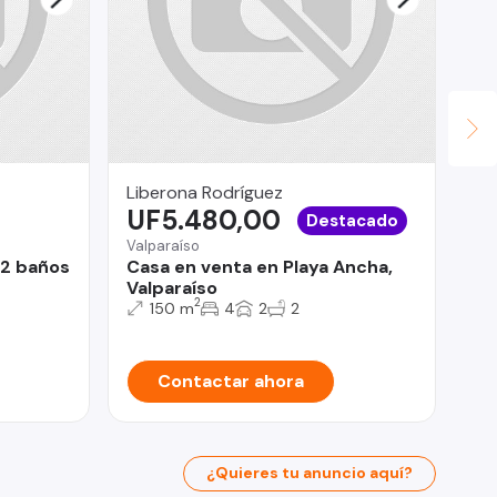
Liberona Rodríguez
Ya
UF5.480,00
$
Destacado
Valparaíso
Est
.2 baños
Casa en venta en Playa Ancha,
Ar
Valparaíso
Fr
2
Hu
150 m
4
2
2
Contactar ahora
¿Quieres tu anuncio aquí?