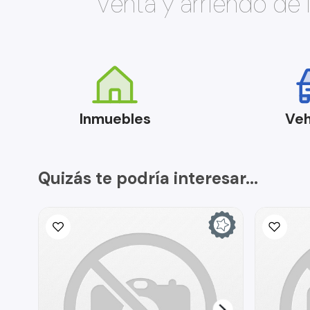
Venta y arriendo de
Inmuebles
Veh
Quizás te podría interesar...