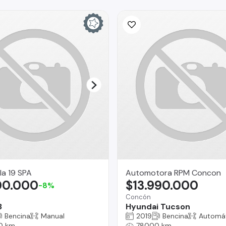
la 19 SPA
Automotora RPM Concon
00.000
$13.990.000
-8%
Concón
3
Hyundai Tucson
Bencina
Manual
2019
Bencina
Automá
0 km
78000 km