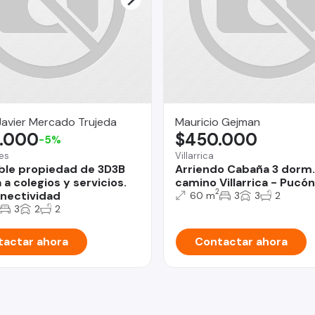
avier Mercado Trujeda
Mauricio Gejman
.000
$450.000
-5%
es
Villarrica
le propiedad de 3D3B
Arriendo Cabaña 3 dorm
a colegios y servicios.
camino Villarrica - Pucón
2
nectividad
60 m
3
3
2
3
2
2
actar ahora
Contactar ahora