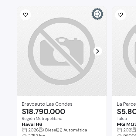
Bravoauto Las Condes
La Parce
$18.790.000
$5.8
Región Metropolitana
Talca
Haval H6
MG MG
2026
Diesel
Automática
2021
2752 km
9500