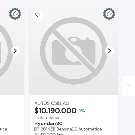
AUTOS CSILLAG
Fa
$10.190.000
$
-1%
Lo Barnechea
San
Hyundai i30
Gr
tica
2014
Bencina
Automática
132000 km