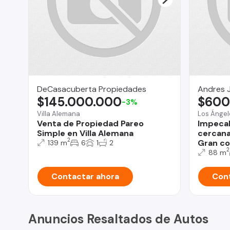
DeCasacuberta Propiedades
Andres J
$145.000.000
$600
-3%
Villa Alemana
Los Ángel
Venta de Propiedad Pareo
Impecab
Simple en Villa Alemana
cercana 
2
Gran co
139 m
6
1
2
2
88 m
Contactar ahora
Cont
Anuncios Resaltados de Autos