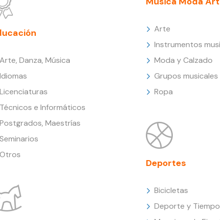
Música Moda Art
Arte
ducación
Instrumentos musi
Arte, Danza, Música
Moda y Calzado
Idiomas
Grupos musicales
Licenciaturas
Ropa
Técnicos e Informáticos
Postgrados, Maestrías
Seminarios
Otros
Deportes
Bicicletas
Deporte y Tiempo 