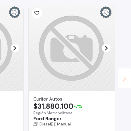
Curifor Autos
Em
$31.880.100
$
-7%
Región Metropolitana
Lo
Ford Ranger
CA
FU
Diesel
Manual