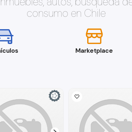
 inmuebles, autos, búsqueda d
consumo en Chile
ículos
Marketplace