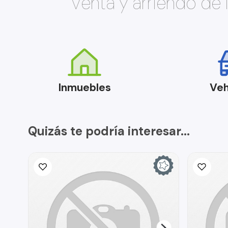
Venta y arriendo de
Inmuebles
Veh
Quizás te podría interesar...