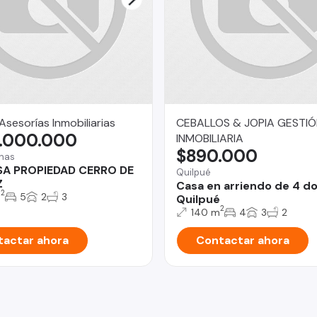
Asesorías Inmobiliarias
CEBALLOS & JOPIA GESTI
.000.000
INMOBILIARIA
$890.000
nas
A PROPIEDAD CERRO DE
Quilpué
Z
Casa en arriendo de 4 d
2
m
5
2
3
Quilpué
2
140 m
4
3
2
actar ahora
Contactar ahora