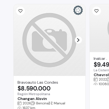
Inalcar .
$9.4
La Cister
Chevrol
2022
Bravoauto Las Condes
1008
$8.590.000
Región Metropolitana
Changan Alsvin
2026
Bencina
Manual
1637 km