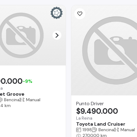
90.000
-9%
na
et Groove
Bencina
Manual
Punto Driver
04 km
$9.490.000
La Reina
Toyota Land Cruiser
1998
Bencina
Manual
270000 km