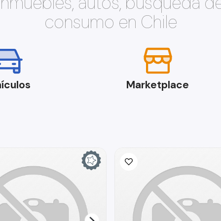
 inmuebles, autos, búsqueda d
consumo en Chile
ículos
Marketplace