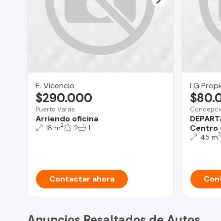
E. Vicencio
LG Prop
$290.000
$80.
Puerto Varas
Concepci
Arriendo oficina
DEPART
2
Centro
18 m
2
1
2
45 m
Contactar ahora
Cont
Anuncios Resaltados de Autos