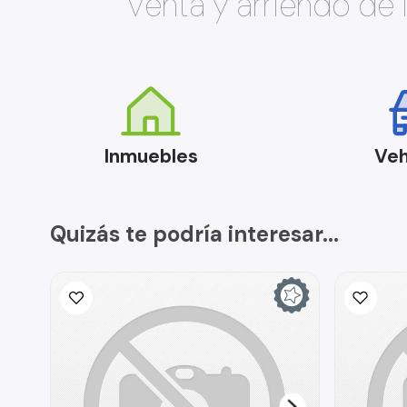
Venta y arriendo de
Inmuebles
Veh
Quizás te podría interesar...