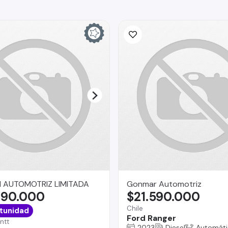
 AUTOMOTRIZ LIMITADA
Gonmar Automotriz
490.000
$21.590.000
Chile
tunidad
Ford Ranger
ntt
2023
Diesel
Automáti