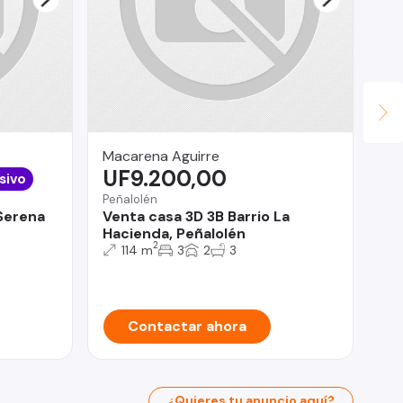
Macarena Aguirre
Co
UF9.200,00
U
sivo
Peñalolén
Mac
 Serena
Venta casa 3D 3B Barrio La
CA
Hacienda, Peñalolén
Po
2
114 m
3
2
3
Contactar ahora
¿Quieres tu anuncio aquí?