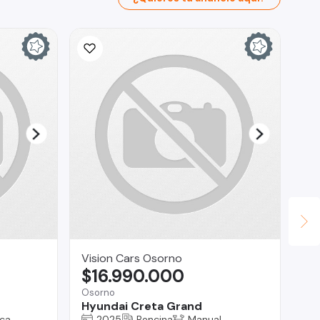
Vision Cars Osorno
Fa
$16.990.000
$
Osorno
Te
Hyundai Creta Grand
To
ca
2025
Bencina
Manual