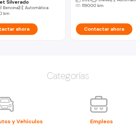
et Silverado
119000 km
Bencina
Automática
0 km
actar ahora
Contactar ahora
Categorías
utos y Vehículos
Empleos