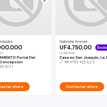
iedades
Gabriela Arenas
000.000
UF4.750,00
Exclu
ón
La Serena
AMENTO Portal Del
Casa en San Joaquín, La
2
 Concepcion
98 m
4
1
2
3
1
actar ahora
Contactar ahora