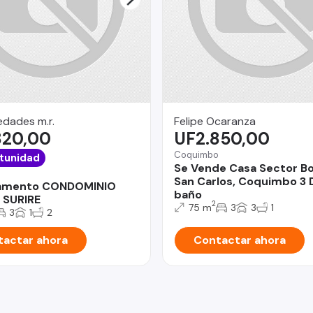
dades m.r.
Felipe Ocaranza
820,00
UF2.850,00
Coquimbo
tunidad
Se Vende Casa Sector B
San Carlos, Coquimbo 3 
amento CONDOMINIO
baño
 SURIRE
2
75 m
3
3
1
3
1
2
actar ahora
Contactar ahora