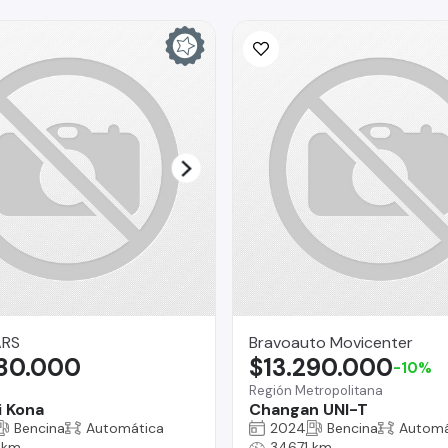
ARS
Bravoauto Movicenter
980.000
$13.290.000
-10%
Región Metropolitana
 Kona
Changan UNI-T
Bencina
Automática
2024
Bencina
Automá
 km
34671 km