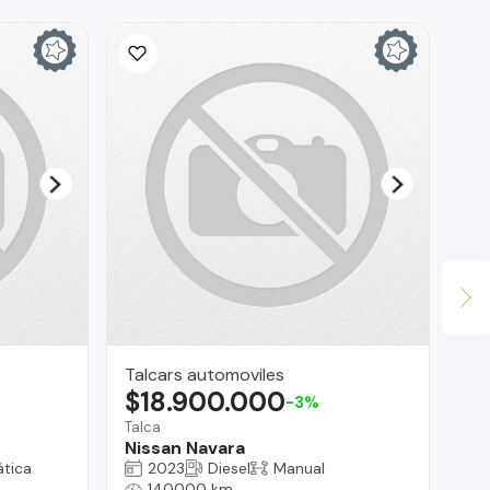
Talcars automoviles
Ta
$18.900.000
$
-3%
Talca
Tal
Nissan Navara
Mi
tica
2023
Diesel
Manual
140000 km