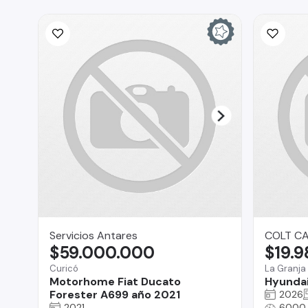
Servicios Antares
COLT C
$59.000.000
$19.
Curicó
La Granja
Motorhome Fiat Ducato
Hyundai
Forester A699 año 2021
2026
2021
6000