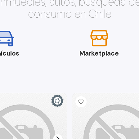
 inmuebles, autos, búsqueda d
consumo en Chile
ículos
Marketplace