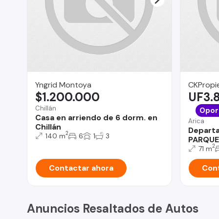
Yngrid Montoya
CKPropie
$1.200.000
UF3.
Chillán
Opor
Casa en arriendo de 6 dorm. en
Arica
Chillán
Depart
2
140 m
6
1
3
PARQUE
2
71 m
Contactar ahora
Cont
Anuncios Resaltados de Autos