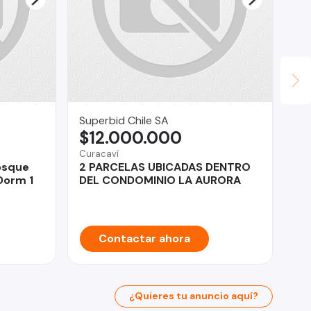
Superbid Chile SA
OM
$12.000.000
U
Curacaví
Viñ
osque
2 PARCELAS UBICADAS DENTRO
Of
Dorm 1
DEL CONDOMINIO LA AURORA
RE
Contactar ahora
¿Quieres tu anuncio aquí?