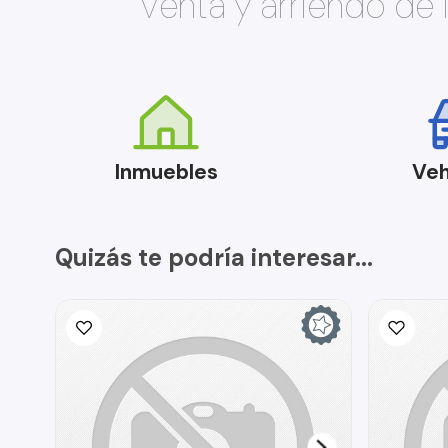
Venta y arriendo de
Inmuebles
Veh
Quizás te podría interesar...