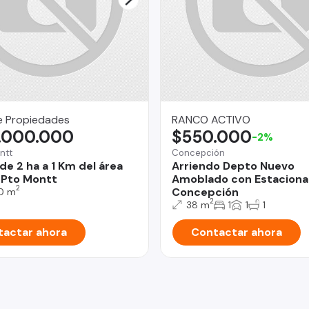
e Propiedades
RANCO ACTIVO
.000.000
$550.000
-2%
ntt
Concepción
de 2 ha a 1 Km del área
Arriendo Depto Nuevo
 Pto Montt
Amoblado con Estaciona
2
Concepción
0 m
2
38 m
1
1
1
actar ahora
Contactar ahora