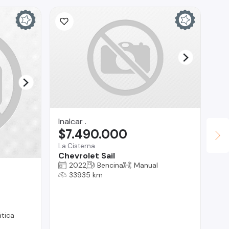
Inalcar .
$7.490.000
La Cisterna
Chevrolet Sail
2022
Bencina
Manual
BL
33935 km
$
La
Ch
tica