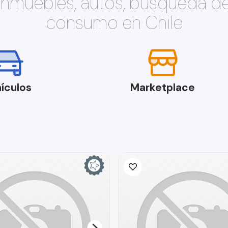
 inmuebles, autos, búsqueda d
consumo en Chile
ículos
Marketplace