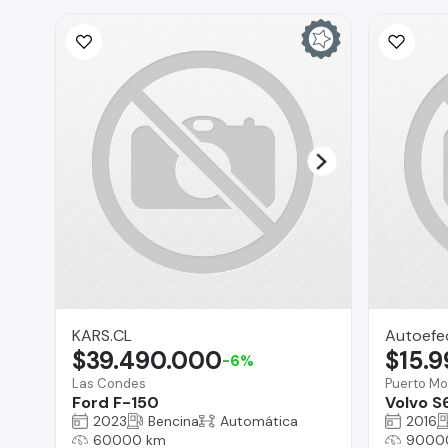
KARS.CL
Autoefe
$39.490.000
$15.
-6%
Las Condes
Puerto Mo
Ford F-150
Volvo S
2023
Bencina
Automática
2016
60000 km
9000