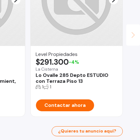
Level Propiedades
Hu
$291.300
$
-4%
La Cisterna
Te
Lo Ovalle 285 Depto ESTUDIO
He
mient,
con Terraza Piso 13
ce
1
1
Contactar ahora
¿Quieres tu anuncio aquí?