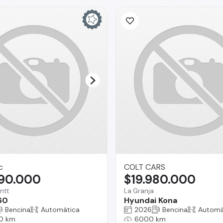
c
COLT CARS
990.000
$19.980.000
ntt
La Granja
60
Hyundai Kona
Bencina
Automática
2026
Bencina
Automá
0 km
6000 km