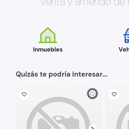
Venta y arriendo de
Inmuebles
Veh
Quizás te podría interesar...