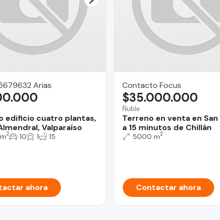
15679632 Arias
Contacto Focus
00.000
$35.000.000
Ñuble
 edificio cuatro plantas,
Terreno en venta en San 
Almendral, Valparaíso
a 15 minutos de Chillán
2
2
 m
10
1
15
5000 m
actar ahora
Contactar ahora