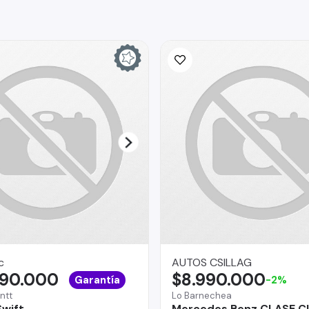
c
AUTOS CSILLAG
490.000
$8.990.000
Garantía
-2%
ntt
Lo Barnechea
Swift
Mercedes Benz CLASE C