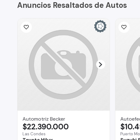
Anuncios Resaltados de Autos
Automotriz Becker
Autoefe
$22.390.000
$10.
Las Condes
Puerto Mo
Toyota Hilux
Suzuki 