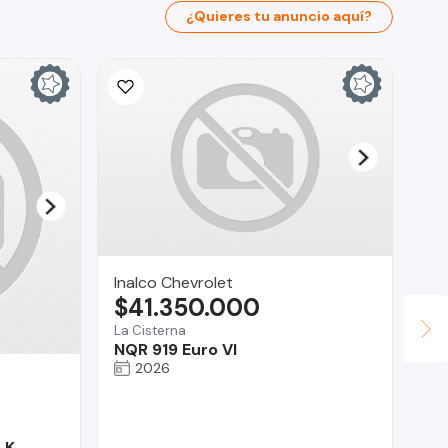
¿Quieres tu anuncio aquí?
Inalco Chevrolet
$41.350.000
La Cisterna
NQR 919 Euro VI
2026
La
$
Tal
LK
M