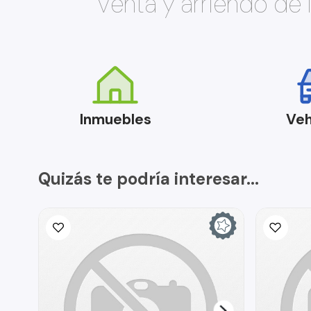
Venta y arriendo de
Inmuebles
Veh
Quizás te podría interesar...