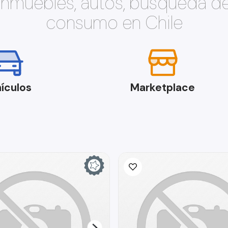
 inmuebles, autos, búsqueda d
consumo en Chile
ículos
Marketplace