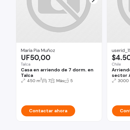
María Pia Muñoz
userid_
UF50,00
$4.5
Talca
Chile
Casa en arriendo de 7 dorm. en
Arriendo
Talca
sector 
2
450 m
7
Más
5
3000
Contactar ahora
Cont