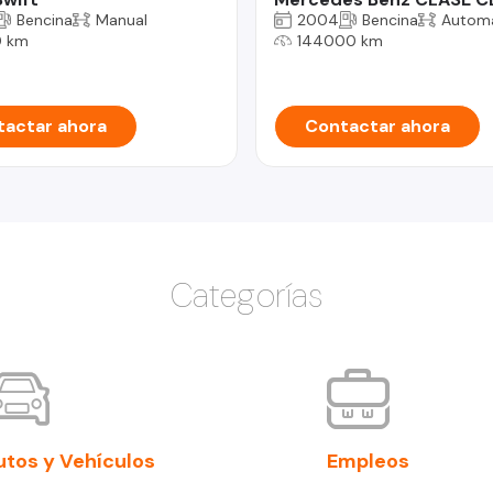
Bencina
Manual
2004
Bencina
Automá
 km
144000 km
actar ahora
Contactar ahora
Categorías
utos y Vehículos
Empleos