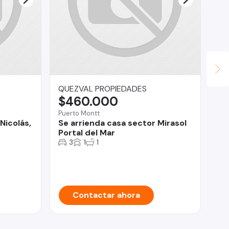
QUEZVAL PROPIEDADES
Ro
$460.000
$
Puerto Montt
Cur
Nicolás,
Se arrienda casa sector Mirasol
Ca
Portal del Mar
Cu
3
1
1
Contactar ahora