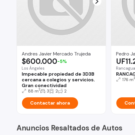
Andres Javier Mercado Trujeda
Pedro J
$600.000
UF11
-5%
Los Ángeles
Rancagu
Impecable propiedad de 3D3B
RANCAG
cercana a colegios y servicios.
176 m
Gran conectividad
2
88 m
3
2
2
Contactar ahora
Cont
Anuncios Resaltados de Autos