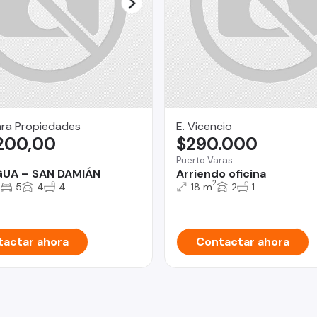
ara Propiedades
E. Vicencio
.200,00
$290.000
a
Puerto Varas
UA – SAN DAMIÁN
Arriendo oficina
2
2
5
4
4
18 m
2
1
actar ahora
Contactar ahora