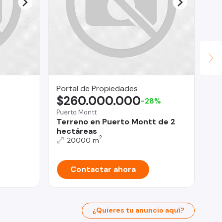
Portal de Propiedades
mau
$260.000.000
$
-28%
Puerto Montt
San
Terreno en Puerto Montt de 2
SE
hectáreas
RE
2
20000 m
Contactar ahora
¿Quieres tu anuncio aquí?