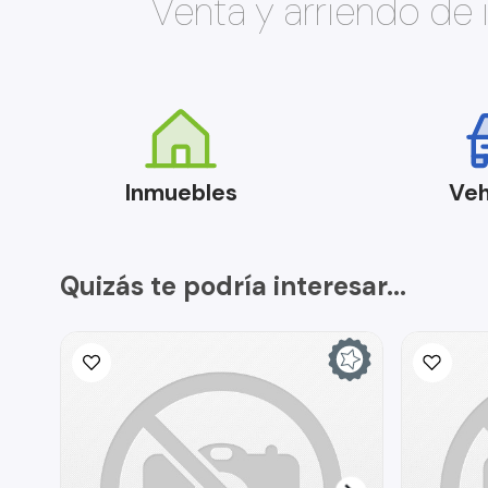
Venta y arriendo de
Inmuebles
Veh
Quizás te podría interesar...