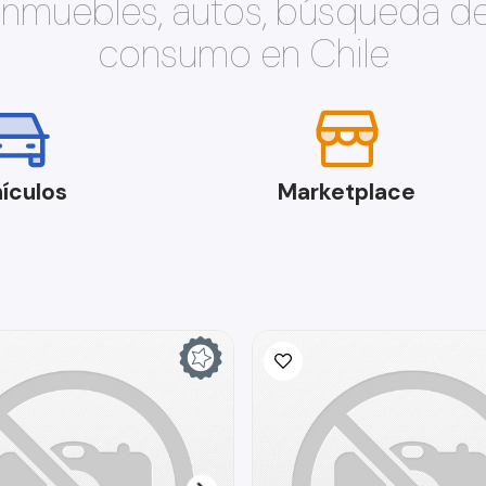
 inmuebles, autos, búsqueda d
consumo en Chile
ículos
Marketplace