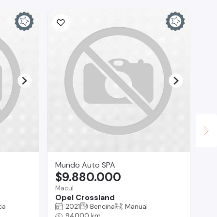
Mundo Auto SPA
Te
$9.880.000
$
Macul
Reg
Opel Crossland
Au
ca
2021
Bencina
Manual
94000 km