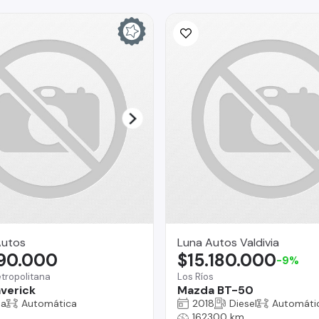
Autos
Luna Autos Valdivia
990.000
$15.180.000
-9%
tropolitana
Los Ríos
verick
Mazda BT-50
na
Automática
2018
Diesel
Automáti
162300 km