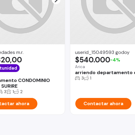
dades m.r.
userid_15049593 godoy
820,00
$540.000
-4%
Arica
tunidad
arriendo departamento 
3
1
amento CONDOMINIO
 SURIRE
3
1
2
actar ahora
Contactar ahora