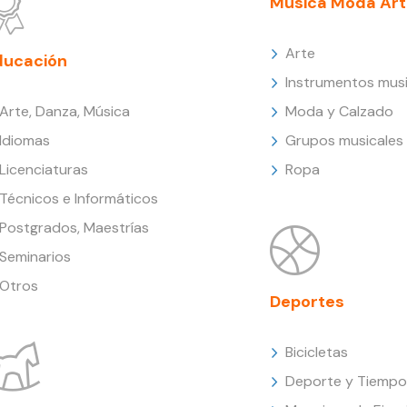
Música Moda Art
Arte
ducación
Instrumentos musi
Arte, Danza, Música
Moda y Calzado
Idiomas
Grupos musicales
Licenciaturas
Ropa
Técnicos e Informáticos
Postgrados, Maestrías
Seminarios
Otros
Deportes
Bicicletas
Deporte y Tiempo 