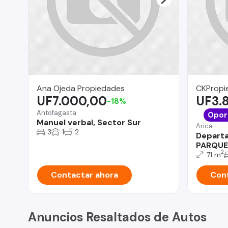
Ana Ojeda Propiedades
CKPropie
UF7.000,00
UF3.
-18%
Antofagasta
Opor
Manuel verbal, Sector Sur
Arica
3
1
2
Depart
PARQUE
2
71 m
Contactar ahora
Cont
Anuncios Resaltados de Autos