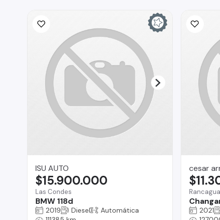
ISU AUTO
cesar a
$15.900.000
$11.
Las Condes
Rancagu
BMW 118d
Changa
2019
Diesel
Automática
2021
111385 km
12700