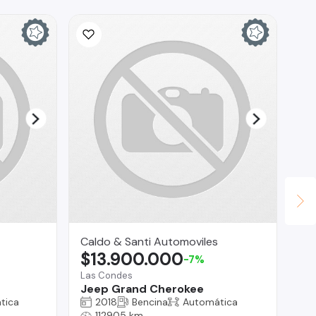
Caldo & Santi Automoviles
Ca
$13.900.000
$
-7%
Las Condes
Te
Jeep Grand Cherokee
DF
tica
2018
Bencina
Automática
112905 km