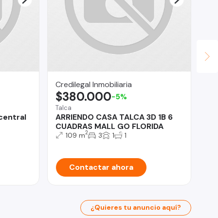
Credilegal Inmobiliaria
In
$380.000
$
-5%
Talca
Est
central
ARRIENDO CASA TALCA 3D 1B 6
De
CUADRAS MALL GO FLORIDA
AL
2
109 m
3
1
1
Contactar ahora
¿Quieres tu anuncio aquí?