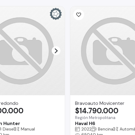
rredondo
Bravoauto Movicenter
300.000
$14.790.000
a
Región Metropolitana
n Hunter
Haval H6
Diesel
Manual
2022
Bencina
Automá
0 km
65040 km