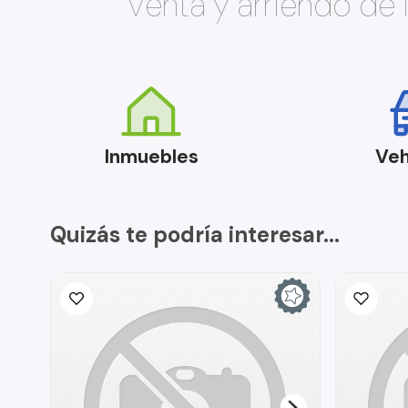
Venta y arriendo de
Inmuebles
Veh
Quizás te podría interesar...