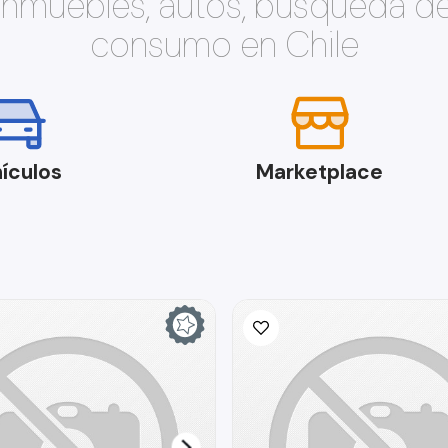
 inmuebles, autos, búsqueda d
consumo en Chile
ículos
Marketplace