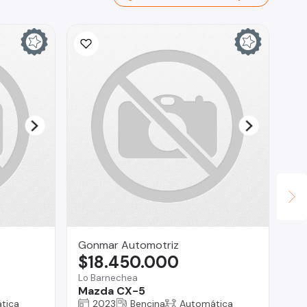
Gonmar Automotriz
Ina
$18.450.000
$
Lo Barnechea
San
Mazda CX-5
To
tica
2023
Bencina
Automática