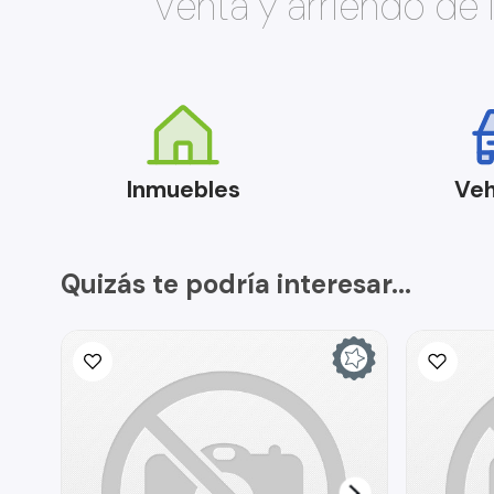
Venta y arriendo de
Inmuebles
Veh
Quizás te podría interesar...