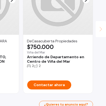
GARA
DeCasacuberta Propiedades
QU
$750.000
$
Viña del Mar
Pue
TO,
Arriendo de Departamento en
Se
ON
Centro de Viña del Mar
Po
2
2
Contactar ahora
¿Quieres tu anuncio aquí?