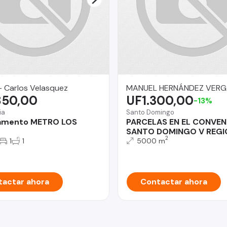
- Carlos Velasquez
MANUEL HERNÁNDEZ VER
850,00
UF1.300,00
-13%
ia
Santo Domingo
amento METRO LOS
PARCELAS EN EL CONVEN
SANTO DOMINGO V REGI
2
1
1
5000 m
actar ahora
Contactar ahora