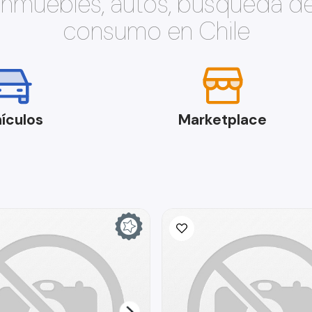
 inmuebles, autos, búsqueda d
consumo en Chile
ículos
Marketplace