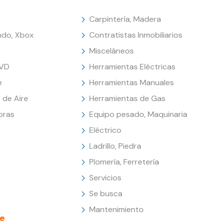
Carpintería, Madera
endo, Xbox
Contratistas Inmobiliarios
Misceláneos
DVD
Herramientas Eléctricas
e
Herramientas Manuales
 de Aire
Herramientas de Gas
oras
Equipo pesado, Maquinaria
Eléctrico
Ladrillo, Piedra
Plomería, Ferretería
Servicios
Se busca
Mantenimiento
e