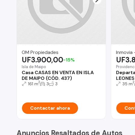
OM Propiedades
Inmovia 
UF3.900,00
UF3.
-15%
Isla de Maipo
Providenc
Casa CASAS EN VENTA EN ISLA
Depart
DE MAIPO (CÓD. 437)
LEONES
2
2
161 m
3
3
35 m
Contactar ahora
Cont
Anuncios Resaltados de Autos