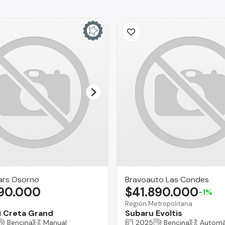
ars Osorno
Bravoauto Las Condes
990.000
$41.890.000
-1%
Región Metropolitana
 Creta Grand
Subaru Evoltis
Bencina
Manual
2025
Bencina
Automá