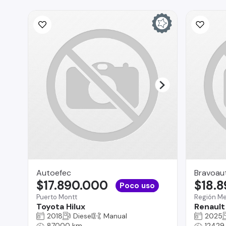
Autoefec
Bravoau
$17.890.000
$18.
Poco uso
Puerto Montt
Región Me
Toyota Hilux
Renault
2018
Diesel
Manual
2025
87000 km
12429