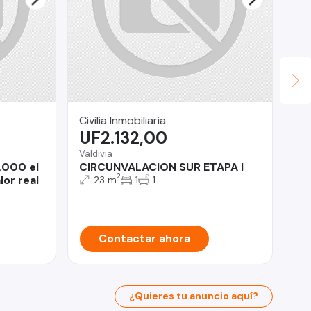
Civilia Inmobiliaria
OM
UF2.132,00
U
Valdivia
Viñ
.000 el
CIRCUNVALACION SUR ETAPA I
De
2
or real
DE
23 m
1
1
(C
Contactar ahora
¿Quieres tu anuncio aquí?