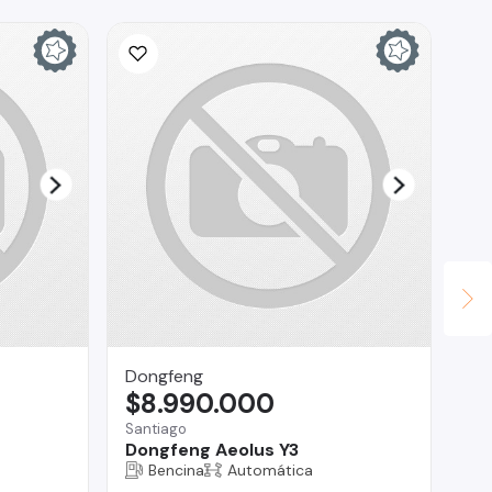
Ina
$
La 
Ch
Dongfeng
$8.990.000
Santiago
Dongfeng Aeolus Y3
Bencina
Automática