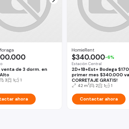
Moraga
HomieRent
000.000
$340.000
-6%
to
Estación Central
 venta de 3 dorm. en
2D+1B+Est+ Bodega $170
Alto
primer mes $340.000 val
CORRETAJE GRATIS!
3
1
1
2
42 m
2
1
1
actar ahora
Contactar ahora