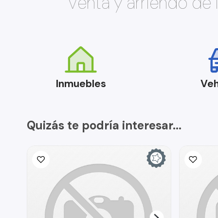
Venta y arriendo de
Inmuebles
Veh
Quizás te podría interesar...