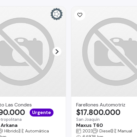
to Las Condes
Farellones Automotriz
890.000
$17.800.000
Urgente
tropolitana
San Joaquín
 Arkana
Maxus T60
Híbrido
Automática
2023
Diesel
Manual
 km
64976 km