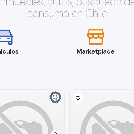
 inmuebles, autos, búsqueda d
consumo en Chile
ículos
Marketplace