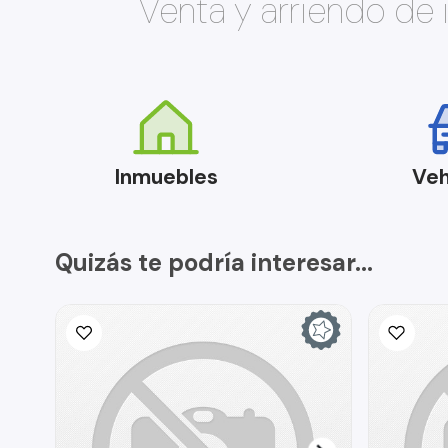
Venta y arriendo de
Inmuebles
Veh
Quizás te podría interesar...