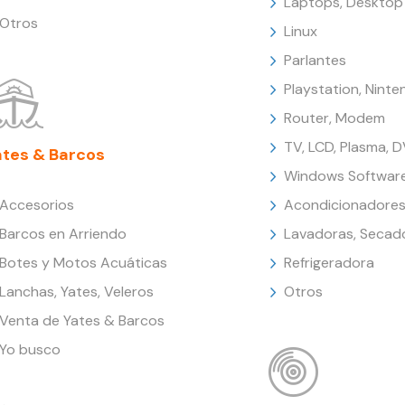
Laptops, Desktop
Otros
Linux
Parlantes
Playstation, Nint
Router, Modem
TV, LCD, Plasma, 
ates & Barcos
Windows Softwar
Accesorios
Acondicionadores
Barcos en Arriendo
Lavadoras, Secad
Botes y Motos Acuáticas
Refrigeradora
Lanchas, Yates, Veleros
Otros
Venta de Yates & Barcos
Yo busco