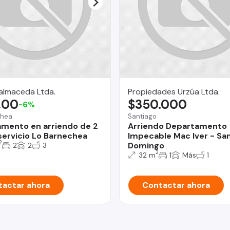
almaceda Ltda.
Propiedades Urzúa Ltda.
,00
$350.000
-6%
chea
Santiago
mento en arriendo de 2
Arriendo Departamento
ervicio Lo Barnechea
Impecable Mac Iver - Sa
2
Domingo
2
2
3
2
32 m
1
Más
1
actar ahora
Contactar ahora