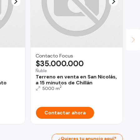
Contacto Focus
SO
$35.000.000
U
Ñuble
Pro
Terreno en venta en San Nicolás,
Ve
nto
a 15 minutos de Chillán
De
2
Ha
5000 m
Pr
Contactar ahora
¿Quieres tu anuncio aquí?