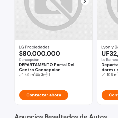
LG Propiedades
Lyon y B
$80.000.000
UF32
Concepción
Lo Barne
DEPARTAMENTO Portal Del
Departa
Centro Concepcion
dorm+ s
2
45 m
3
1
106 m
Contactar ahora
Cont
Anuncios Resaltados de Autos