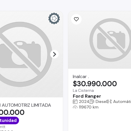
Inalcar .
$30.990.000
La Cisterna
Ford Ranger
2024
Diesel
Automát
 AUTOMOTRIZ LIMITADA
119670 km
900.000
tunidad
ntt