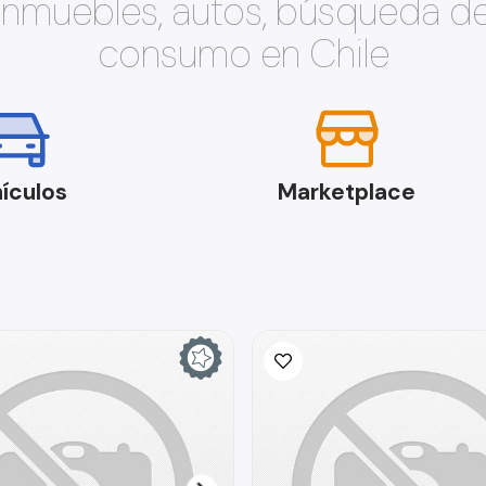
 inmuebles, autos, búsqueda d
consumo en Chile
ículos
Marketplace