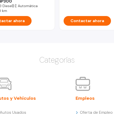
 NP300
Diesel
Automática
0 km
actar ahora
Contactar ahora
Categorías
utos y Vehículos
Empleos
Autos Usados
Oferta de Empleo