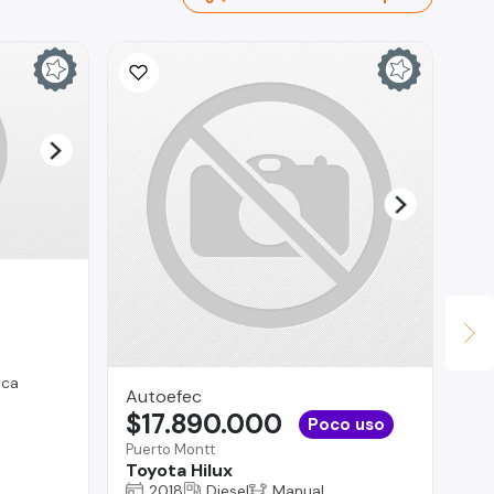
ica
Autoefec
SM
$17.890.000
$
Poco uso
Puerto Montt
Reg
Toyota Hilux
To
2018
Diesel
Manual