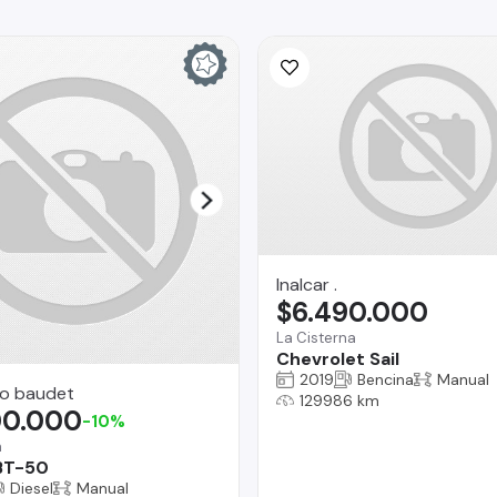
Inalcar .
$6.490.000
La Cisterna
Chevrolet Sail
2019
Bencina
Manual
o baudet
129986 km
00.000
-10%
a
BT-50
Diesel
Manual