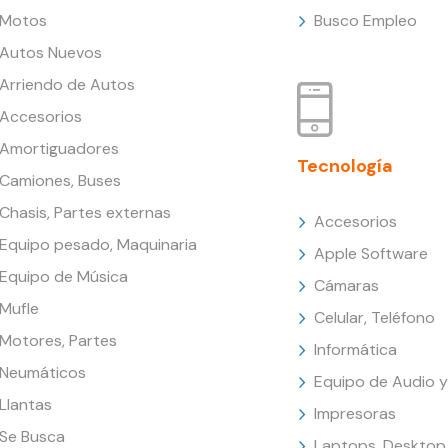
Motos
Busco Empleo
Autos Nuevos
Arriendo de Autos
Accesorios
Amortiguadores
Tecnología
Camiones, Buses
Chasis, Partes externas
Accesorios
Equipo pesado, Maquinaria
Apple Software
Equipo de Música
Cámaras
Mufle
Celular, Teléfono
Motores, Partes
Informática
Neumáticos
Equipo de Audio y
Llantas
Impresoras
Se Busca
Laptops, Desktop