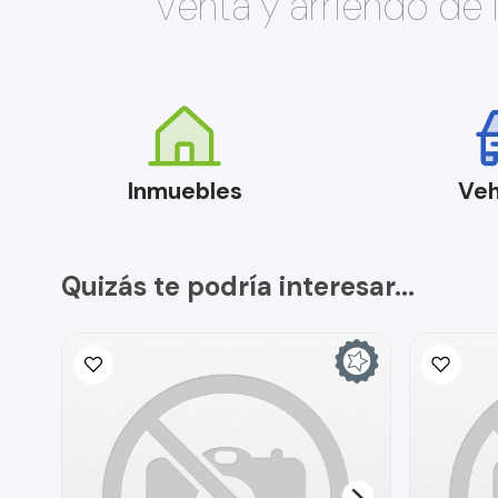
Venta y arriendo de
Inmuebles
Veh
Quizás te podría interesar...