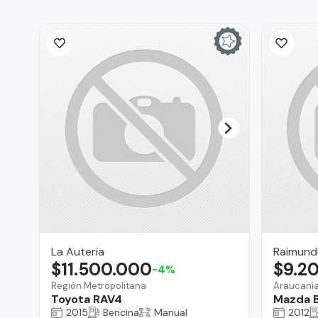
La Auteria
Raimund
$11.500.000
$9.2
-4%
Región Metropolitana
Araucaní
Toyota RAV4
Mazda 
2015
Bencina
Manual
2012