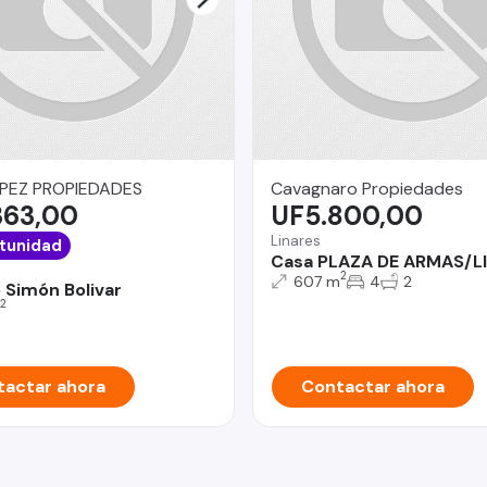
PEZ PROPIEDADES
Cavagnaro Propiedades
363,00
UF5.800,00
Linares
tunidad
Casa PLAZA DE ARMAS/L
2
607 m
4
2
 Simón Bolivar
2
actar ahora
Contactar ahora