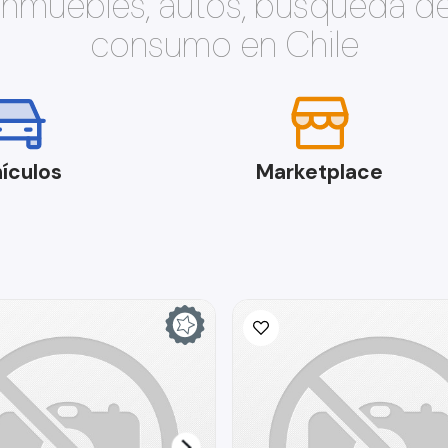
 inmuebles, autos, búsqueda d
consumo en Chile
ículos
Marketplace