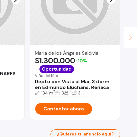
María de los Ángeles Saldivia
Le
$1.300.000
$
-10%
Qui
Oportunidad
INARES
Ma
Viña del Mar
Te
Depto con Vista al Mar, 3 dorm
en Edmundo Eluchans, Reñaca
2
134 m
3
1
3
Contactar ahora
¿Quieres tu anuncio aquí?