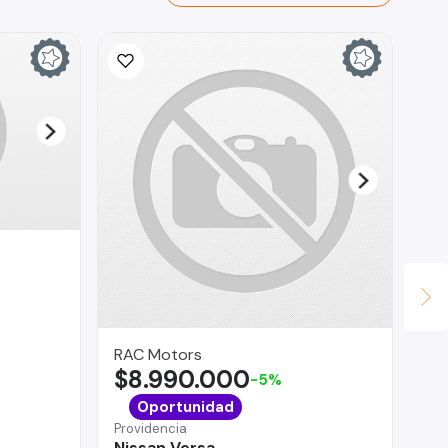
RAC Motors
TV
$8.990.000
$
-5%
San
Oportunidad
Ro
Providencia
Nissan Versa