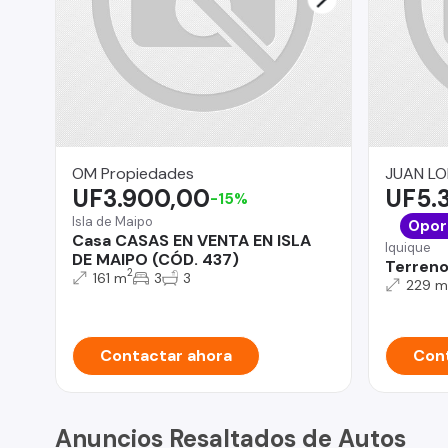
OM Propiedades
JUAN LO
UF3.900,00
UF5.
-15%
Isla de Maipo
Opor
Casa CASAS EN VENTA EN ISLA
Iquique
DE MAIPO (CÓD. 437)
Terreno
2
161 m
3
3
229 m
Contactar ahora
Cont
Anuncios Resaltados de Autos