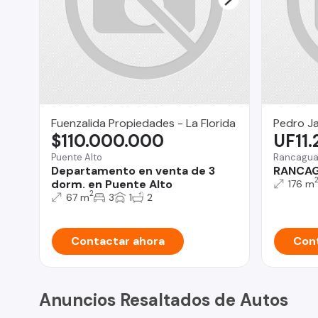
Fuenzalida Propiedades - La Florida
Pedro J
$110.000.000
UF11
Puente Alto
Rancagu
Departamento en venta de 3
RANCAG
dorm. en Puente Alto
176 m
2
67 m
3
1
2
Contactar ahora
Cont
Anuncios Resaltados de Autos