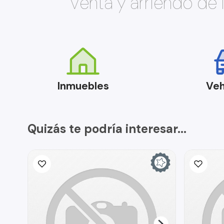
Venta y arriendo de
Inmuebles
Veh
Quizás te podría interesar...