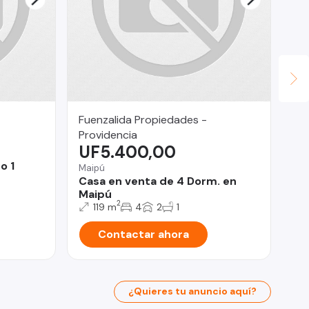
Fuenzalida Propiedades -
Su
$
Providencia
UF5.400,00
Pro
o 1
De
Maipú
do
Casa en venta de 4 Dorm. en
Maipú
2
119 m
4
2
1
Contactar ahora
¿Quieres tu anuncio aquí?