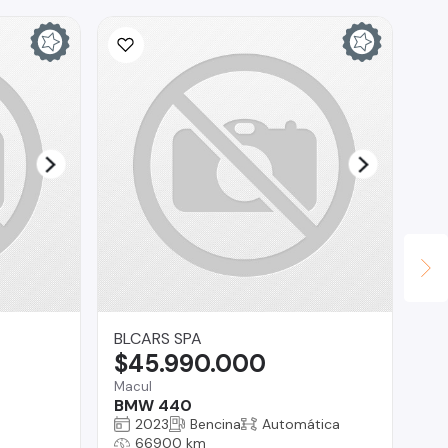
BLCARS SPA
Au
$45.990.000
$
Macul
Co
BMW 440
Ki
2023
Bencina
Automática
66900 km