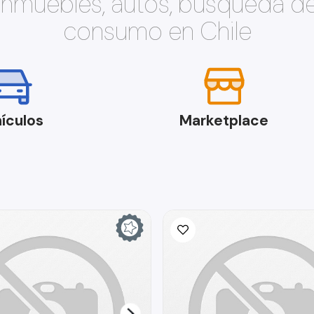
 inmuebles, autos, búsqueda d
consumo en Chile
ículos
Marketplace