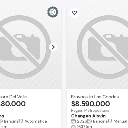
ra Del Valle
Bravoauto Las Condes
480.000
$8.590.000
Región Metropolitana
os
Changan Alsvin
Bencina
Automática
2026
Bencina
Manual
 km
1637 km