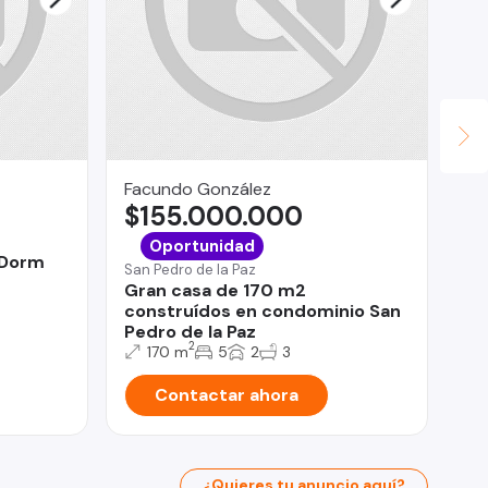
Facundo González
MJ
$155.000.000
U
La
Oportunidad
 Dorm
De
San Pedro de la Paz
Ba
Gran casa de 170 m2
construídos en condominio San
Pedro de la Paz
2
170 m
5
2
3
Contactar ahora
¿Quieres tu anuncio aquí?