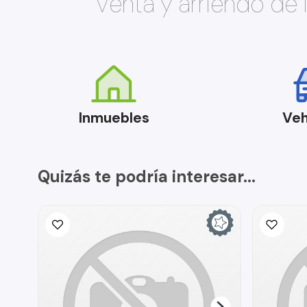
Venta y arriendo de
Inmuebles
Veh
Quizás te podría interesar...