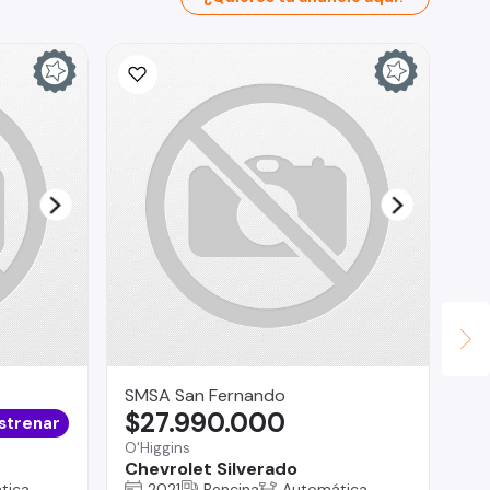
SMSA San Fernando
Go
$27.990.000
$
strenar
O'Higgins
Lo 
Chevrolet Silverado
Ma
tica
2021
Bencina
Automática