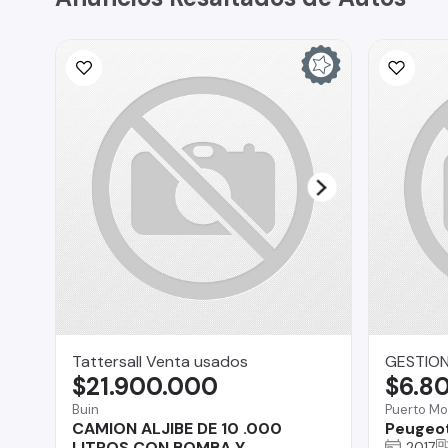
Tattersall Venta usados
GESTION
$21.900.000
$6.8
Buin
Puerto Mo
CAMION ALJIBE DE 10 .000
Peugeot
LITROS CON BOMBA Y
2017