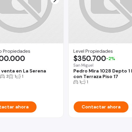
o Propiedades
Level Propiedades
900.000
$350.700
-2%
San Miguel
 venta en La Serena
Pedro Mira 1028 Depto 1
con Terraza Piso 17
3
1
1
1
1
actar ahora
Contactar ahora