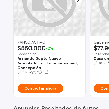
RANCO ACTIVO
Galvarin
$550.000
$77.
-2%
Concepción
La Serena
Arriendo Depto Nuevo
Casa en
2
Amoblado con Estacionamient,
60 m
Concepción
2
38 m
1
1
1
Contactar ahora
Cont
Anuncios Resaltados de Autos