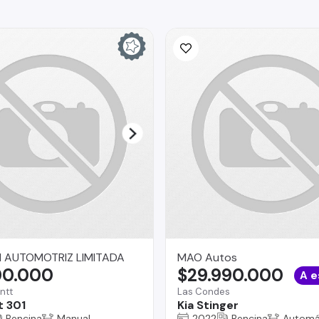
 AUTOMOTRIZ LIMITADA
MAO Autos
00.000
$29.990.000
A e
ntt
Las Condes
 301
Kia Stinger
Bencina
Manual
2022
Bencina
Automá