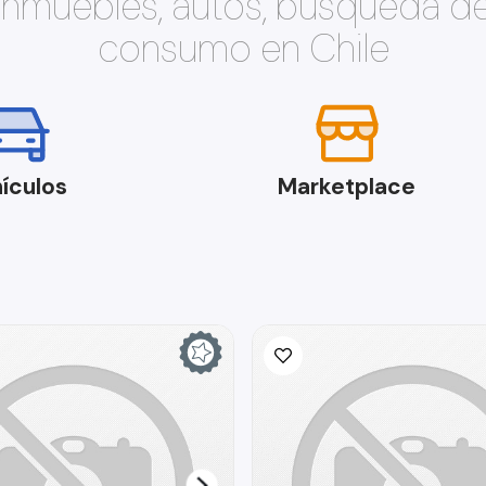
 inmuebles, autos, búsqueda d
consumo en Chile
ículos
Marketplace