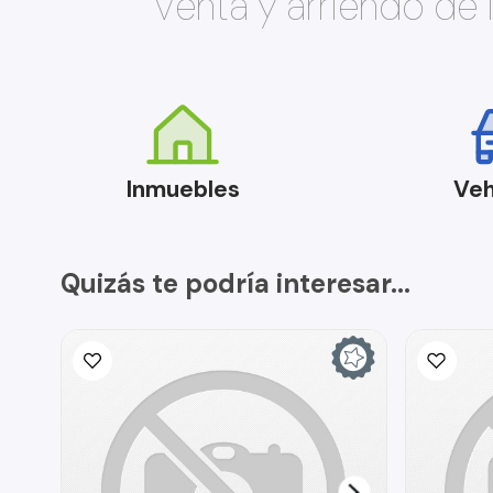
Venta y arriendo de
Inmuebles
Veh
Quizás te podría interesar...