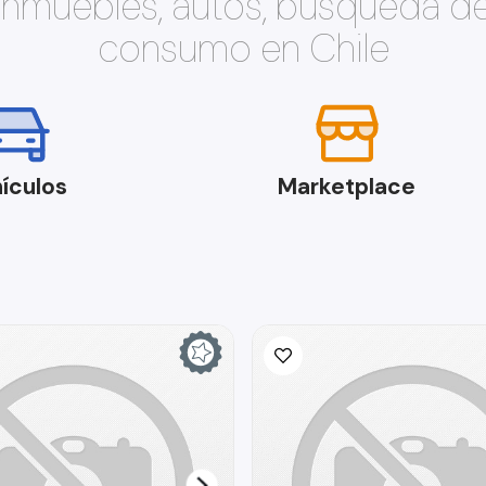
 inmuebles, autos, búsqueda d
consumo en Chile
ículos
Marketplace