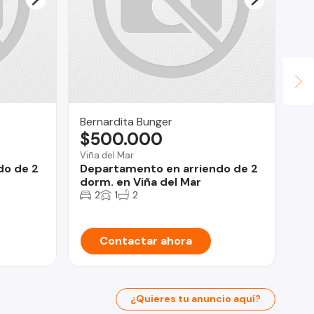
Bernardita Bunger
pa
$500.000
U
Viña del Mar
do de 2
Departamento en arriendo de 2
Iqu
dorm. en Viña del Mar
De
2
1
2
Ve
Contactar ahora
¿Quieres tu anuncio aquí?