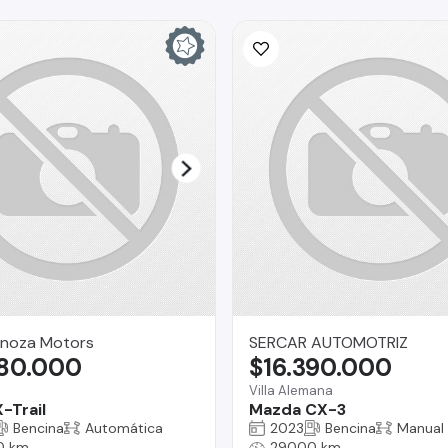
inoza Motors
SERCAR AUTOMOTRIZ
980.000
$16.390.000
Villa Alemana
-Trail
Mazda CX-3
Bencina
Automática
2023
Bencina
Manual
0 km
29000 km