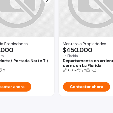
da Propiedades
Manterola Propiedades.
.000
$450.000
sta
La Florida
Norte/ Portada Norte 7 /
Departamento en arrien
dorm. en La Florida
2
2
60 m
2
1
1
actar ahora
Contactar ahora