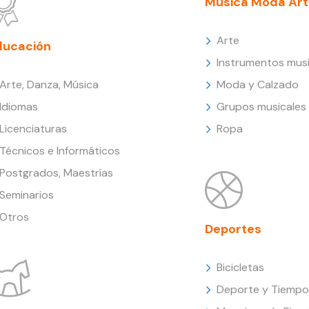
Música Moda Art
Arte
ducación
Instrumentos musi
Arte, Danza, Música
Moda y Calzado
Idiomas
Grupos musicales
Licenciaturas
Ropa
Técnicos e Informáticos
Postgrados, Maestrías
Seminarios
Otros
Deportes
Bicicletas
Deporte y Tiempo 