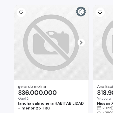
gerardo molina
Ana Esp
$36.000.000
$18.
Quellón
Vitacura
lancha salmonera HABITABILIDAD
Nissan X
- menor 25 TRG
2022
4290