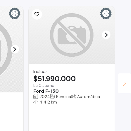
Inalcar .
$51.990.000
La Cisterna
Ford F-150
2024
Bencina
Automática
Do
41412 km
$
San
Do