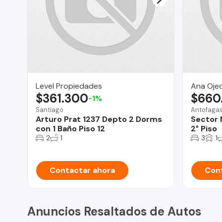
Level Propiedades
Ana Oje
$361.300
$660
-1%
Santiago
Antofaga
Arturo Prat 1237 Depto 2 Dorms
Sector 
con 1 Baño Piso 12
2° Piso
2
1
3
1
Contactar ahora
Cont
Anuncios Resaltados de Autos