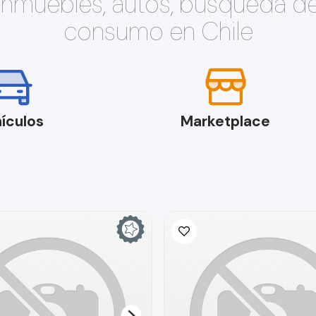
 inmuebles, autos, búsqueda d
consumo en Chile
ículos
Marketplace