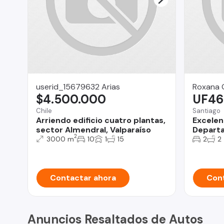
userid_15679632 Arias
Roxana 
$4.500.000
UF46
Chile
Santiago
Arriendo edificio cuatro plantas,
Excelen
sector Almendral, Valparaíso
Departa
2
3000 m
10
1
15
2
2
Contactar ahora
Cont
Anuncios Resaltados de Autos