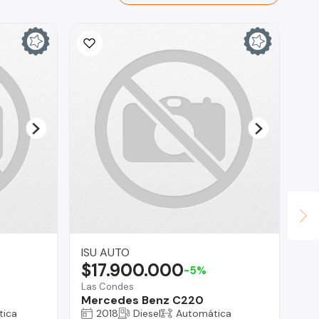
ISU AUTO
Au
$17.900.000
$
-5%
Las Condes
Co
Mercedes Benz C220
Hy
tica
2018
Diesel
Automática