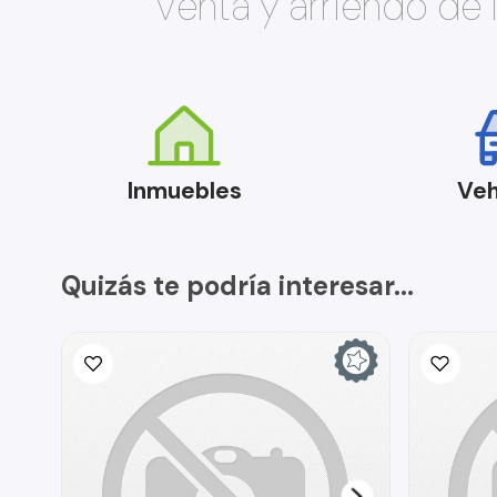
Venta y arriendo de
Inmuebles
Veh
Quizás te podría interesar...