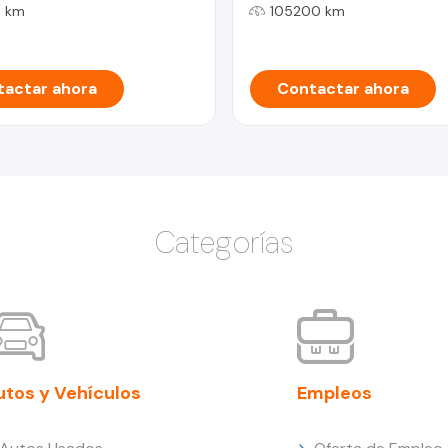
 km
105200 km
actar ahora
Contactar ahora
Categorías
utos y Vehículos
Empleos