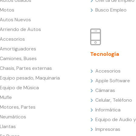
Autos Usados
Oferta de Empleo
Motos
Busco Empleo
Autos Nuevos
Arriendo de Autos
Accesorios
Amortiguadores
Tecnología
Camiones, Buses
Chasis, Partes externas
Accesorios
Equipo pesado, Maquinaria
Apple Software
Equipo de Música
Cámaras
Mufle
Celular, Teléfono
Motores, Partes
Informática
Neumáticos
Equipo de Audio y
Llantas
Impresoras