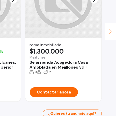
roma inmobiliaria
Ve
$1.300.000
$
8%
Mejillones
Qui
olcanes,
Se arrienda Acogedora Casa
Ve
uperior
Amoblada en Mejillones 3d !
do
3
1
2
Contactar ahora
¿Quieres tu anuncio aquí?