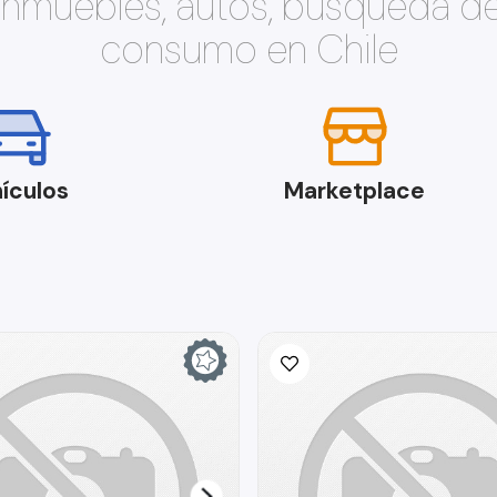
 inmuebles, autos, búsqueda d
consumo en Chile
ículos
Marketplace