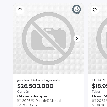
gestión Delpro Ingeniería
EDUARD
$26.500.000
$18.
Concón
Talca
Citroen Jumper
Great W
2026
Diesel
Manual
2024
7000 km
6620