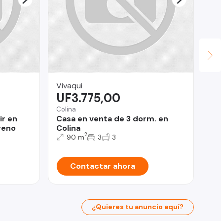
Vivaqui
Ma
UF3.775,00
U
Colina
Tal
ir en
Casa en venta de 3 dorm. en
Ca
reno
Colina
Ta
2
90 m
3
3
Contactar ahora
¿Quieres tu anuncio aquí?