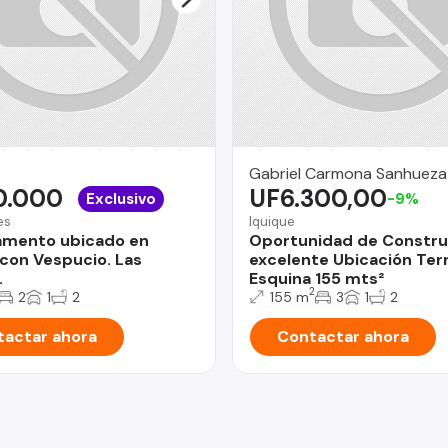
Gabriel Carmona Sanhueza
0.000
UF6.300,00
Exclusivo
-9%
es
Iquique
amento ubicado en
Oportunidad de Constru
con Vespucio. Las
excelente Ubicación Ter
.
Esquina 155 mts²
2
2
1
2
155 m
3
1
2
actar ahora
Contactar ahora