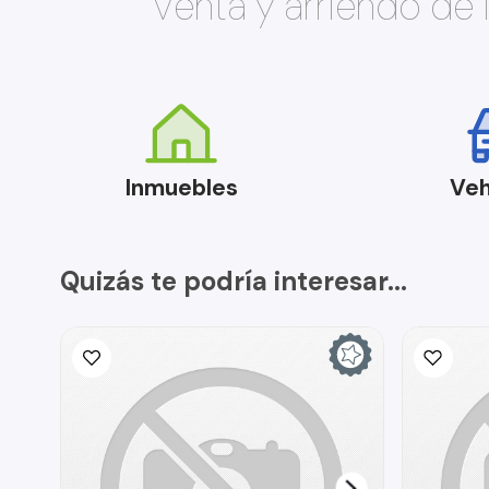
Venta y arriendo de
Inmuebles
Veh
Quizás te podría interesar...