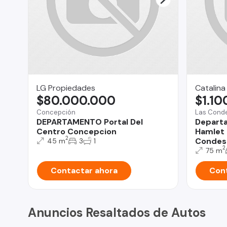
LG Propiedades
Catalina
$80.000.000
$1.10
Concepción
Las Cond
DEPARTAMENTO Portal Del
Depart
Centro Concepcion
Hamlet 
2
Condes
45 m
3
1
2
75 m
Contactar ahora
Cont
Anuncios Resaltados de Autos