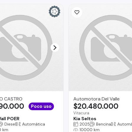
O CASTRO
Automotora Del Valle
990.000
$20.480.000
Poco uso
Vitacura
all POER
Kia Seltos
Diesel
Automática
2025
Bencina
Automá
0 km
10000 km