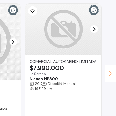
COMERCIAL AUTOKARINO LIMITADA
In
$7.990.000
$
La Serena
La 
Nissan NP300
NK
2017
Diesel
Manual
193129 km
tica