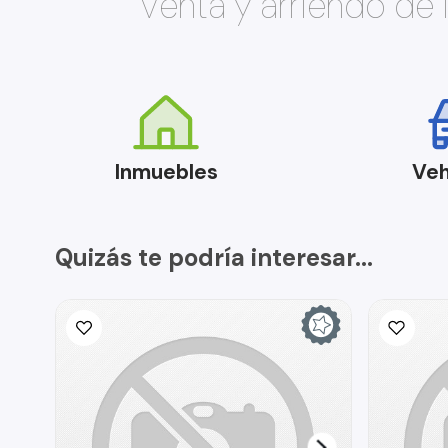
Venta y arriendo de
Inmuebles
Veh
Quizás te podría interesar...