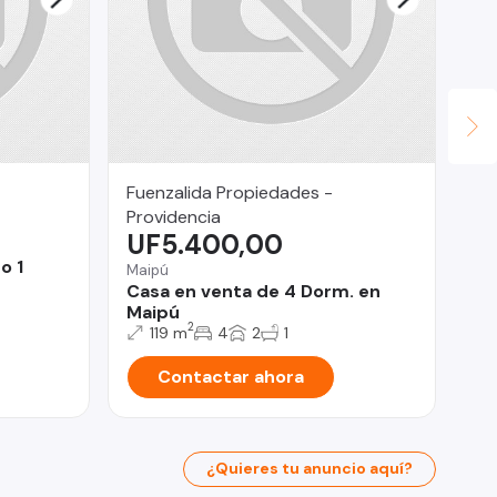
Fuenzalida Propiedades -
Su
$
Providencia
UF5.400,00
Pro
o 1
De
Maipú
do
Casa en venta de 4 Dorm. en
Maipú
2
119 m
4
2
1
Contactar ahora
¿Quieres tu anuncio aquí?