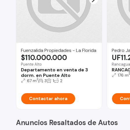
Fuenzalida Propiedades - La Florida
Pedro J
$110.000.000
UF11
Puente Alto
Rancagu
Departamento en venta de 3
RANCAG
dorm. en Puente Alto
176 m
2
67 m
3
1
2
Contactar ahora
Cont
Anuncios Resaltados de Autos