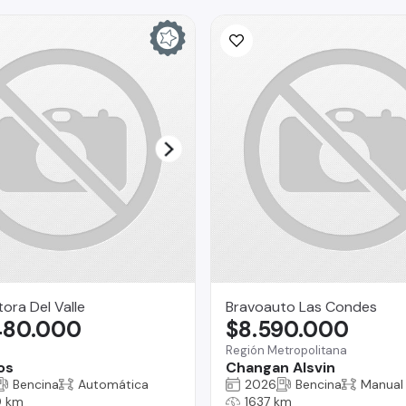
ra Del Valle
Bravoauto Las Condes
480.000
$8.590.000
Región Metropolitana
os
Changan Alsvin
Bencina
Automática
2026
Bencina
Manual
 km
1637 km