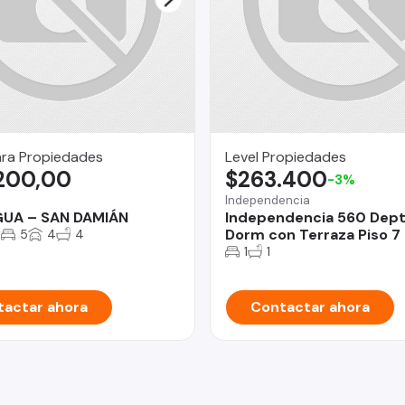
ara Propiedades
Level Propiedades
.200,00
$263.400
-3%
a
Independencia
UA – SAN DAMIÁN
Independencia 560 Dept
2
Dorm con Terraza Piso 7
5
4
4
1
1
actar ahora
Contactar ahora