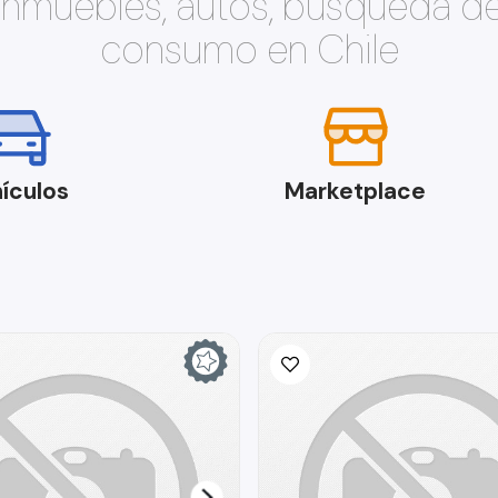
 inmuebles, autos, búsqueda d
consumo en Chile
ículos
Marketplace