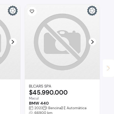
BLCARS SPA
Au
$45.990.000
$
Macul
Co
BMW 440
Ki
2023
Bencina
Automática
66900 km