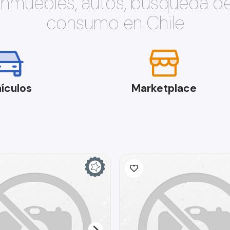
 inmuebles, autos, búsqueda d
consumo en Chile
ículos
Marketplace