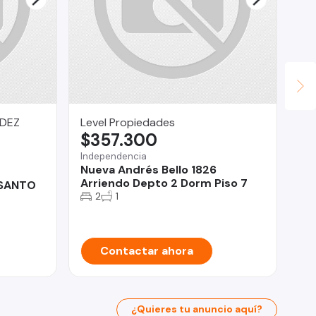
NDEZ
Level Propiedades
Li
$357.300
U
Independencia
Val
Nueva Andrés Bello 1826
De
Arriendo Depto 2 Dorm Piso 7
Ce
 SANTO
2
1
Contactar ahora
¿Quieres tu anuncio aquí?