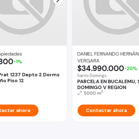
opiedades
DANIEL FERNANDO HERNÁ
.300
VERGARA
-1%
$34.990.000
-20%
Prat 1237 Depto 2 Dorms
Santo Domingo
ño Piso 12
PARCELA EN BUCALEMU,
DOMINGO V REGION
2
5000 m
actar ahora
Contactar ahora