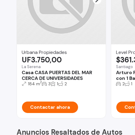
Urbana Propiedades
Level Pr
UF3.750,00
$361
La Serena
Santiago
Casa CASA PUERTAS DEL MAR
Arturo 
CERCA DE UNIVERSIDADES
con 1 Ba
2
184 m
3
1
2
2
1
Contactar ahora
Cont
Anuncios Resaltados de Autos