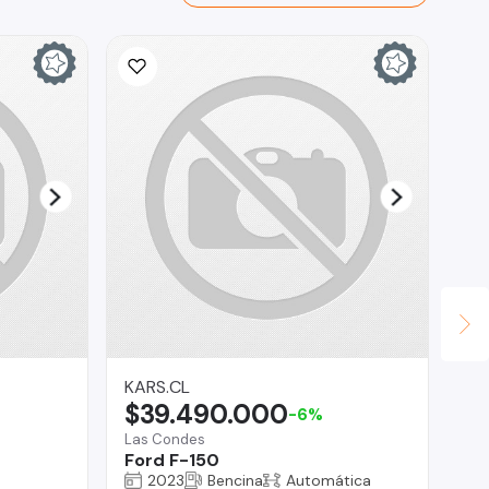
KARS.CL
AU
$39.490.000
$
-6%
Las Condes
Lo 
Ford F-150
To
2023
Bencina
Automática