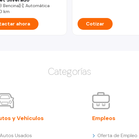
Bencina
Automática
0 km
actar ahora
Cotizar
Categorías
utos y Vehículos
Empleos
Autos Usados
Oferta de Empleo