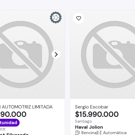
 AUTOMOTRIZ LIMITADA
Sergio Escobar
490.000
$15.990.000
Santiago
tunidad
Haval Jolion
ntt
Bencina
Automática
et Silverado