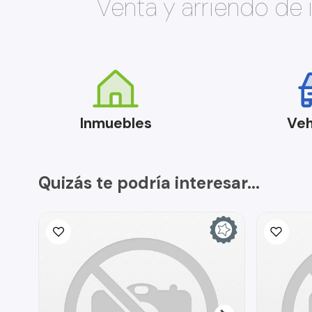
Venta y arriendo de
Inmuebles
Veh
Quizás te podría interesar...