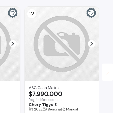
ASC Casa Matriz
Ca
$7.990.000
$
Región Metropolitana
La
Chery Tiggo 3
Je
2022
Bencina
Manual