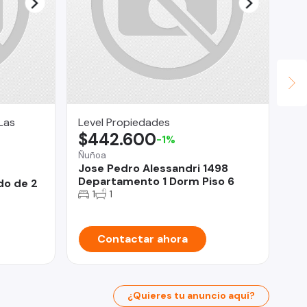
Las
Level Propiedades
Fin
$442.600
U
-1%
Ñuñoa
Vit
Jose Pedro Alessandri 1498
Gr
Departamento 1 Dorm Piso 6
La
do de 2
1
1
Contactar ahora
¿Quieres tu anuncio aquí?