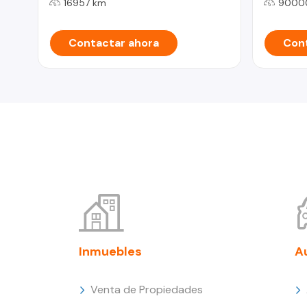
16957 km
9000
Contactar ahora
Cont
Inmuebles
A
Venta de Propiedades