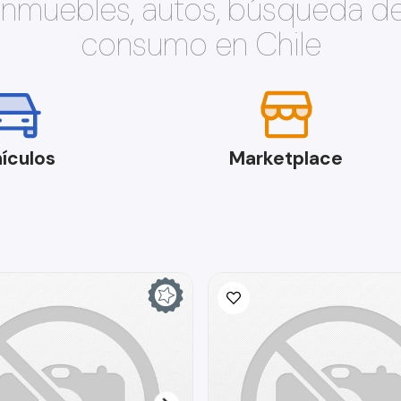
 inmuebles, autos, búsqueda d
consumo en Chile
ículos
Marketplace