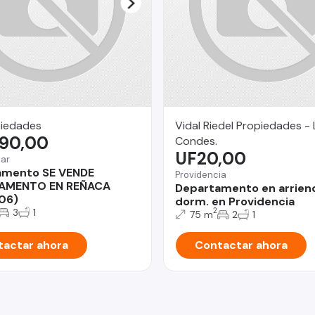
iedades
Vidal Riedel Propiedades - 
190,00
Condes.
UF20,00
Mar
amento SE VENDE
Providencia
AMENTO EN REÑACA
Departamento en arrien
06)
dorm. en Providencia
3
1
2
75 m
2
1
actar ahora
Contactar ahora