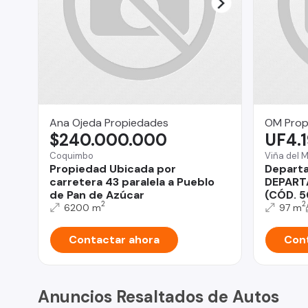
Ana Ojeda Propiedades
OM Prop
$240.000.000
UF4.
Coquimbo
Viña del 
Propiedad Ubicada por
Depart
carretera 43 paralela a Pueblo
DEPART
de Pan de Azúcar
(CÓD. 5
2
2
6200 m
97 m
Contactar ahora
Cont
Anuncios Resaltados de Autos