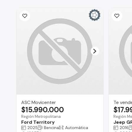
ASC Movicenter
Te vend
$15.990.000
$17.
Región Metropolitana
Región Me
Ford Territory
Jeep G
2025
Bencina
Automática
2016