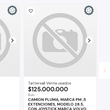
Tattersall Venta usados
lui
$125.000.000
$
Buin
Pue
CAMION PLUMA, MARCA PM ,5
BM
EXTENCIONES, MODELO 28.5,
CON JOYSTICK MARCA VOLVO