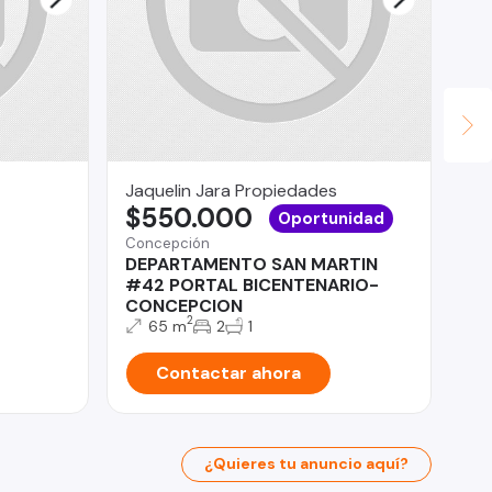
Jaquelin Jara Propiedades
Ja
$550.000
$
Oportunidad
Concepción
San
DEPARTAMENTO SAN MARTIN
De
#42 PORTAL BICENTENARIO-
do
CONCEPCION
2
65 m
2
1
Contactar ahora
¿Quieres tu anuncio aquí?