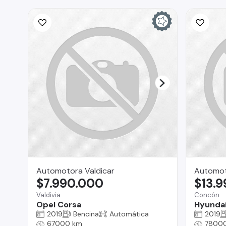
Automotora Valdicar
Automot
$7.990.000
$13.
Valdivia
Concón
Opel Corsa
Hyunda
2019
Bencina
Automática
2019
67000 km
7800