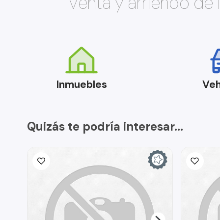
Venta y arriendo de
Inmuebles
Veh
Quizás te podría interesar...