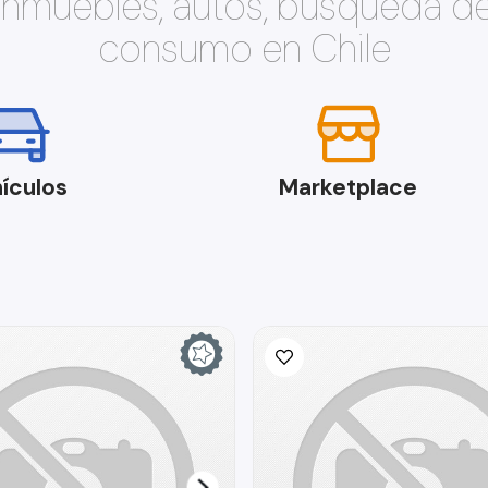
 inmuebles, autos, búsqueda d
consumo en Chile
ículos
Marketplace