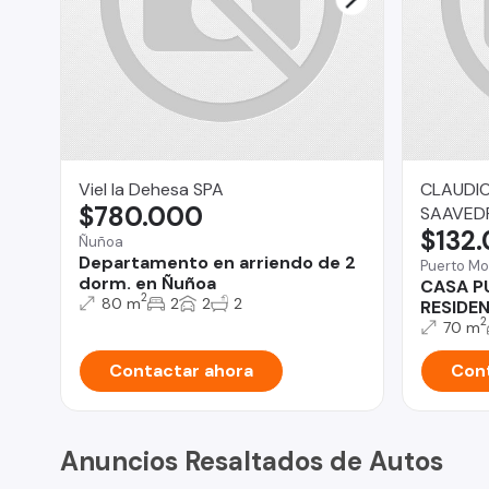
Viel la Dehesa SPA
CLAUDI
$780.000
SAAVED
$132
Ñuñoa
Departamento en arriendo de 2
Puerto Mo
dorm. en Ñuñoa
CASA P
2
80 m
2
2
2
RESIDE
2
70 m
Contactar ahora
Cont
Anuncios Resaltados de Autos