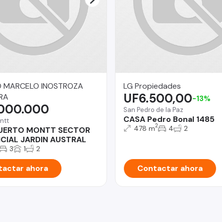
O MARCELO INOSTROZA
LG Propiedades
UF6.500,00
RA
-13%
.000.000
San Pedro de la Paz
CASA Pedro Bonal 1485
ntt
2
478 m
4
2
UERTO MONTT SECTOR
NCIAL JARDIN AUSTRAL
3
1
2
actar ahora
Contactar ahora