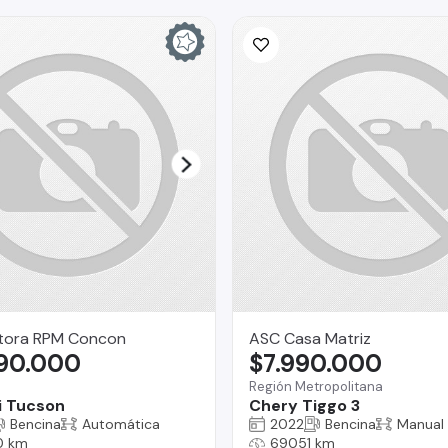
ora RPM Concon
ASC Casa Matriz
990.000
$7.990.000
Región Metropolitana
i Tucson
Chery Tiggo 3
Bencina
Automática
2022
Bencina
Manual
0 km
69051 km