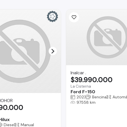
Inalcar .
$39.990.000
La Cisterna
Ford F-150
2023
Bencina
Automá
MOHOR
97558 km
590.000
Hilux
Diesel
Manual