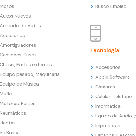
Motos
Busco Empleo
Autos Nuevos
Arriendo de Autos
Accesorios
Amortiguadores
Tecnología
Camiones, Buses
Chasis, Partes externas
Accesorios
Equipo pesado, Maquinaria
Apple Software
Equipo de Música
Cámaras
Mufle
Celular, Teléfono
Motores, Partes
Informática
Neumáticos
Equipo de Audio y
Llantas
Impresoras
Se Busca
Laptops, Desktop