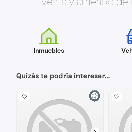
Venta y arriendo de
Inmuebles
Veh
Quizás te podría interesar...