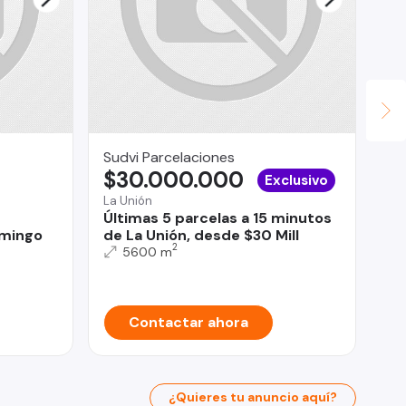
Sudvi Parcelaciones
HA
$30.000.000
$
Exclusivo
La Unión
Bui
Últimas 5 parcelas a 15 minutos
Ca
omingo
de La Unión, desde $30 Mill
2
5600 m
Contactar ahora
¿Quieres tu anuncio aquí?