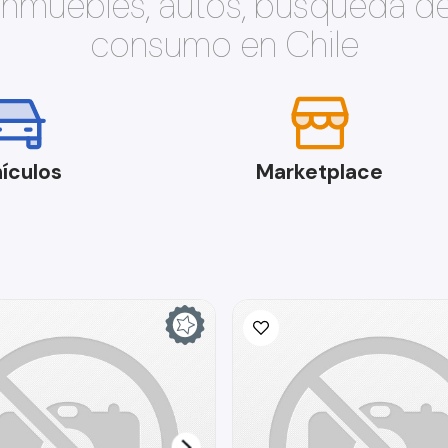
 inmuebles, autos, búsqueda d
consumo en Chile
ículos
Marketplace