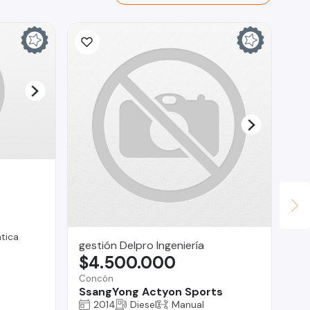
tica
gestión Delpro Ingeniería
Cu
$4.500.000
$
Concón
Reg
SsangYong Actyon Sports
Fo
2014
Diesel
Manual