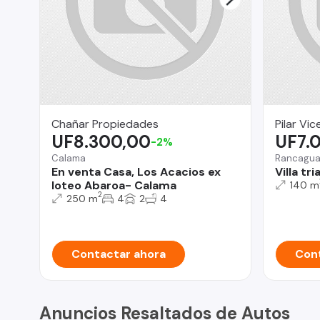
Chañar Propiedades
Pilar Vi
UF8.300,00
UF7.
-2%
Calama
Rancagu
En venta Casa, Los Acacios ex
Villa tr
loteo Abaroa- Calama
140 m
2
250 m
4
2
4
Contactar ahora
Cont
Anuncios Resaltados de Autos