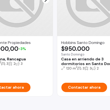
cente Propiedades
Hobbins Santo Domingo
000,00
$950.000
-3%
a
Santo Domingo
iana, Rancagua
Casa en arriendo de 3
2
dormitorios en Santo D
3
2
3
2
120 m
3
3
2
actar ahora
Contactar ahora