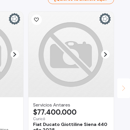
In
$
La 
NP
Servicios Antares
$77.400.000
Curicó
Fiat Ducato Giottiline Siena 440
año 2025
tica