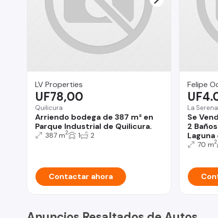
LV Properties
Felipe O
UF78,00
UF4.
Quilicura
La Serena
Arriendo bodega de 387 m² en
Se Ven
Parque Industrial de Quilicura.
2 Baños
2
Laguna 
387 m
1
2
2
70 m
Contactar ahora
Cont
Anuncios Resaltados de Autos