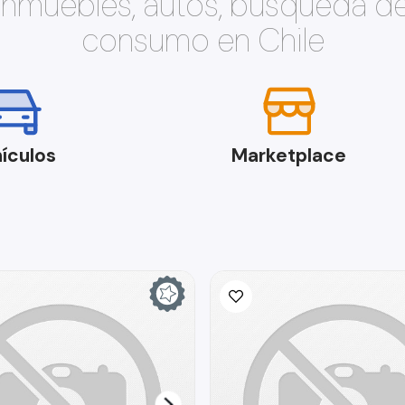
 inmuebles, autos, búsqueda d
consumo en Chile
ículos
Marketplace