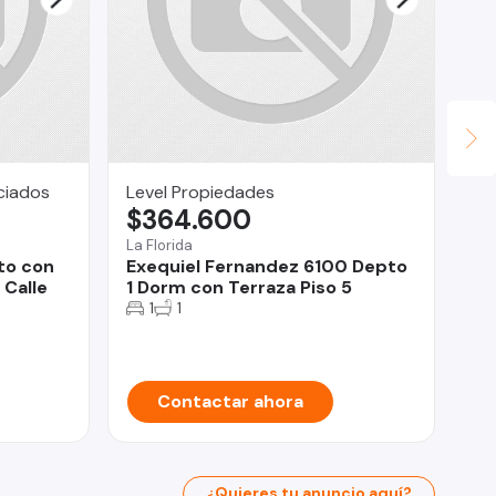
ciados
Level Propiedades
Ro
$364.600
U
La Florida
Iqu
to con
Exequiel Fernandez 6100 Depto
Ve
 Calle
1 Dorm con Terraza Piso 5
Co
1
1
Contactar ahora
¿Quieres tu anuncio aquí?