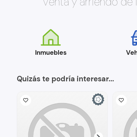
Venta y arriendo de
Inmuebles
Veh
Quizás te podría interesar...