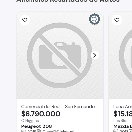
Comercial del Real - San Fernando
Luna Aut
$6.790.000
$15.1
O'Higgins
Los Ríos
Peugeot 208
Mazda 
2015
Diesel
Manual
2018