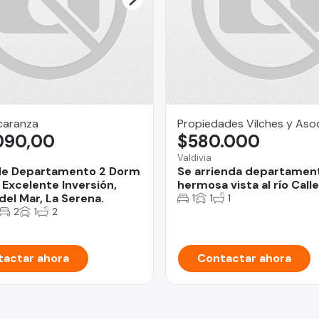
caranza
Propiedades Vilches y Aso
090,00
$580.000
Valdivia
de Departamento 2 Dorm
Se arrienda departamen
 Excelente Inversión,
hermosa vista al río Calle
del Mar, La Serena.
1
1
1
2
1
2
actar ahora
Contactar ahora