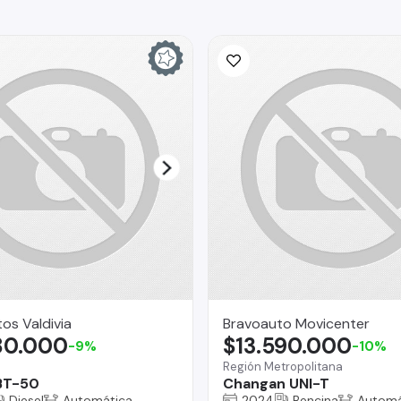
os Valdivia
Bravoauto Movicenter
80.000
$13.590.000
-9%
-10%
Región Metropolitana
BT-50
Changan UNI-T
Diesel
Automática
2024
Bencina
Automá