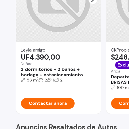
Leyla amigo
CKPropie
UF4.390,00
$248
Ñuñoa
Exclu
2 dormitorios + 2 baños +
Arica
bodega + estacionamiento
Depart
2
56 m
2
1
2
BRISAS 
100 m
Contactar ahora
Cont
Anuncios Resaltados de Autos