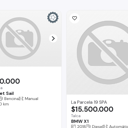
90.000
na
t Sail
Bencina
Manual
La Parcela 19 SPA
0 km
$15.500.000
Talca
BMW X1
2018
Diesel
Automáti