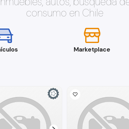
 inmuebles, autos, búsqueda d
consumo en Chile
ículos
Marketplace