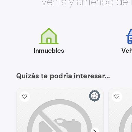
Venta y arriendo de
Inmuebles
Veh
Quizás te podría interesar...