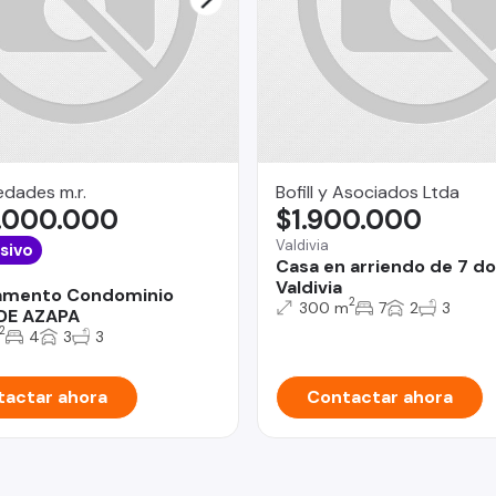
dades m.r.
Bofill y Asociados Ltda
.000.000
$1.900.000
Valdivia
sivo
Casa en arriendo de 7 d
Valdivia
amento Condominio
2
300 m
7
2
3
DE AZAPA
2
4
3
3
actar ahora
Contactar ahora