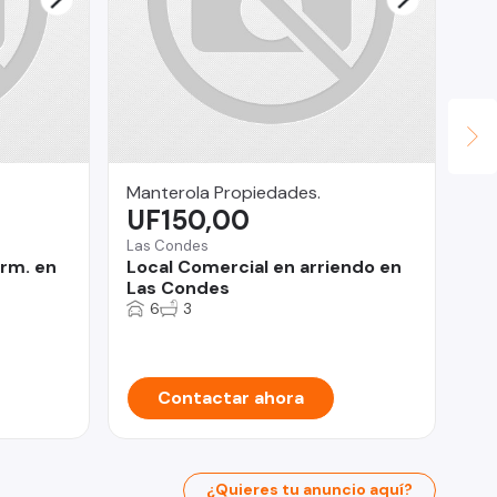
Manterola Propiedades.
Su
UF150,00
U
Las Condes
Ant
orm. en
Local Comercial en arriendo en
SE
Las Condes
DE
CO
6
3
ME
Contactar ahora
¿Quieres tu anuncio aquí?