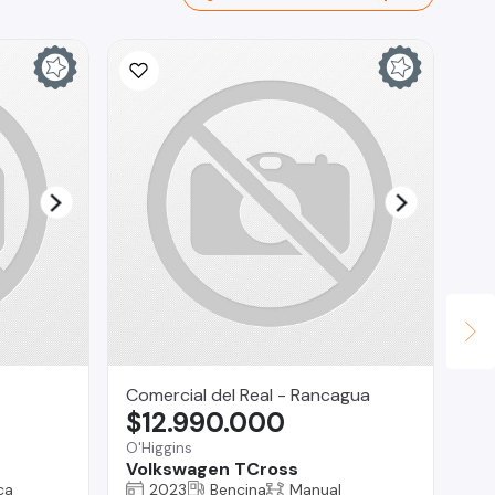
Comercial del Real - Rancagua
Se
$12.990.000
$
O'Higgins
San
Volkswagen TCross
Gr
ca
2023
Bencina
Manual