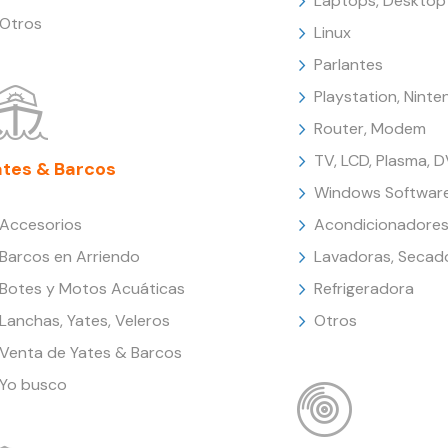
Laptops, Desktop
Otros
Linux
Parlantes
Playstation, Nint
Router, Modem
TV, LCD, Plasma, 
ates & Barcos
Windows Softwar
Accesorios
Acondicionadores
Barcos en Arriendo
Lavadoras, Secad
Botes y Motos Acuáticas
Refrigeradora
Lanchas, Yates, Veleros
Otros
Venta de Yates & Barcos
Yo busco