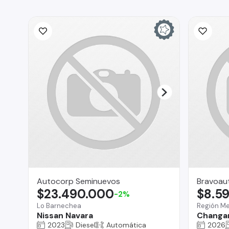
Autocorp Seminuevos
Bravoau
$23.490.000
$8.5
-2%
Lo Barnechea
Región Me
Nissan Navara
Changan
2023
Diesel
Automática
2026