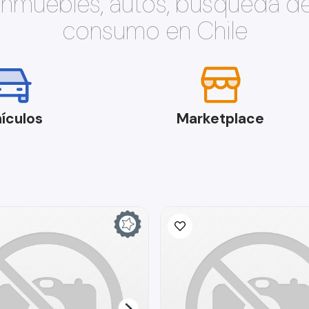
 inmuebles, autos, búsqueda d
consumo en Chile
ículos
Marketplace