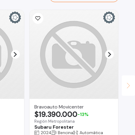
Bravoauto Movicenter
Te
$19.390.000
$
-13%
Región Metropolitana
Reg
Subaru Forester
Ra
2024
Bencina
Automática