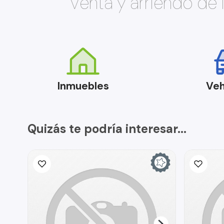
Venta y arriendo de
Inmuebles
Veh
Quizás te podría interesar...