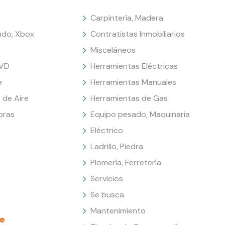
Carpintería, Madera
endo, Xbox
Contratistas Inmobiliarios
Misceláneos
DVD
Herramientas Eléctricas
e
Herramientas Manuales
 de Aire
Herramientas de Gas
oras
Equipo pesado, Maquinaria
Eléctrico
Ladrillo, Piedra
Plomería, Ferretería
Servicios
Se busca
Mantenimiento
e