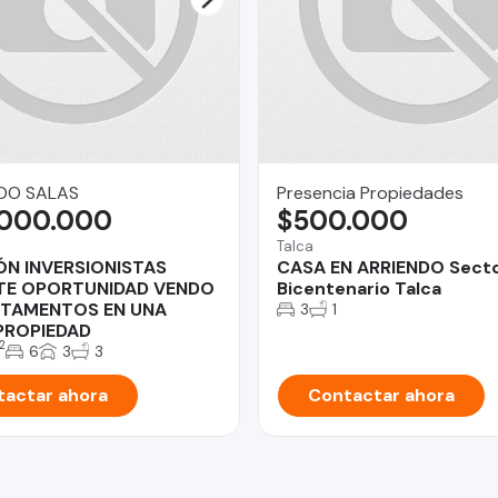
DO SALAS
Presencia Propiedades
.000.000
$500.000
Talca
ÓN INVERSIONISTAS
CASA EN ARRIENDO Sect
TE OPORTUNIDAD VENDO
Bicentenario Talca
RTAMENTOS EN UNA
3
1
PROPIEDAD
2
6
3
3
actar ahora
Contactar ahora