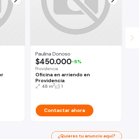
Paulina Donoso
To
$450.000
$
-8%
Providencia
Viñ
or
Oficina en arriendo en
AR
Providencia
3D
2
48 m
1
Contactar ahora
¿Quieres tu anuncio aquí?