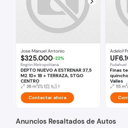
Jose Manuel Antonio
Adelof 
$325.000
UF6.
-22%
Región Metropolitana
Pudahuel
DEPTO NUEVO A ESTRENAR 37,5
Finas t
M2 1D+ 1B + TERRAZA, STGO
quincho
CENTRO
Valles
2
2
38 m
1
1
1
115 m
Contactar ahora
Cont
Anuncios Resaltados de Autos