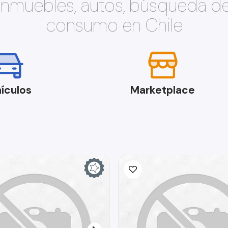
 inmuebles, autos, búsqueda d
consumo en Chile
ículos
Marketplace