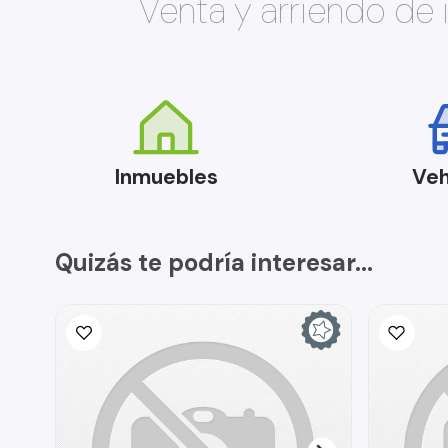
Venta y arriendo de
Inmuebles
Veh
Quizás te podría interesar...