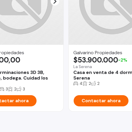
Propiedades
Galvarino Propiedades
100,00
$53.900.000
-2%
La Serena
erminaciones 3D 3B,
Casa en venta de 4 dorm
, bodega. Cuidad los
Serena
4
2
2
3
2
3
actar ahora
Contactar ahora