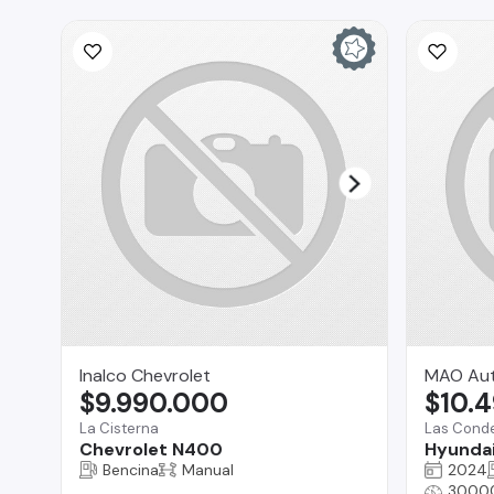
Inalco Chevrolet
MAO Au
$9.990.000
$10.
La Cisterna
Las Cond
Chevrolet N400
Hyundai
Bencina
Manual
2024
3000