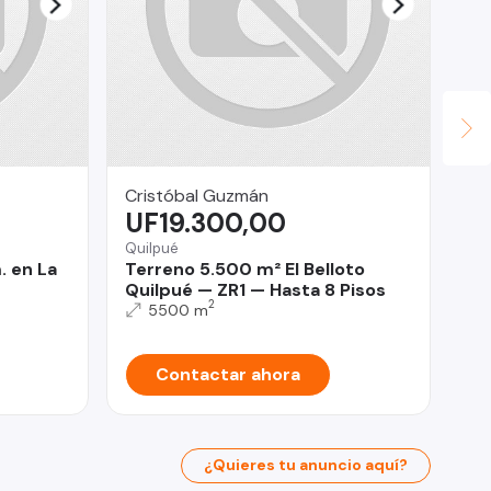
Cristóbal Guzmán
Le
UF19.300,00
$
Quilpué
Ñu
. en La
Terreno 5.500 m² El Belloto
Jo
Quilpué — ZR1 — Hasta 8 Pisos
De
2
5500 m
Contactar ahora
¿Quieres tu anuncio aquí?