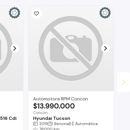
Automotora RPM Concon
Ca
$13.990.000
$
Concón
516 Cdi
Hyundai Tucson
La
2019
Bencina
Automática
Me
78000 km