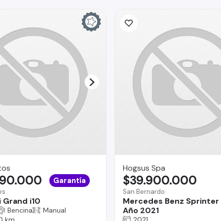
tos
Hogsus Spa
490.000
$39.900.000
Garantía
es
San Bernardo
 Grand i10
Mercedes Benz Sprinter 
Año 2021
Bencina
Manual
0 km
2021