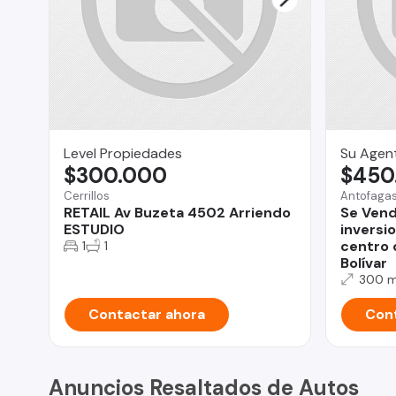
Level Propiedades
Su Agent
$300.000
$450
Cerrillos
Antofaga
RETAIL Av Buzeta 4502 Arriendo
Se Vend
ESTUDIO
inversi
centro 
1
1
Bolívar
300 
Contactar ahora
Cont
Anuncios Resaltados de Autos