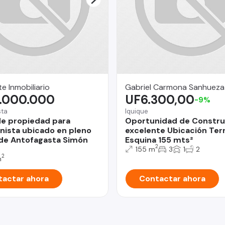
e Inmobiliario
Gabriel Carmona Sanhueza
.000.000
UF6.300,00
-9%
sta
Iquique
e propiedad para
Oportunidad de Constru
onista ubicado en pleno
excelente Ubicación Ter
de Antofagasta Simón
Esquina 155 mts²
2
155 m
3
1
2
2
m
actar ahora
Contactar ahora