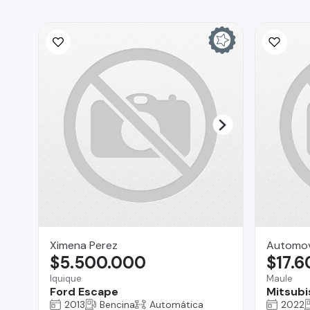
Ximena Perez
Automov
$5.500.000
$17.
Iquique
Maule
Ford Escape
Mitsubi
2013
Bencina
Automática
2022