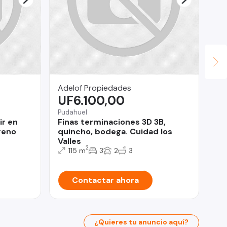
Adelof Propiedades
CE
UF6.100,00
IN
$
Pudahuel
ir en
Finas terminaciones 3D 3B,
Qui
reno
quincho, bodega. Cuidad los
Ca
Valles
Qu
2
115 m
3
2
3
Contactar ahora
¿Quieres tu anuncio aquí?