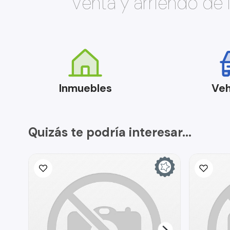
Venta y arriendo de
Inmuebles
Veh
Quizás te podría interesar...