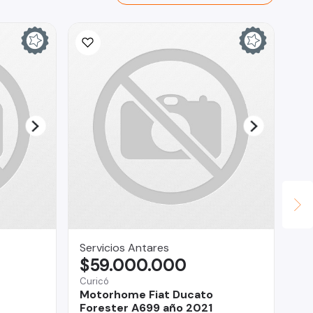
Servicios Antares
CO
$59.000.000
$
Curicó
La 
Motorhome Fiat Ducato
Fo
Forester A699 año 2021