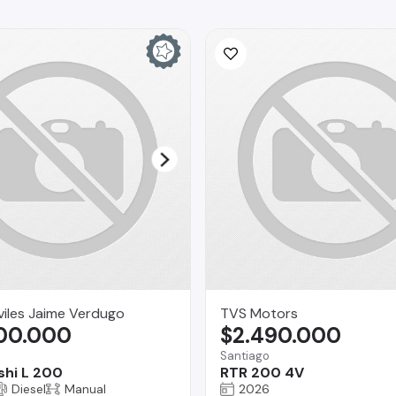
iles Jaime Verdugo
TVS Motors
600.000
$2.490.000
Santiago
shi L 200
RTR 200 4V
Diesel
Manual
2026