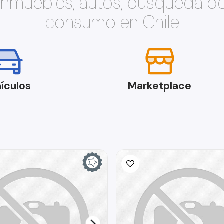
 inmuebles, autos, búsqueda d
consumo en Chile
ículos
Marketplace