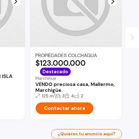
PROPIEDADES COLCHAGUA
Ca
$123.000.000
$
Ant
Destacado
 ISLA
Se
Marchihue
Se
VENDO preciosa casa, Mallermo,
Marchigüe.
2
125 m
3
4
2
Contactar ahora
¿Quieres tu anuncio aquí?