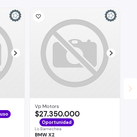
Vp Motors
As
$27.350.000
$
 uso
Co
Oportunidad
Ha
Lo Barnechea
BMW X2