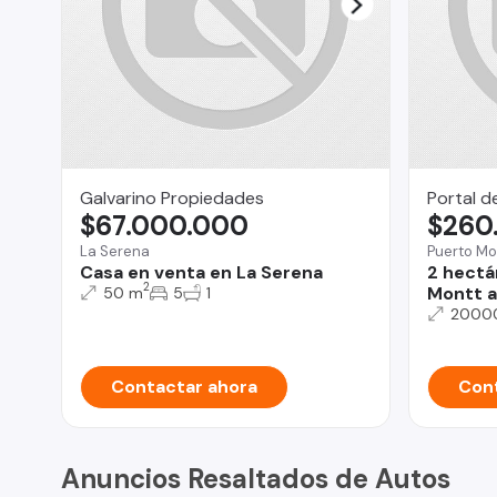
Galvarino Propiedades
Portal d
$67.000.000
$260
La Serena
Puerto Mo
Casa en venta en La Serena
2 hectá
2
Montt a
50 m
5
1
2000
Contactar ahora
Cont
Anuncios Resaltados de Autos