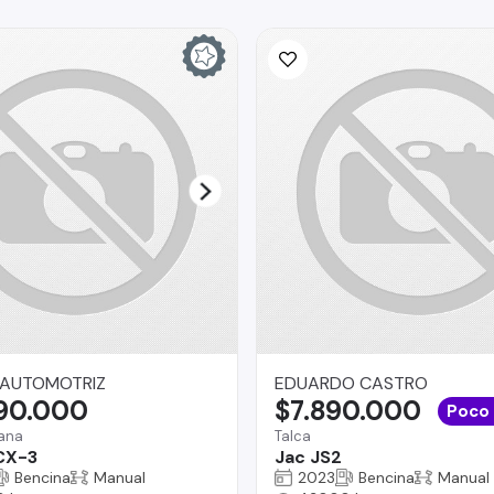
 AUTOMOTRIZ
EDUARDO CASTRO
390.000
$7.890.000
Poco
mana
Talca
CX-3
Jac JS2
Bencina
Manual
2023
Bencina
Manual