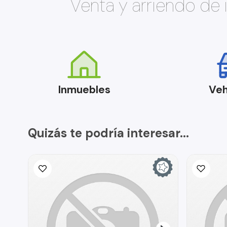
Venta y arriendo de
Inmuebles
Veh
Quizás te podría interesar...