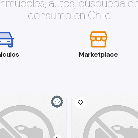
 inmuebles, autos, búsqueda d
consumo en Chile
ículos
Marketplace