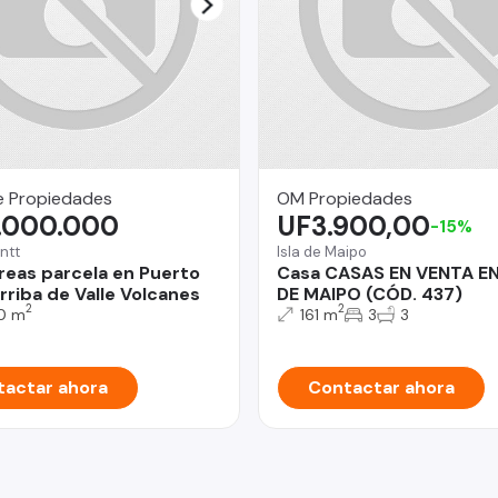
e Propiedades
OM Propiedades
.000.000
UF3.900,00
-15%
ntt
Isla de Maipo
reas parcela en Puerto
Casa CASAS EN VENTA EN
rriba de Valle Volcanes
DE MAIPO (CÓD. 437)
2
2
0 m
161 m
3
3
actar ahora
Contactar ahora