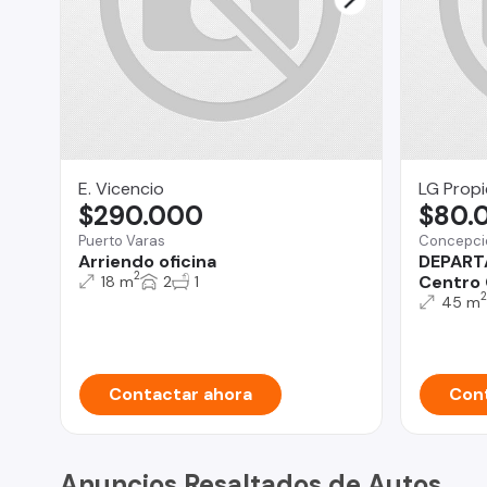
E. Vicencio
LG Prop
$290.000
$80.
Puerto Varas
Concepci
Arriendo oficina
DEPART
2
Centro
18 m
2
1
2
45 m
Contactar ahora
Cont
Anuncios Resaltados de Autos