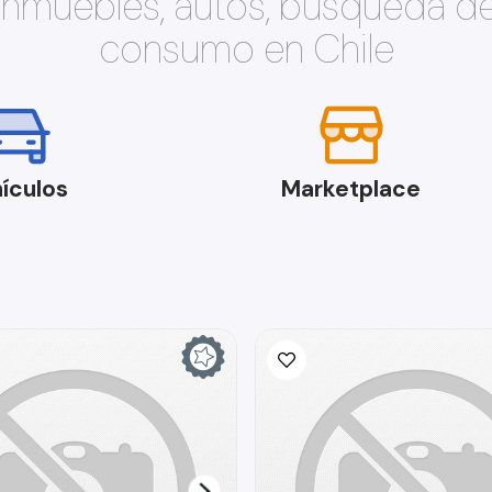
 inmuebles, autos, búsqueda d
consumo en Chile
ículos
Marketplace