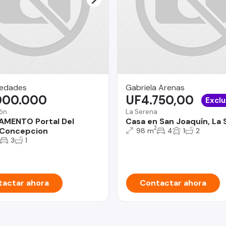
iedades
Gabriela Arenas
000.000
UF4.750,00
Exclu
ón
La Serena
AMENTO Portal Del
Casa en San Joaquín, La
2
 Concepcion
98 m
4
1
2
3
1
actar ahora
Contactar ahora