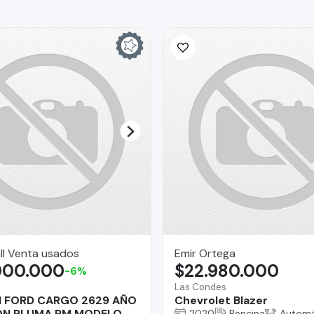
ll Venta usados
Emir Ortega
000.000
$22.980.000
-6%
Las Condes
 FORD CARGO 2629 AÑO
Chevrolet Blazer
ON PLUMA PM MODELO
2020
Bencina
Automá