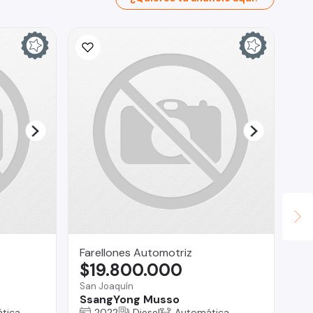
Farellones Automotriz
Ri
$19.800.000
$
San Joaquín
Rec
SsangYong Musso
To
tica
2022
Diesel
Automática