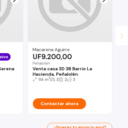
Macarena Aguirre
Co
UF9.200,00
U
sivo
Peñalolén
Mac
 Serena
Venta casa 3D 3B Barrio La
CA
Hacienda, Peñalolén
Po
2
114 m
3
2
3
Contactar ahora
¿Quieres tu anuncio aquí?