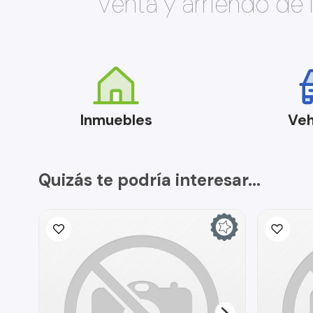
Venta y arriendo de
Inmuebles
Veh
Quizás te podría interesar...