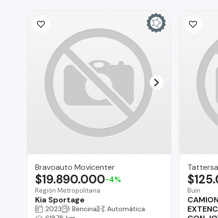
Bravoauto Movicenter
Tattersa
$19.890.000
$125
-4%
Región Metropolitana
Buin
Kia Sportage
CAMION
EXTENC
2023
Bencina
Automática
61878 km