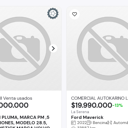
ll Venta usados
COMERCIAL AUTOKARINO L
.000.000
$19.990.000
-13%
La Serena
 PLUMA, MARCA PM ,5
Ford Maverick
IONES, MODELO 28.5,
2022
Bencina
Automá
33887 km