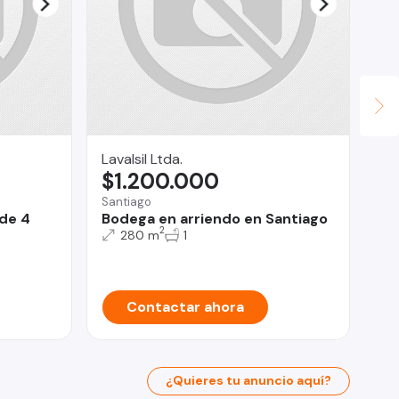
Lavalsil Ltda.
Ev
$1.200.000
$
Santiago
Pal
de 4
Bodega en arriendo en Santiago
He
2
he
280 m
1
Pa
Contactar ahora
¿Quieres tu anuncio aquí?