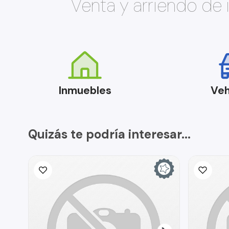
Venta y arriendo de
Inmuebles
Veh
Quizás te podría interesar...