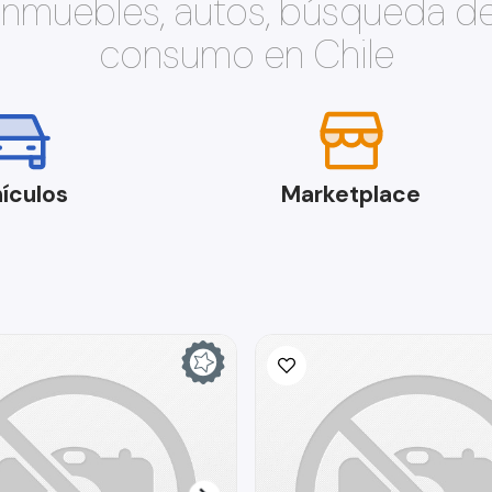
 inmuebles, autos, búsqueda d
consumo en Chile
ículos
Marketplace