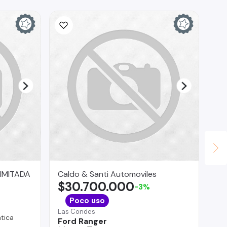
IMITADA
Caldo & Santi Automoviles
Au
$30.700.000
$
-3%
Pue
Poco uso
Ch
Las Condes
tica
Ford Ranger