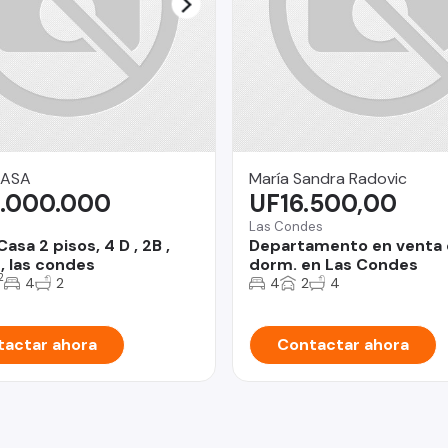
CASA
María Sandra Radovic
.000.000
UF16.500,00
Las Condes
asa 2 pisos, 4 D , 2B ,
Departamento en venta 
 las condes
dorm. en Las Condes
2
4
2
4
2
4
actar ahora
Contactar ahora