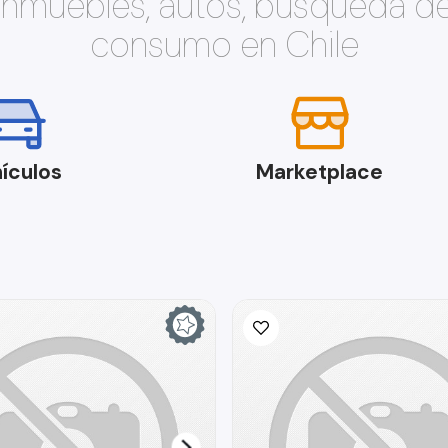
 inmuebles, autos, búsqueda d
consumo en Chile
ículos
Marketplace