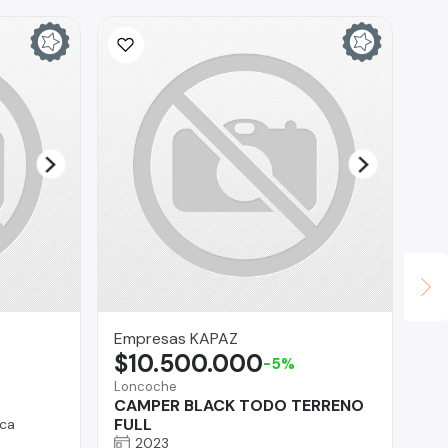
Empresas KAPAZ
Ho
$10.500.000
$
-5%
Loncoche
San
CAMPER BLACK TODO TERRENO
Bu
FULL
ca
2023