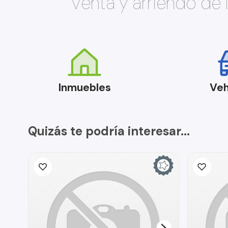
Venta y arriendo de
Inmuebles
Veh
Quizás te podría interesar...