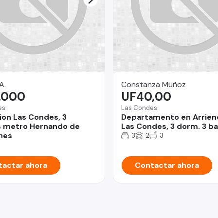
A.
Constanza Muñoz
.000
UF40,00
es
Las Condes
ion Las Condes, 3
Departamento en Arrien
s metro Hernando de
Las Condes, 3 dorm. 3 b
nes
3
2
3
actar ahora
Contactar ahora