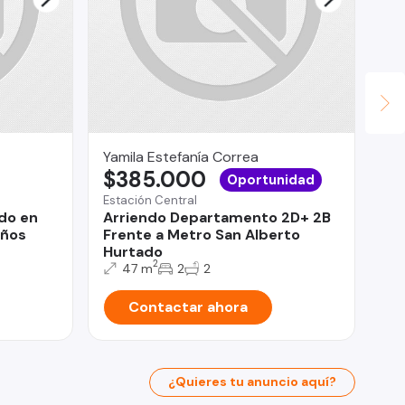
Yamila Estefanía Correa
JU
$385.000
U
Oportunidad
Estación Central
do en
Arriendo Departamento 2D+ 2B
Poz
años
Frente a Metro San Alberto
La
Hurtado
2
47 m
2
2
Contactar ahora
¿Quieres tu anuncio aquí?