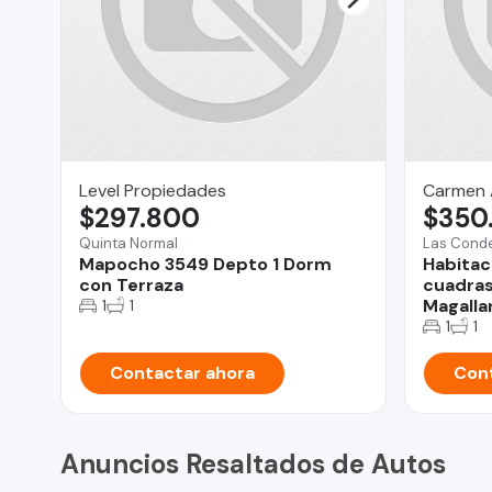
Level Propiedades
Carmen 
$297.800
$350
Quinta Normal
Las Cond
Mapocho 3549 Depto 1 Dorm
Habitac
con Terraza
cuadra
Magalla
1
1
1
1
Contactar ahora
Cont
Anuncios Resaltados de Autos