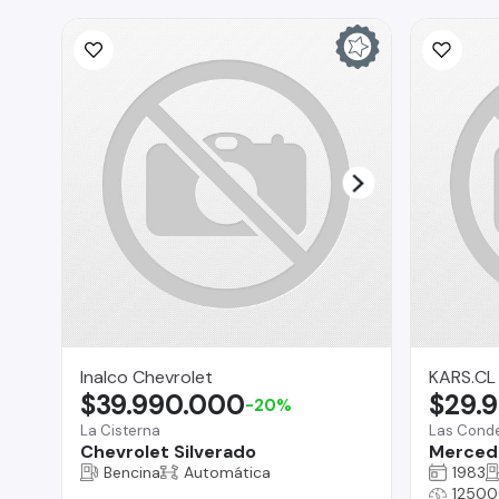
Inalco Chevrolet
KARS.CL
$39.990.000
$29.
-20%
La Cisterna
Las Cond
Chevrolet Silverado
Merced
Bencina
Automática
1983
12500