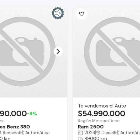
Te vendemos el Auto
990.000
$54.990.000
-9%
es
Región Metropolitana
es Benz 380
Ram 2500
Bencina
Automática
2023
Diesel
Automáti
0 km
99000 km