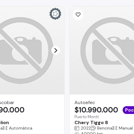
scobar
Autoefec
990.000
$10.990.000
Poc
Puerto Montt
lion
Chery Tiggo 8
na
Automática
2022
Bencina
Manual
40000 km