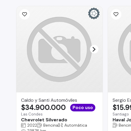
Caldo y Santi Automóviles
Sergio E
$34.900.000
$15.
Poco uso
Las Condes
Santiago
Chevrolet Silverado
Haval Jo
2022
Bencina
Automática
Benci
23876 km