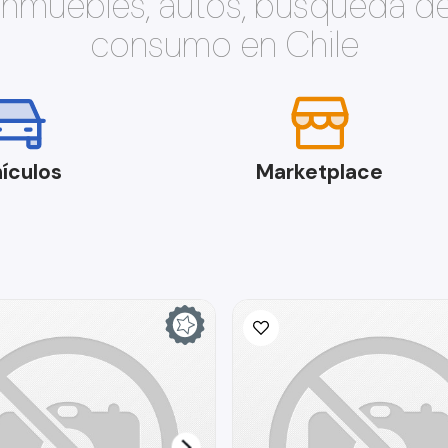
 inmuebles, autos, búsqueda d
consumo en Chile
ículos
Marketplace