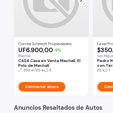
Correa Schmidt Propiedades
Level Pr
UF6.900,00
$350
-5%
Machalí
San Migue
CASA Casa en Venta Machalí, El
Pedro M
Polo de Machalí
con Ter
2
350 m
4
3
1
1
Contactar ahora
Cont
Anuncios Resaltados de Autos