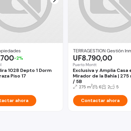
opiedades
TERRAGESTION Gestión Inmo
.700
UF8.790,00
-2%
l
Puerto Montt
ira 1028 Depto 1 Dorm
Exclusiva y Amplia Casa 
raza Piso 17
Mirador de la Bahía | 275
/ 5B
2
275 m
6
2
5
actar ahora
Contactar ahora