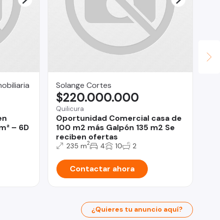
biliaria
Solange Cortes
CK
$220.000.000
$
Quilicura
en
Oportunidad Comercial casa de
Ari
 m² – 6D
100 m2 más Galpón 135 m2 Se
De
reciben ofertas
BR
2
235 m
4
10
2
Contactar ahora
¿Quieres tu anuncio aquí?