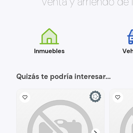
Venta y arriendo de
Inmuebles
Veh
Quizás te podría interesar...