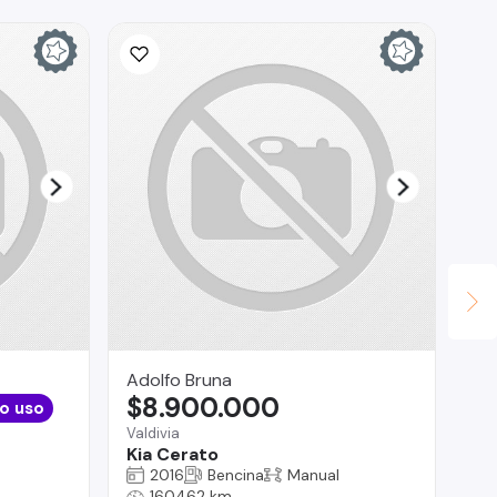
Adolfo Bruna
Au
$8.900.000
$
o uso
Valdivia
Vit
Kia Cerato
Hy
2016
Bencina
Manual
160462 km