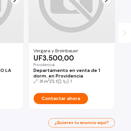
Vergara y Breinbauer
Fi
UF3.500,00
U
Providencia
Ma
O LA
Departamento en venta de 1
De
dorm. en Providencia
1B
2
en
31 m
1
1
1
Contactar ahora
¿Quieres tu anuncio aquí?