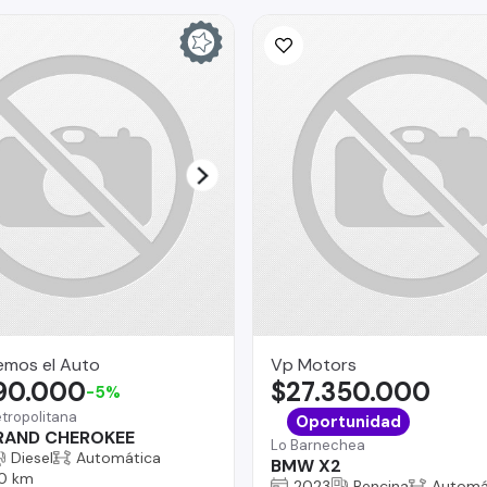
emos el Auto
Vp Motors
990.000
$27.350.000
-5%
tropolitana
Oportunidad
RAND CHEROKEE
Lo Barnechea
Diesel
Automática
BMW X2
0 km
2023
Bencina
Automá