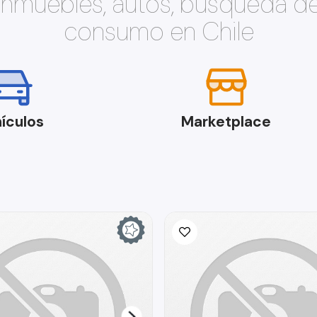
 inmuebles, autos, búsqueda d
consumo en Chile
ículos
Marketplace