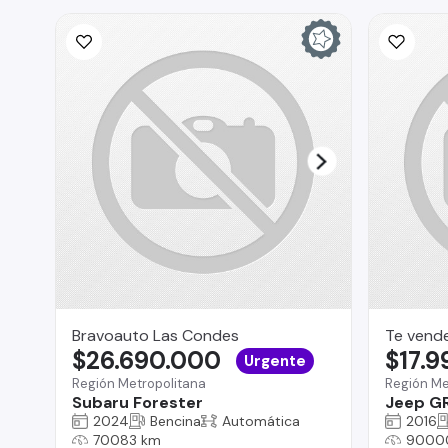
Bravoauto Las Condes
Te vend
$26.690.000
$17.
Urgente
Región Metropolitana
Región Me
Subaru Forester
Jeep G
2024
Bencina
Automática
2016
70083 km
9000