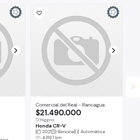
Comercial del Real - Rancagua
CA
$21.490.000
$
O'Higgins
La 
Honda CR-V
To
2021
Bencina
Automática
43167 km
tica