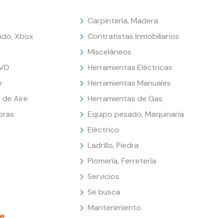
Carpintería, Madera
endo, Xbox
Contratistas Inmobiliarios
Misceláneos
DVD
Herramientas Eléctricas
e
Herramientas Manuales
 de Aire
Herramientas de Gas
oras
Equipo pesado, Maquinaria
Eléctrico
Ladrillo, Piedra
Plomería, Ferretería
Servicios
Se busca
Mantenimiento
e