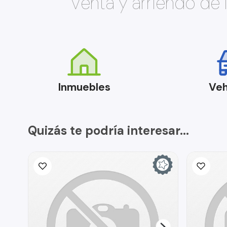
Venta y arriendo de
Inmuebles
Veh
Quizás te podría interesar...