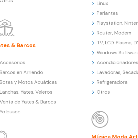
Otros
Linux
Parlantes
Playstation, Nint
Router, Modem
TV, LCD, Plasma, 
ates & Barcos
Windows Softwar
Accesorios
Acondicionadores
Barcos en Arriendo
Lavadoras, Secad
Botes y Motos Acuáticas
Refrigeradora
Lanchas, Yates, Veleros
Otros
Venta de Yates & Barcos
Yo busco
Música Moda Art