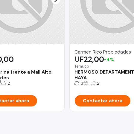
Carmen Rico Propiedades
0,00
UF22,00
-4%
Temuco
rina frente a Mall Alto
HERMOSO DEPARTAMENT
ndes
HAYA
2
2
3
1
2
actar ahora
Contactar ahora